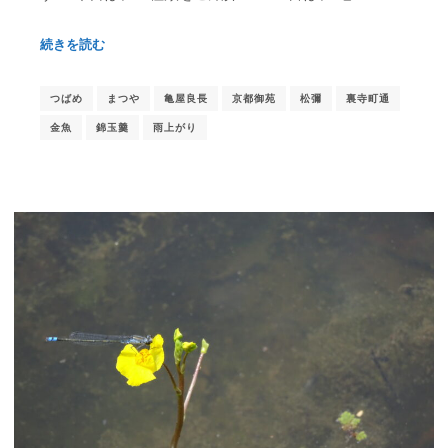
続きを読む
つばめ
まつや
亀屋良長
京都御苑
松彌
裏寺町通
金魚
錦玉羹
雨上がり