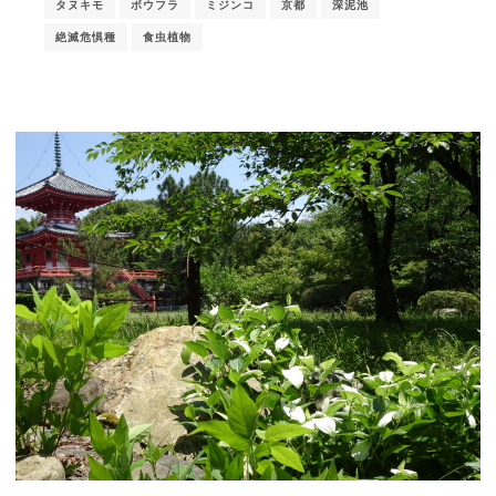
タヌキモ
ボウフラ
ミジンコ
京都
深泥池
絶滅危惧種
食虫植物