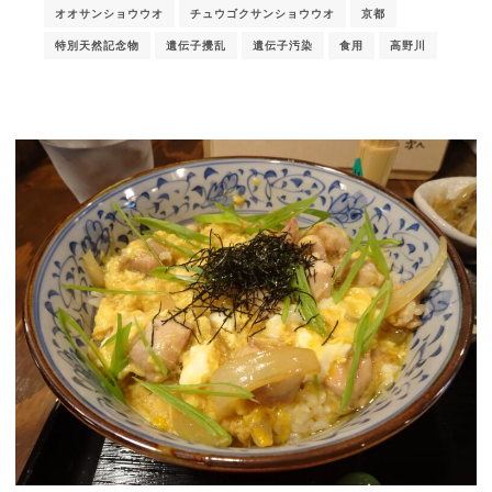
オオサンショウウオ
チュウゴクサンショウウオ
京都
特別天然記念物
遺伝子攪乱
遺伝子汚染
食用
高野川