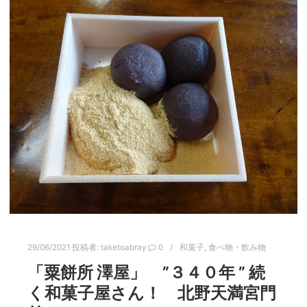
29/06/2021
投稿者:
taketoabray
0
和菓子
,
食べ物・飲み物
「粟餅所 澤屋」 ”３４０年 ” 続
く和菓子屋さん！ 北野天満宮門