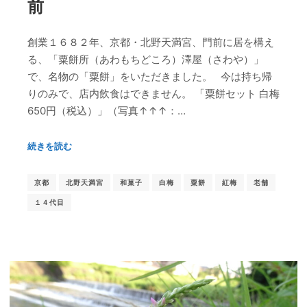
前
創業１６８２年、京都・北野天満宮、門前に居を構え
る、「粟餅所（あわもちどころ）澤屋（さわや）」
で、名物の「粟餅」をいただきました。 今は持ち帰
りのみで、店内飲食はできません。 「粟餅セット 白梅
650円（税込）」（写真↑↑↑：…
続きを読む
京都
北野天満宮
和菓子
白梅
粟餅
紅梅
老舗
１４代目