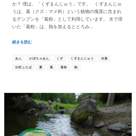
か？ 僕は、「くずまんじゅう」です。 くずまんじゅ
うは、葛（クズ：マメ科）という植物の塊茎に含まれ
るデンプンを「葛粉」として利用しています。 水で溶
いた「葛粉」は、熱を加えるととろみ…
続きを読む
あん
かぼちゃあん
くず
くずまんじゅう
冷菓
出町ふたば
夏
葛
葛粉
餡