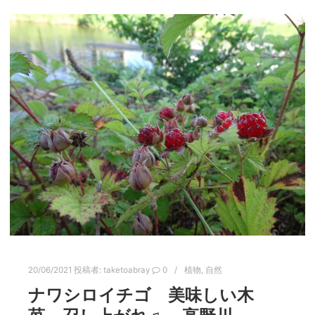
20/06/2021
投稿者:
taketoabray
0
植物
,
自然
ナワシロイチゴ 美味しい木