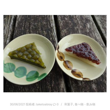
30/06/2021
投稿者:
taketoabray
0
和菓子
,
食べ物・飲み物