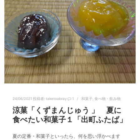
24/06/2021
投稿者:
taketoabray
1
和菓子
,
食べ物・飲み物
涼菓「くずまんじゅう 」 夏に
食べたい和菓子１「出町ふたば」
夏の定番・和菓子といったら、何を思い浮かべます