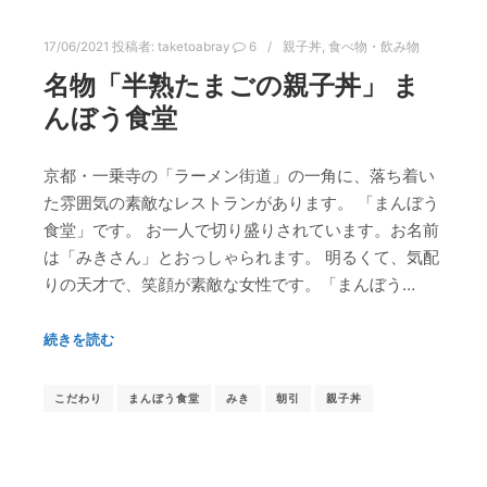
17/06/2021
投稿者:
taketoabray
6
親子丼
,
食べ物・飲み物
名物「半熟たまごの親子丼」 ま
んぼう食堂
京都・一乗寺の「ラーメン街道」の一角に、落ち着い
た雰囲気の素敵なレストランがあります。 「まんぼう
食堂」です。 お一人で切り盛りされています。お名前
は「みきさん」とおっしゃられます。 明るくて、気配
りの天才で、笑顔が素敵な女性です。「まんぼう…
続きを読む
こだわり
まんぼう食堂
みき
朝引
親子丼