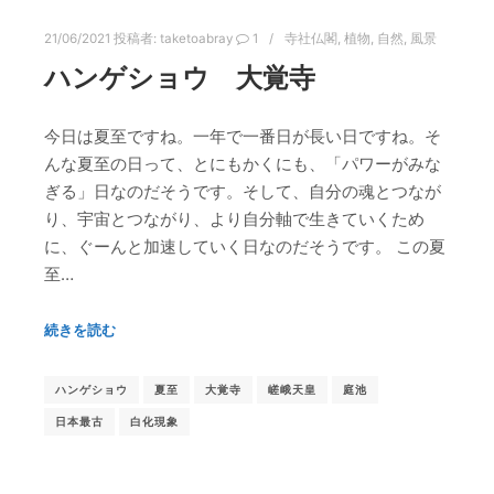
21/06/2021
投稿者:
taketoabray
1
寺社仏閣
,
植物
,
自然
,
風景
ハンゲショウ 大覚寺
今日は夏至ですね。一年で一番日が長い日ですね。そ
んな夏至の日って、とにもかくにも、「パワーがみな
ぎる」日なのだそうです。そして、自分の魂とつなが
り、宇宙とつながり、より自分軸で生きていくため
に、ぐーんと加速していく日なのだそうです。 この夏
至…
続きを読む
ハンゲショウ
夏至
大覚寺
嵯峨天皇
庭池
日本最古
白化現象