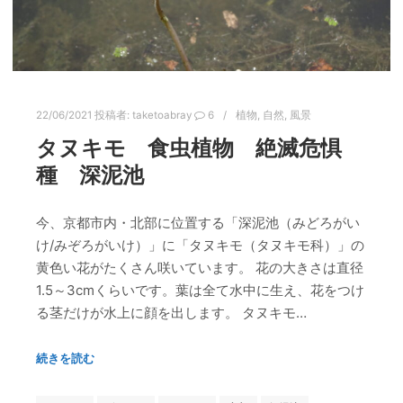
22/06/2021
投稿者:
taketoabray
6
植物
,
自然
,
風景
タヌキモ 食虫植物 絶滅危惧
種 深泥池
今、京都市内・北部に位置する「深泥池（みどろがい
け/みぞろがいけ）」に「タヌキモ（タヌキモ科）」の
黄色い花がたくさん咲いています。 花の大きさは直径
1.5～3cmくらいです。葉は全て水中に生え、花をつけ
る茎だけが水上に顔を出します。 タヌキモ…
続きを読む