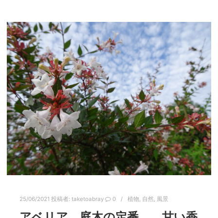
25/06/2021
投稿者:
taketoabray
0
植物
,
自然
,
風景
アベリア 庭木の定番。 甘い香