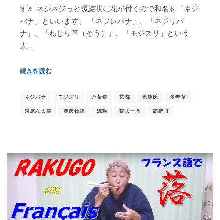
す♬ ネジネジっと螺旋状に花が付くので和名を「ネジ
バナ」といいます。 「ネジレバナ」、「ネジリバ
ナ」、「ねじり草（そう）」、「モジズリ」という
人…
続きを読む
ネジバナ
モジズリ
万葉集
京都
光源氏
多年草
河原左大臣
源氏物語
源融
百人一首
高野川