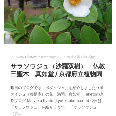
15/06/2021
投稿者:
taketoabray
2
寺社仏閣
,
植物
,
自然
サラソウジュ（沙羅双樹） 仏教
三聖木 真如堂 / 京都府立植物園
昨日のブログでは「ボダイジュ」を紹介しました→ボ
ダイジュ（菩提樹）の花、満開。真如堂 | Taketoの京
都ブログ Ma vie à Kyoto (kyoto-taketo.com) 今日は、
「サラソウジュ」を紹介します。 「サラソウジュ
（沙…