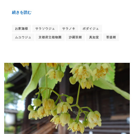
続きを読む
お釈迦様
サラソウジュ
サラノキ
ボダイジュ
ムユウジュ
京都府立植物園
沙羅双樹
真如堂
菩提樹