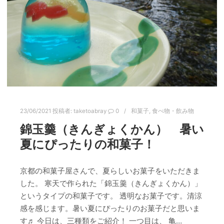
23/06/2021
投稿者:
taketoabray
0
和菓子
,
食べ物・飲み物
錦玉羹（きんぎょくかん） 暑い
夏にぴったりの和菓子！
京都の和菓子屋さんで、夏らしいお菓子をいただきま
した。 寒天で作られた「錦玉羹（きんぎょくかん）」
というタイプの和菓子です。 透明なお菓子です。清涼
感を感じます。暑い夏にぴったりのお菓子だと思いま
す♬ 今日は、三種類をご紹介！ 一つ目は、 亀…