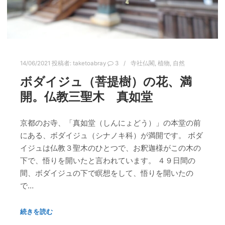
14/06/2021
投稿者:
taketoabray
3
寺社仏閣
,
植物
,
自然
ボダイジュ（菩提樹）の花、満
開。仏教三聖木 真如堂
京都のお寺、「真如堂（しんにょどう）」の本堂の前
にある、ボダイジュ（シナノキ科）が満開です。 ボダ
イジュは仏教３聖木のひとつで、お釈迦様がこの木の
下で、悟りを開いたと言われています。 ４９日間の
間、ボダイジュの下で瞑想をして、悟りを開いたの
で…
続きを読む