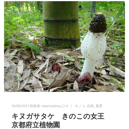
16/06/2021
投稿者:
taketoabray
0
キノコ
,
自然
,
風景
キヌガサタケ きのこの女王
京都府立植物園