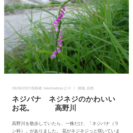
28/06/2021
投稿者:
taketoabray
0
植物
,
自然
ネジバナ ネジネジのかわいい
お花。 高野川
高野川を散歩していたら、一株だけ、「ネジバナ（ラ
ン科）」がありました。 花がネジネジっと咲いていま