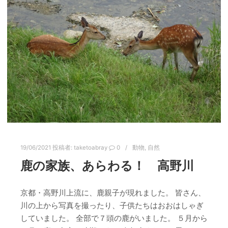
19/06/2021
投稿者:
taketoabray
0
動物
,
自然
鹿の家族、あらわる！ 高野川
京都・高野川上流に、鹿親子が現れました。 皆さん、
川の上から写真を撮ったり、子供たちはおおはしゃぎ
していました。 全部で７頭の鹿がいました。 ５月から