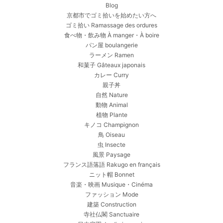
Blog
京都市でゴミ拾いを始めたい方へ
ゴミ拾い Ramassage des ordures
食べ物・飲み物 À manger・À boire
パン屋 boulangerie
ラーメン Ramen
和菓子 Gâteaux japonais
カレー Curry
親子丼
自然 Nature
動物 Animal
植物 Plante
キノコ Champignon
鳥 Oiseau
虫 Insecte
風景 Paysage
フランス語落語 Rakugo en français
ニット帽 Bonnet
音楽・映画 Musique・Cinéma
ファッション Mode
建築 Construction
寺社仏閣 Sanctuaire