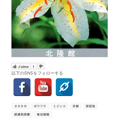
J'aime
1
以下のSNSをフォローする
タヌキモ
ボウフラ
ミジンコ
京都
深泥池
絶滅危惧種
食虫植物