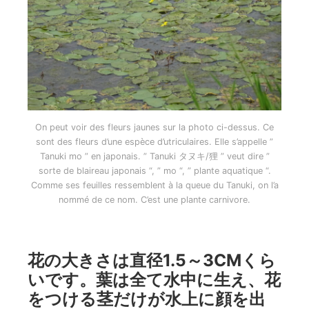
On peut voir des fleurs jaunes sur la photo ci-dessus. Ce
sont des fleurs d’une espèce d’utriculaires. Elle s’appelle ”
Tanuki mo ” en japonais. ” Tanuki タヌキ/狸 ” veut dire ”
sorte de blaireau japonais “, ” mo “, ” plante aquatique “.
Comme ses feuilles ressemblent à la queue du Tanuki, on l’a
nommé de ce nom. C’est une plante carnivore.
花の大きさは直径1.5～3CMくら
いです。葉は全て水中に生え、花
をつける茎だけが水上に顔を出