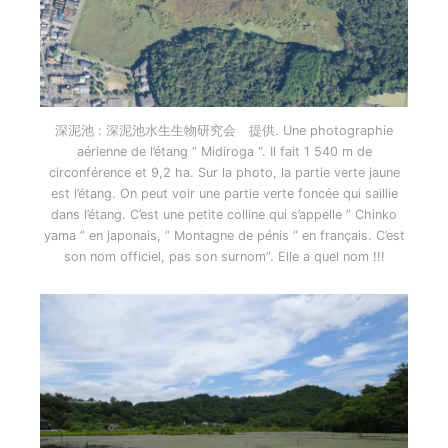
深泥池 : 深泥池水生生物研究会 提供. Une photographie
aérienne de l’étang ” Midiroga “. Il fait 1 540 m de
circonférence et 9,2 ha. Sur la photo, la partie verte jaune
est l’étang. On peut voir une partie verte foncée qui saillie
dans l’étang. C’est une petite colline qui s’appelle ” Chinko
yama ” en japonais, ” Montagne de pénis ” en français. C’est
son nom officiel, pas son surnom”. Elle a quel nom !!!