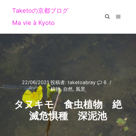
Taketoの京都ブログ
Ma vie à Kyoto
メイン
検索
22/06/2021
投稿者:
taketoabray
6
植物
,
自然
,
風景
タヌキモ 食虫植物 絶
滅危惧種 深泥池