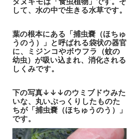
タヌキモは「食虫植物」です。そ
して、水の中で生きる水草です。
葉の根本にある「捕虫嚢（ほちゅ
うのう）」と呼ばれる袋状の器官
に、ミジンコやボウフラ（蚊の
幼虫）が吸い込まれ、消化される
しくみです。
下の写真↓↓↓のウミブドウみた
いな、丸いぷっくりしたものた
ちが「捕虫嚢（ほちゅうのう）」
です。