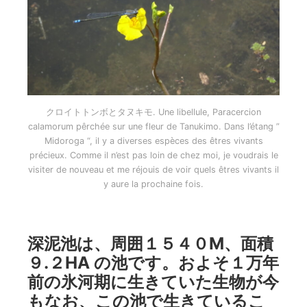
クロイトトンボとタヌキモ. Une libellule, Paracercion
calamorum pêrchée sur une fleur de Tanukimo. Dans l’étang ”
Midoroga “, il y a diverses espèces des êtres vivants
précieux. Comme il n’est pas loin de chez moi, je voudrais le
visiter de nouveau et me réjouis de voir quels êtres vivants il
y aure la prochaine fois.
深泥池は、周囲１５４０M、面積
９.２HA の池です。およそ１万年
前の氷河期に生きていた生物が今
もなお、この池で生きているこ