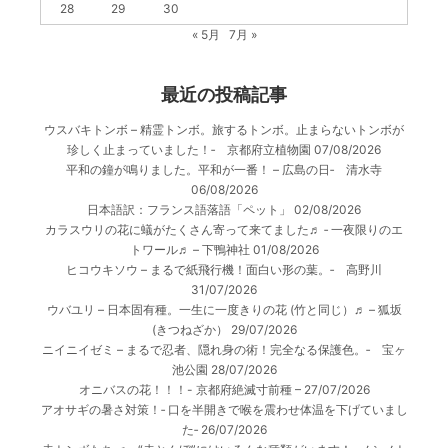
28
29
30
« 5月
7月 »
最近の投稿記事
ウスバキトンボ – 精霊トンボ。旅するトンボ。止まらないトンボが
珍しく止まっていました！‐ 京都府立植物園
07/08/2026
平和の鐘が鳴りました。平和が一番！ – 広島の日‐ 清水寺
06/08/2026
日本語訳：フランス語落語「ペット」
02/08/2026
カラスウリの花に蟻がたくさん寄って来てました♬ ‐ 一夜限りのエ
トワール♬ – 下鴨神社
01/08/2026
ヒコウキソウ – まるで紙飛行機！面白い形の葉。‐ 高野川
31/07/2026
ウバユリ – 日本固有種。一生に一度きりの花 (竹と同じ）♬ – 狐坂
(きつねざか）
29/07/2026
ニイニイゼミ – まるで忍者、隠れ身の術！完全なる保護色。‐ 宝ヶ
池公園
28/07/2026
オニバスの花！！！- 京都府絶滅寸前種 –
27/07/2026
アオサギの暑さ対策！‐ 口を半開きで喉を震わせ体温を下げていまし
た‐
26/07/2026