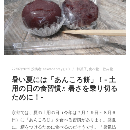
22/07/2025
投稿者:
taketoabray
0
和菓子
,
食べ物・飲み物
暑い夏には「あんころ餅」！- 土
用の日の食習慣♬暑さを乗り切る
ために！‐
京都では、夏の土用の日（今年は７月１９日～８月６
日）に「あんころ餅」を食べる習慣があります。盛夏
に、精をつけるために食べるのだそうです。「暑気払