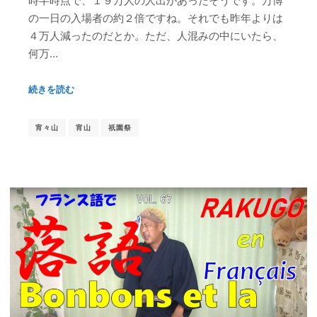
時半時点で、１９万人の人出があったそうです。万博
の一日の入場者の約２倍ですね。それでも昨年よりは
４万人減ったのだとか。ただ、人混みの中にいたら、
何万…
続きを読む
宵々山
宵山
祇園祭