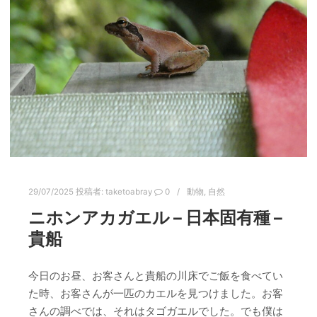
29/07/2025
投稿者:
taketoabray
0
動物
,
自然
ニホンアカガエル – 日本固有種 –
貴船
今日のお昼、お客さんと貴船の川床でご飯を食べてい
た時、お客さんが一匹のカエルを見つけました。お客
さんの調べでは、それはタゴガエルでした。でも僕は