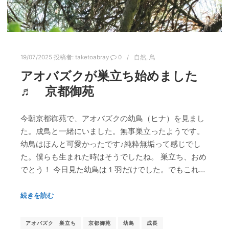
19/07/2025
投稿者:
taketoabray
0
自然
,
鳥
アオバズクが巣立ち始めました
♬ 京都御苑
今朝京都御苑で、アオバズクの幼鳥（ヒナ）を見まし
た。成鳥と一緒にいました。無事巣立ったようです。
幼鳥はほんと可愛かったです♪純粋無垢って感じでし
た。僕らも生まれた時はそうでしたね。 巣立ち、おめ
でとう！ 今日見た幼鳥は１羽だけでした。でもこれ…
続きを読む
アオバズク 巣立ち
京都御苑
幼鳥
成長