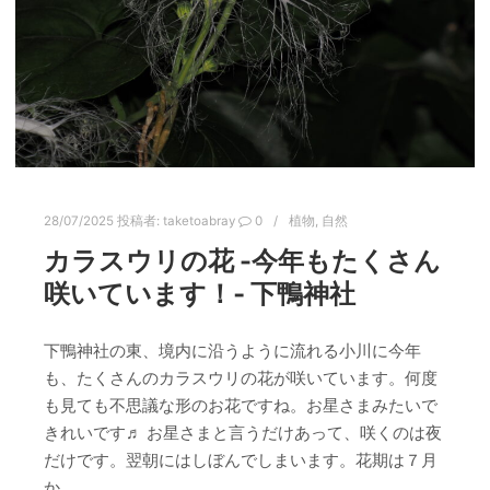
28/07/2025
投稿者:
taketoabray
0
植物
,
自然
カラスウリの花 -今年もたくさん
咲いています！‐ 下鴨神社
下鴨神社の東、境内に沿うように流れる小川に今年
も、たくさんのカラスウリの花が咲いています。何度
も見ても不思議な形のお花ですね。お星さまみたいで
きれいです♬ お星さまと言うだけあって、咲くのは夜
だけです。翌朝にはしぼんでしまいます。花期は７月
か…