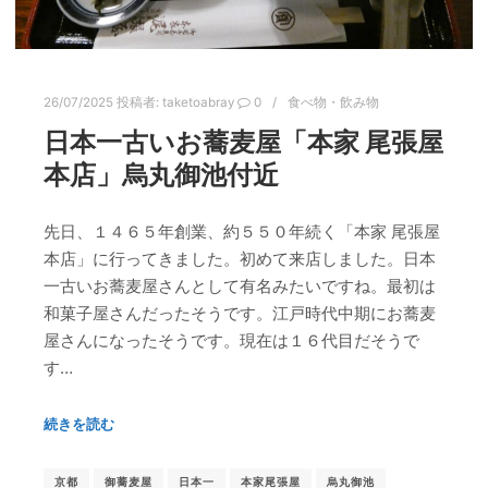
26/07/2025
投稿者:
taketoabray
0
食べ物・飲み物
日本一古いお蕎麦屋「本家 尾張屋
本店」烏丸御池付近
先日、１４６５年創業、約５５０年続く「本家 尾張屋
本店」に行ってきました。初めて来店しました。日本
一古いお蕎麦屋さんとして有名みたいですね。最初は
和菓子屋さんだったそうです。江戸時代中期にお蕎麦
屋さんになったそうです。現在は１６代目だそうで
す…
続きを読む
京都
御蕎麦屋
日本一
本家尾張屋
烏丸御池