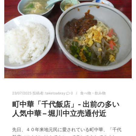
23/07/2025
投稿者:
taketoabray
0
食べ物・飲み物
町中華「千代飯店」- 出前の多い
人気中華 – 堀川中立売通付近
先日、４０年来地元民に愛されている町中華、「千代