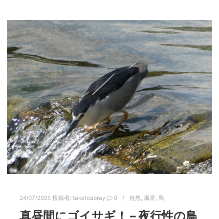
24/07/2025
投稿者:
taketoabray
0
自然
,
風景
,
鳥
真昼間にゴイサギ！ – 夜行性の鳥