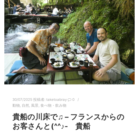
30/07/2025
投稿者:
taketoabray
0
動物
,
自然
,
風景
,
食べ物・飲み物
貴船の川床で♫ – フランスからの
お客さんと(^^♪‐ 貴船