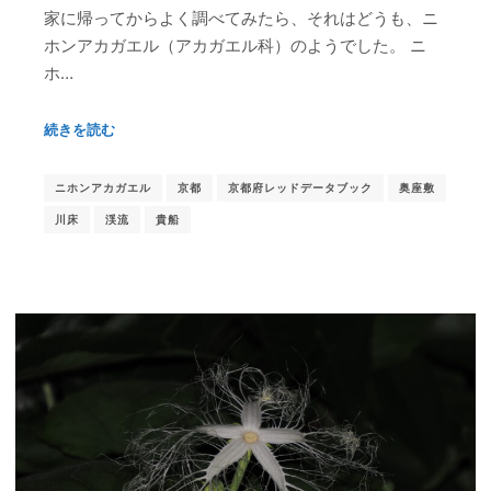
家に帰ってからよく調べてみたら、それはどうも、ニ
ホンアカガエル（アカガエル科）のようでした。 ニ
ホ…
続きを読む
ニホンアカガエル
京都
京都府レッドデータブック
奥座敷
川床
渓流
貴船