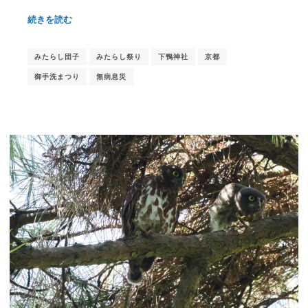
続きを読む
みたらし団子
みたらし祭り
下鴨神社
京都
御手洗まつり
無病息災