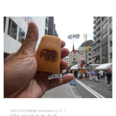
14/07/2025
投稿者:
taketoabray
0
和菓子
,
寺社仏閣
,
食べ物・飲み物