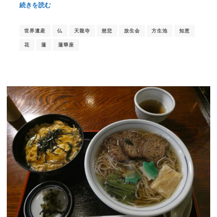
続きを読む
世界遺産
仏
天龍寺
慈悲
放生会
方生池
知恵
花
蓮
蓮華座