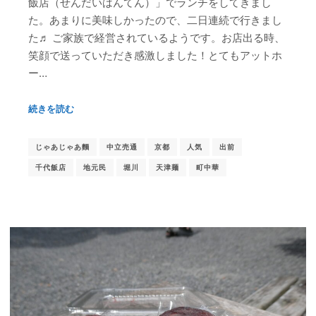
飯店（せんだいはんてん）」でランチをしてきまし
た。あまりに美味しかったので、二日連続で行きまし
た♬ ご家族で経営されているようです。お店出る時、
笑顔で送っていただき感激しました！とてもアットホ
ー…
続きを読む
じゃあじゃあ麵
中立売通
京都
人気
出前
千代飯店
地元民
堀川
天津麺
町中華