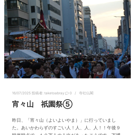
16/07/2025
投稿者:
taketoabray
0
寺社仏閣
宵々山 祇園祭⑤
昨日、「宵々山（よいよいやま）」に行っていまし
た。あいかわらずのすごい人！人、人、人！！午後９