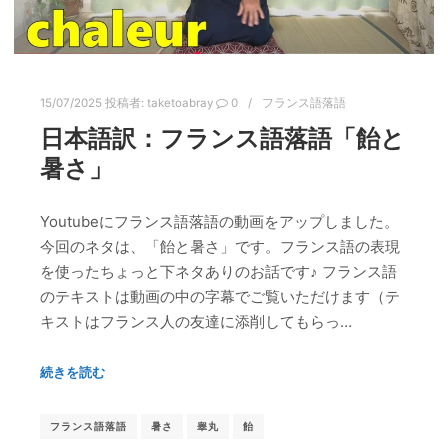
15/07/2025
投稿者:
taketoabray
0
フランス語落語
日本語訳：フランス語落語「飴と
暑さ」
Youtubeにフランス語落語の動画をアップしました。
今回のネタは、「飴と暑さ」です。フランス語の表現
を使ったちょっと下ネタありのお話です♪ フランス語
のテキストは動画の中の字幕でご覧いただけます（テ
キストはフランス人の友達に添削してもらっ…
続きを読む
フランス語落語
暑さ
睾丸
飴