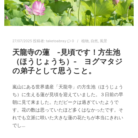
27/07/2025
投稿者:
taketoabray
0
植物
,
自然
,
風景
天龍寺の蓮 ‐見頃です！方生池
（ほうじょうち）‐ ヨグマタジ
の弟子として思うこと。
嵐山にある世界遺産「天龍寺」の方生池（ほうじょう
ち）に生える蓮が見頃を迎えていました。３日前の早
朝に見て来ました。ただピークは過ぎていたようで
す。花の数は思っていたほど多くはなかったです。そ
れでも立派に咲いた大きな蓮の花たちが本当にきれい
でし…