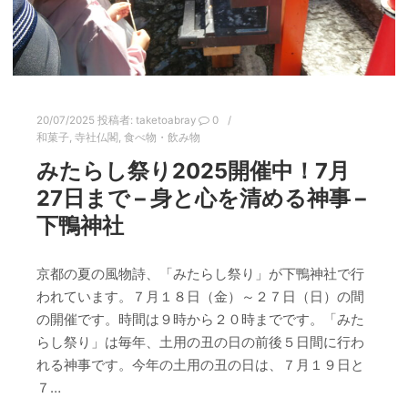
20/07/2025
投稿者:
taketoabray
0
和菓子
,
寺社仏閣
,
食べ物・飲み物
みたらし祭り2025開催中！7月
27日まで – 身と心を清める神事 –
下鴨神社
京都の夏の風物詩、「みたらし祭り」が下鴨神社で行
われています。７月１８日（金）～２７日（日）の間
の開催です。時間は９時から２０時までです。「みた
らし祭り」は毎年、土用の丑の日の前後５日間に行わ
れる神事です。今年の土用の丑の日は、７月１９日と
７…