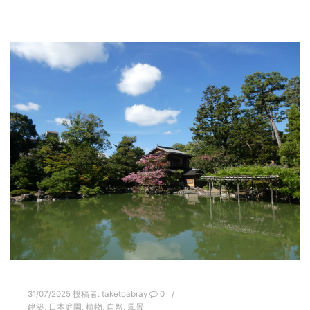
31/07/2025
投稿者:
taketoabray
0
建築
,
日本庭園
,
植物
,
自然
,
風景