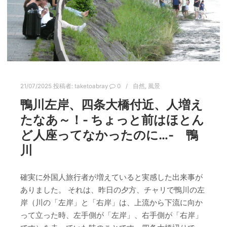
21/07/2025
投稿者:
taketoabray
0
自然
,
風景
鴨川左岸、四条大橋付近、人増え
たなあ～！- ちょっと前はほとん
ど人座ってなかったのに…‐ 鴨
川
確実に外国人旅行者が増えていると実感した出来事が
ありました。 それは、昨日の夕方、チャリで鴨川の左
岸（川の「左岸」と「右岸」は、上流から下流に向か
って立った時、左手側が「左岸」、右手側が「右岸」