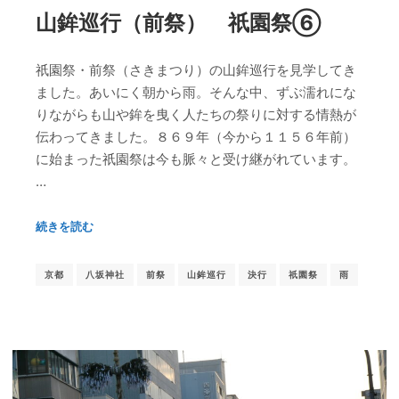
山鉾巡行（前祭） 祇園祭⑥
祇園祭・前祭（さきまつり）の山鉾巡行を見学してき
ました。あいにく朝から雨。そんな中、ずぶ濡れにな
りながらも山や鉾を曳く人たちの祭りに対する情熱が
伝わってきました。８６９年（今から１１５６年前）
に始まった祇園祭は今も脈々と受け継がれています。
…
続きを読む
京都
八坂神社
前祭
山鉾巡行
決行
祇園祭
雨