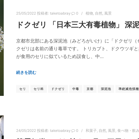
25/05/2022
投稿者:
taketoabray
0
植物
,
自然
,
風景
ドクゼリ 「日本三大有毒植物」 深
京都市北部にある深泥池（みどろがいけ）に「ドクゼリ（
クゼリは名前の通り毒草です。 トリカブト、ドクウツギと
が食用のセリに似ているため誤食し、中…
続きを読む
セリ
セリ科
ドクゼリ
中毒
京都
深泥池
準絶滅危惧種
24/05/2022
投稿者:
taketoabray
0
和菓子
,
自然
,
風景
,
食べ物・飲