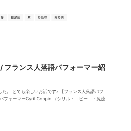
季節
糖尿病
紫
野性味
高野川
/ フランス人落語パフォーマー紹
した。 とても楽しいお話です♪ 【フランス人落語パフ
ーマーCyril Coppini（シリル・コピーニ：尻流