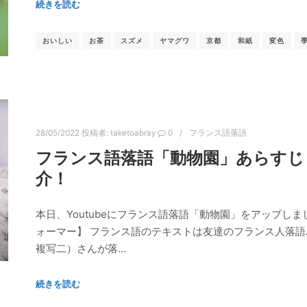
続きを読む
おいしい
お茶
スズメ
ヤマグワ
京都
和紙
変色
28/05/2022
投稿者:
taketoabray
0
フランス語落語
フランス語落語「動物園」あらすじ 
介！
本日、Youtubeにフランス語落語「動物園」をアップしま
ォーマー】 フランス語のテキストは友達のフランス人落語パフォ
複写二）さんが落…
続きを読む