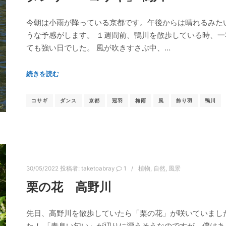
今朝は小雨が降っている京都です。午後からは晴れるみた
うな予感がします。 １週間前、鴨川を散歩している時、一
ても強い日でした。 風が吹きすさぶ中、…
続きを読む
コサギ
ダンス
京都
冠羽
梅雨
風
飾り羽
鴨川
30/05/2022
投稿者:
taketoabray
1
植物
,
自然
,
風景
栗の花 高野川
先日、高野川を散歩していたら「栗の花」が咲いていまし
た！ 「青臭い匂い」が辺りに漂うそうなのですが、僕は