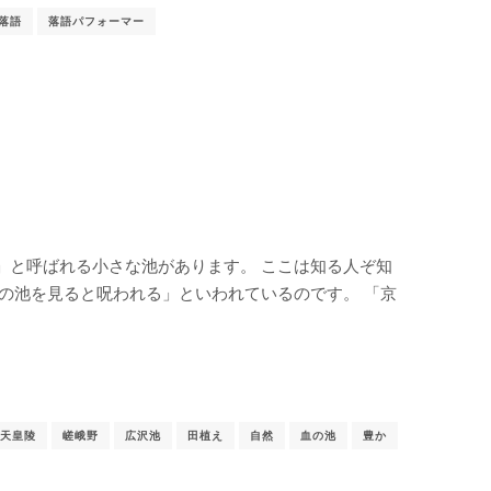
落語
落語パフォーマー
」と呼ばれる小さな池があります。 ここは知る人ぞ知
の池を見ると呪われる」といわれているのです。 「京
天皇陵
嵯峨野
広沢池
田植え
自然
血の池
豊か