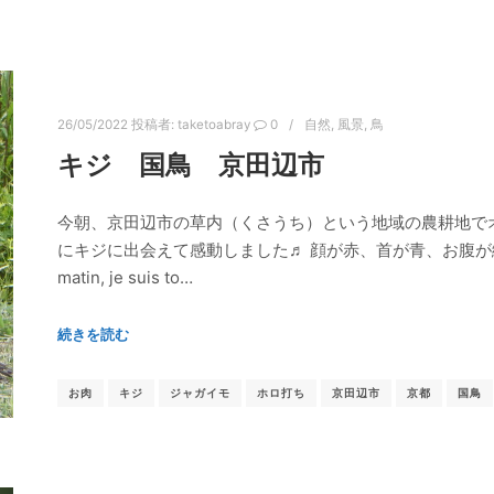
26/05/2022
投稿者:
taketoabray
0
自然
,
風景
,
鳥
キジ 国鳥 京田辺市
今朝、京田辺市の草内（くさうち）という地域の農耕地で
にキジに出会えて感動しました♬ 顔が赤、首が青、お腹が
matin, je suis to…
続きを読む
お肉
キジ
ジャガイモ
ホロ打ち
京田辺市
京都
国鳥