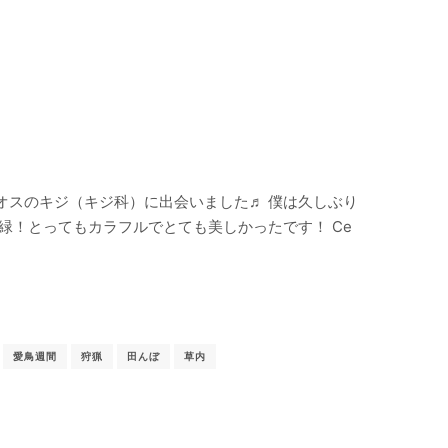
オスのキジ（キジ科）に出会いました♬ 僕は久しぶり
緑！とってもカラフルでとても美しかったです！ Ce
愛鳥週間
狩猟
田んぼ
草内