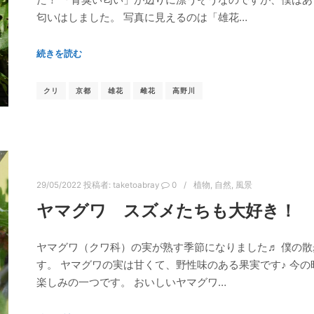
匂いはしました。 写真に見えるのは「雄花…
続きを読む
クリ
京都
雄花
雌花
高野川
29/05/2022
投稿者:
taketoabray
0
植物
,
自然
,
風景
ヤマグワ スズメたちも大好き！ 
ヤマグワ（クワ科）の実が熟す季節になりました♬ 僕の
す。 ヤマグワの実は甘くて、野性味のある果実です♪ 今
楽しみの一つです。 おいしいヤマグワ…