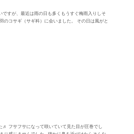
いですが、最近は雨の日も多くもうすぐ梅雨入りしそ
羽のコサギ（サギ科）に会いました。 その日は風がと
た♬ フサフサになって咲いていて見た目が圧巻でし
あまり感じませんでした…確かに鼻を近づけたらそんな