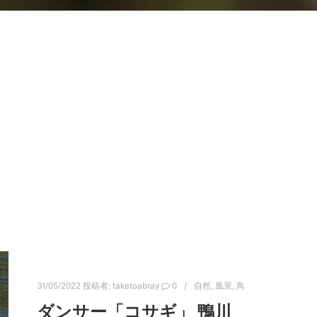
31/05/2022
投稿者:
taketoabray
0
自然
,
風景
,
鳥
ダンサー「コサギ」 鴨川