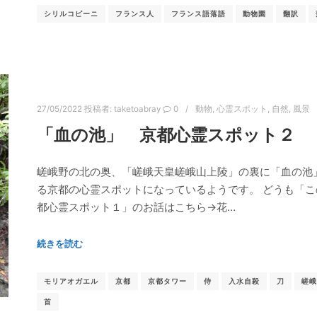
シリルコピーニ
フランス人
フランス語落語
動物園
翻訳
27/05/2022
投稿者:
taketoabray
0
動物
,
心霊スポット
,
自然
,
風景
「血の池」 京都心霊スポット２
嵯峨野の北の奥、「嵯峨天皇嵯峨山上陵」の裏に「血の池
る京都の心霊スポットになっているようです。 どうも「こ
都心霊スポット１」のお話はこちら→花…
続きを読む
モリアオガエル
京都
京都タワー
侍
入水自殺
刀
嵯峨
首