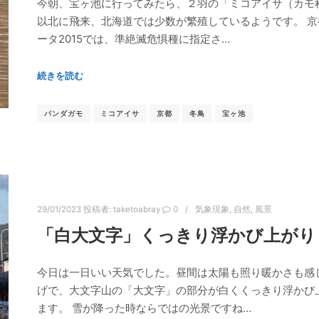
今朝、宝ヶ池に行ってみたら、２羽の「ミコアイサ（カモ
以北に飛来、北海道では少数が繁殖しているようです。 
ータ2015では、準絶滅危惧種に指定さ…
続きを読む
パンダガモ
ミコアイサ
京都
冬鳥
宝ヶ池
29/01/2023
投稿者:
taketoabray
0
気象現象
,
自然
,
風景
「白大文字」くっきり浮かび上がり
今日は一日いい天気でした。昼間は太陽も照り暖かさも感
げで、大文字山の「大文字」の部分が白くくっきり浮かび
ます。 雪が降った時ならではの光景ですね…