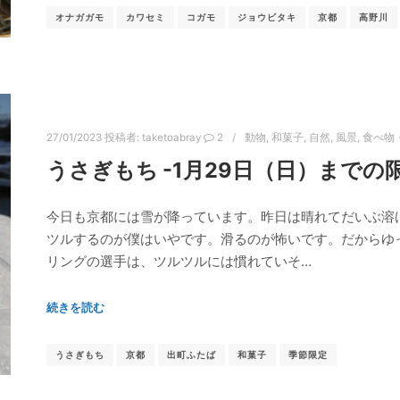
オナガガモ
カワセミ
コガモ
ジョウビタキ
京都
高野川
27/01/2023
投稿者:
taketoabray
2
動物
,
和菓子
,
自然
,
風景
,
食べ物
うさぎもち -1月29日（日）までの
今日も京都には雪が降っています。昨日は晴れてだいぶ溶
ツルするのが僕はいやです。滑るのが怖いです。だからゆ
リングの選手は、ツルツルには慣れていそ…
続きを読む
うさぎもち
京都
出町ふたば
和菓子
季節限定