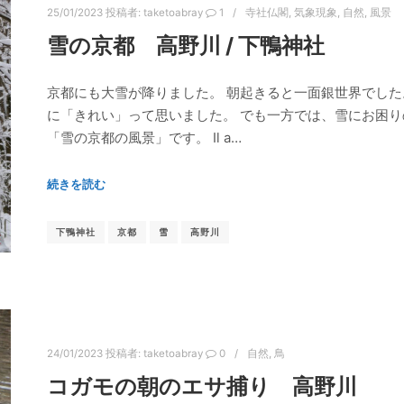
25/01/2023
投稿者:
taketoabray
1
寺社仏閣
,
気象現象
,
自然
,
風景
雪の京都 高野川 / 下鴨神社
京都にも大雪が降りました。 朝起きると一面銀世界でした
に「きれい」って思いました。 でも一方では、雪にお困り
「雪の京都の風景」です。 Il a…
続きを読む
下鴨神社
京都
雪
高野川
24/01/2023
投稿者:
taketoabray
0
自然
,
鳥
コガモの朝のエサ捕り 高野川