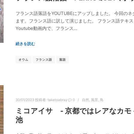
フランス語落語をYOUTUBEにアップしました。 今回の
ます。フランス語に訳して演じました。 フランス語テキ
Youtube動画内で、フランス…
続きを読む
オウム
フランス語
落語
30/01/2023
投稿者:
taketoabray
0
自然
,
風景
,
鳥
ミコアイサ ‐ 京都ではレアなカモ
池