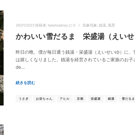
26/01/2023
投稿者:
taketoabray
0
気象現象
,
銭湯
,
風景
かわいい雪だるま 栄盛湯（えいせ
昨日の晩、僕が毎日通う銭湯・栄盛湯（えいせいゆ）に、
は嬉しくなりました。銭湯を経営されているご家族のお子さんたちが作
de…
続きを読む
うさぎ
お栄ちゃん
アヒル
京都
栄盛湯
銭湯
雪だるま