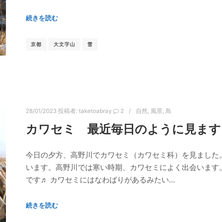
続きを読む
京都
大文字山
雪
28/01/2023
投稿者:
taketoabray
2
自然
,
風景
,
鳥
カワセミ 最近毎日のように見ます
今日の夕方、高野川でカワセミ（カワセミ科）を見ました
います。高野川では寒い時期、カワセミによく出会います
です♬ カワセミにはなわばりがあるみたい…
続きを読む