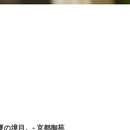
夏の境目。‐ 京都御苑