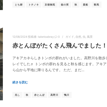
とち餅
トチノキ
京都御苑
栃の実
秋
貴船
鞍馬
12/08/2024
投稿者:
taketoabray
0
ガイド
,
自然
,
虫
,
風景
赤とんぼがたくさん飛んでました！‐ 
アキアカネらしきトンボの群れがいました。高野川を散歩
レイでした♬ トンボの群れを見ると秋を感じます。アキ
ら山から平地に降りるんです。 ただ、まだ…
続きを読む
兆し
秋
赤とんぼ
高野川
鴨川