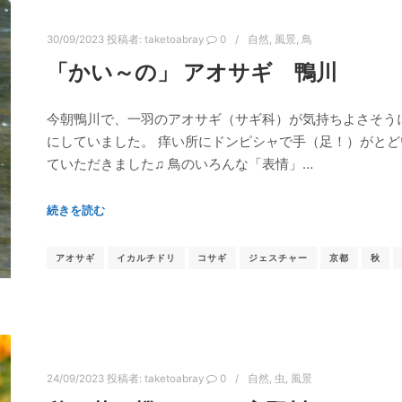
30/09/2023
投稿者:
taketoabray
0
自然
,
風景
,
鳥
「かい～の」 アオサギ 鴨川
今朝鴨川で、一羽のアオサギ（サギ科）が気持ちよさそう
にしていました。 痒い所にドンピシャで手（足！）がと
ていただきました♫ 鳥のいろんな「表情」…
続きを読む
アオサギ
イカルチドリ
コサギ
ジェスチャー
京都
秋
24/09/2023
投稿者:
taketoabray
0
自然
,
虫
,
風景