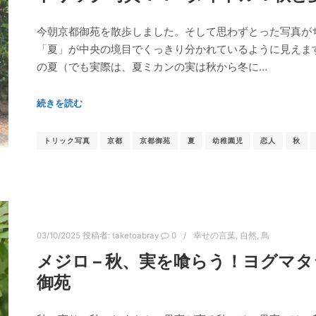
今朝京都御苑を散歩しました。そして思わずとった写真が
「夏」が中央の境目でくっきり分かれているように見えま
の夏（でも実際は、夏ミカンの実は秋から冬に…
続きを読む
トリック写真
京都
京都御苑
夏
幼稚園児
恋人
秋
03/10/2025
投稿者:
taketoabray
0
幸せの言葉
,
自然
,
鳥
メジロ – 秋、実を喰らう！ヨグマタ
御苑