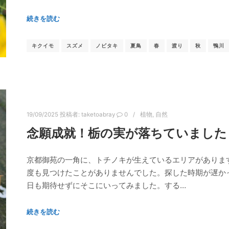
続きを読む
キクイモ
スズメ
ノビタキ
夏鳥
春
渡り
秋
鴨川
19/09/2025
投稿者:
taketoabray
0
植物
,
自然
念願成就！栃の実が落ちていました
京都御苑の一角に、トチノキが生えているエリアがありま
度も見つけたことがありませんでした。探した時期が遅か
日も期待せずにそこにいってみました。する…
続きを読む