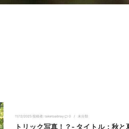
11/12/2025
投稿者:
taketoabray
0
未分類
トリック写真！？‐ タイトル：秋と