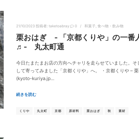
21/10/2023
投稿者:
taketoabray
0
和菓子
,
食べ物・飲み物
栗おはぎ ‐ 「京都くりや」の一
♬‐ 丸太町通
今日たまたまお店の方向へチャリを走らせていました。そ
して寄ってみました「京都くりや」へ。 ・京都くりや – 
(kyoto-kuriya.jp…
続きを読む
くりや
丸太町
京都
原材料
栗おはぎ
秋
素材