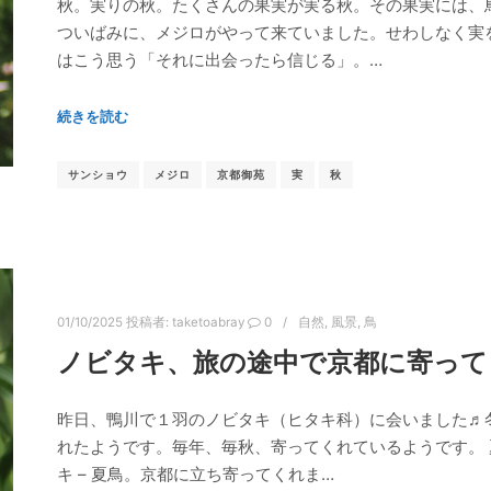
秋。実りの秋。たくさんの果実が実る秋。その果実には、
ついばみに、メジロがやって来ていました。せわしなく実
はこう思う「それに出会ったら信じる」。…
続きを読む
サンショウ
メジロ
京都御苑
実
秋
01/10/2025
投稿者:
taketoabray
0
自然
,
風景
,
鳥
ノビタキ、旅の途中で京都に寄ってく
昨日、鴨川で１羽のノビタキ（ヒタキ科）に会いました♬
れたようです。毎年、毎秋、寄ってくれているようです。 
キ – 夏鳥。京都に立ち寄ってくれま…