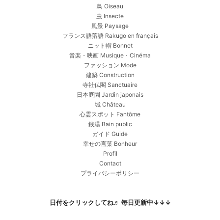
鳥 Oiseau
虫 Insecte
風景 Paysage
フランス語落語 Rakugo en français
ニット帽 Bonnet
音楽・映画 Musique・Cinéma
ファッション Mode
建築 Construction
寺社仏閣 Sanctuaire
日本庭園 Jardin japonais
城 Château
心霊スポット Fantôme
銭湯 Bain public
ガイド Guide
幸せの言葉 Bonheur
Profil
Contact
プライバシーポリシー
日付をクリックしてね♬ 毎日更新中↓↓↓