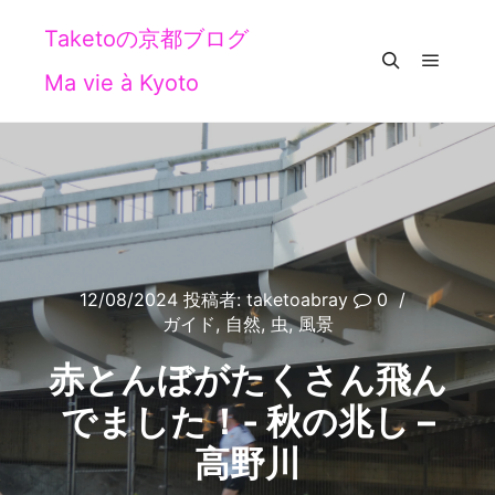
Taketoの京都ブログ
Ma vie à Kyoto
メイン
検索
12/08/2024
投稿者:
taketoabray
0
ガイド
,
自然
,
虫
,
風景
赤とんぼがたくさん飛ん
でました！‐ 秋の兆し –
高野川