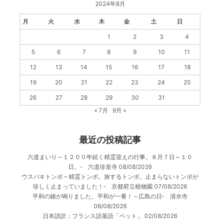
2024年8月
月
火
水
木
金
土
日
1
2
3
4
5
6
7
8
9
10
11
12
13
14
15
16
17
18
19
20
21
22
23
24
25
26
27
28
29
30
31
« 7月
9月 »
最近の投稿記事
六道まいり – １２００年続く精霊迎えの行事。８月７日～１０
日。‐ 六道珍皇寺
08/08/2026
ウスバキトンボ – 精霊トンボ。旅するトンボ。止まらないトンボが
珍しく止まっていました！‐ 京都府立植物園
07/08/2026
平和の鐘が鳴りました。平和が一番！ – 広島の日‐ 清水寺
06/08/2026
日本語訳：フランス語落語「ペット」
02/08/2026