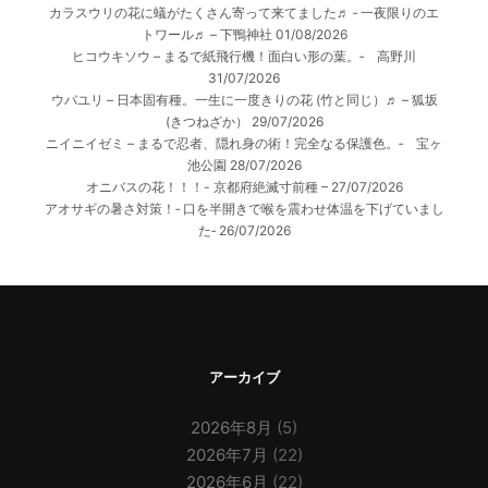
カラスウリの花に蟻がたくさん寄って来てました♬ ‐ 一夜限りのエ
トワール♬ – 下鴨神社
01/08/2026
ヒコウキソウ – まるで紙飛行機！面白い形の葉。‐ 高野川
31/07/2026
ウバユリ – 日本固有種。一生に一度きりの花 (竹と同じ）♬ – 狐坂
(きつねざか）
29/07/2026
ニイニイゼミ – まるで忍者、隠れ身の術！完全なる保護色。‐ 宝ヶ
池公園
28/07/2026
オニバスの花！！！- 京都府絶滅寸前種 –
27/07/2026
アオサギの暑さ対策！‐ 口を半開きで喉を震わせ体温を下げていまし
た‐
26/07/2026
アーカイブ
2026年8月
(5)
2026年7月
(22)
2026年6月
(22)