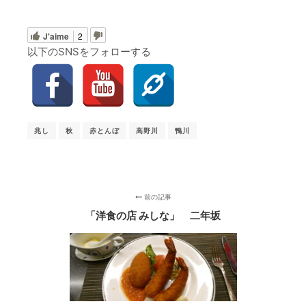
J'aime
2
以下のSNSをフォローする
兆し
秋
赤とんぼ
高野川
鴨川
前の記事
「洋食の店 みしな」 二年坂