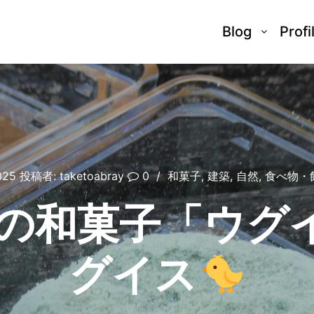
Blog
Profi
025
投稿者:
taketoabray
0
和菓子
,
建築
,
自然
,
食べ物・
春の和菓子「ウグ
グイス