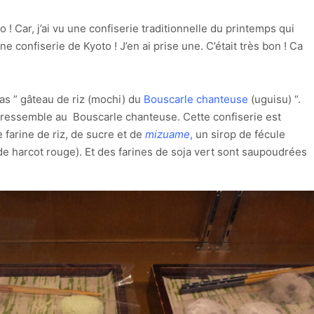
 ! Car, j’ai vu une confiserie traditionnelle du printemps qui
onfiserie de Kyoto ! J’en ai prise une. C’était très bon ! Ca
pas ” gâteau de riz (mochi) du
Bouscarle chanteuse
(uguisu) “.
ie ressemble au Bouscarle chanteuse. Cette confiserie est
e farine de riz, de sucre et de
mizuame
,
un sirop de fécule
e harcot rouge). Et des farines de soja vert sont saupoudrées