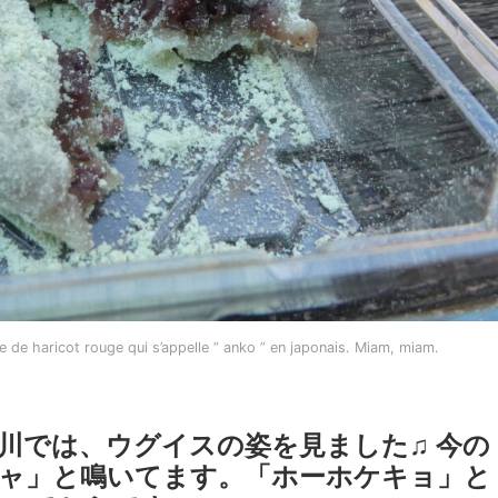
rée de haricot rouge qui s’appelle ” anko ” en japonais. Miam, miam.
川では、ウグイスの姿を見ました♫ 今の
ャ」と鳴いてます。「ホーホケキョ」と