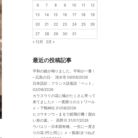
6
7
8
9
10
11
12
13
14
15
16
17
18
19
20
21
22
23
24
25
26
27
28
29
30
31
« 12月
2月 »
最近の投稿記事
平和の鐘が鳴りました。平和が一番！
– 広島の日‐ 清水寺
06/08/2026
日本語訳：フランス語落語「ペット」
02/08/2026
カラスウリの花に蟻がたくさん寄って
来てました♬ ‐ 一夜限りのエトワール
♬ – 下鴨神社
01/08/2026
ヒコウキソウ – まるで紙飛行機！面白
い形の葉。‐ 高野川
31/07/2026
ウバユリ – 日本固有種。一生に一度き
りの花 (竹と同じ）♬ – 狐坂(きつねざ