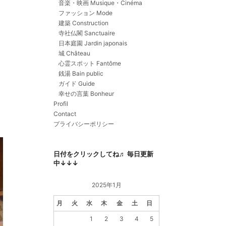
音楽・映画 Musique・Cinéma
ファッション Mode
建築 Construction
寺社仏閣 Sanctuaire
日本庭園 Jardin japonais
城 Château
心霊スポット Fantôme
銭湯 Bain public
ガイド Guide
幸せの言葉 Bonheur
Profil
Contact
プライバシーポリシー
日付をクリックしてね♬ 毎日更新
中↓↓↓
2025年1月
月
火
水
木
金
土
日
1
2
3
4
5