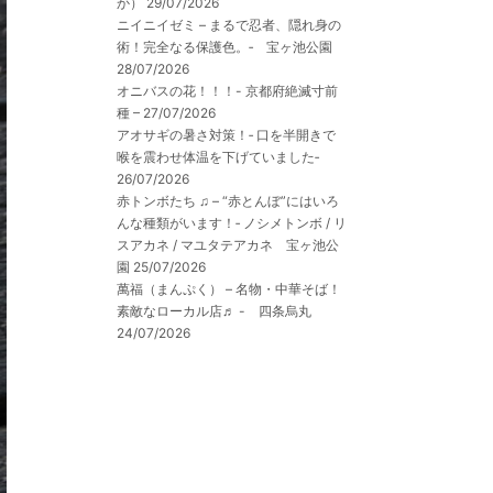
か）
29/07/2026
ニイニイゼミ – まるで忍者、隠れ身の
術！完全なる保護色。‐ 宝ヶ池公園
28/07/2026
オニバスの花！！！- 京都府絶滅寸前
種 –
27/07/2026
アオサギの暑さ対策！‐ 口を半開きで
喉を震わせ体温を下げていました‐
26/07/2026
赤トンボたち ♫ – “赤とんぼ”にはいろ
んな種類がいます！‐ ノシメトンボ / リ
スアカネ / マユタテアカネ 宝ヶ池公
園
25/07/2026
萬福（まんぷく） – 名物・中華そば！
素敵なローカル店♬ - 四条烏丸
24/07/2026