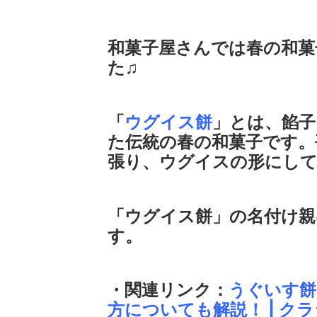
和菓子屋さんでは春の和菓
た♫
「
ウグイス餅
」とは、餡子
た伝統の春の和菓子です。
張り、ウグイスの形にし
「ウグイス餅」の名付け親
す。
・関連リンク：
うぐいす餅
方についても解説！ | ク