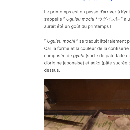
Le printemps est en passe d’arriver à Kyoto
s’appelle ”
Uguisu mochi
/ ウグイス餅 ” à une c
aurait été un goût du printemps !
”
Uguisu mochi
” se traduit littéralement 
Car la forme et la couleur de la confiser
composée de
gyuhi
(sorte de pâte faite d
d’origine japonaise) et
anko
(pâte sucrée d
dessus.