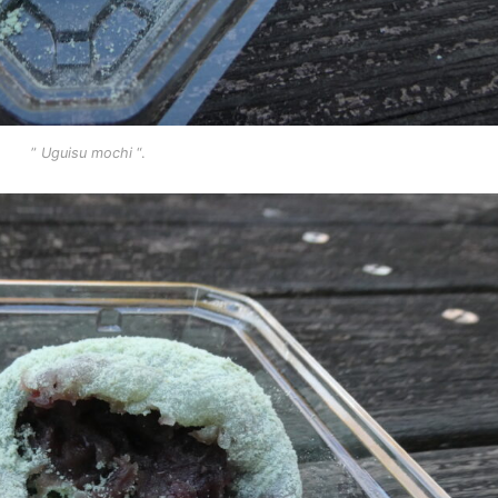
”
Uguisu mochi
“.