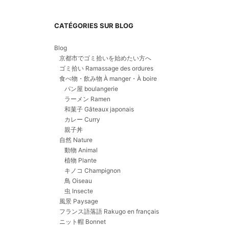
CATÉGORIES SUR BLOG
Blog
京都市でゴミ拾いを始めたい方へ
ゴミ拾い Ramassage des ordures
食べ物・飲み物 À manger・À boire
パン屋 boulangerie
ラーメン Ramen
和菓子 Gâteaux japonais
カレー Curry
親子丼
自然 Nature
動物 Animal
植物 Plante
キノコ Champignon
鳥 Oiseau
虫 Insecte
風景 Paysage
フランス語落語 Rakugo en français
ニット帽 Bonnet