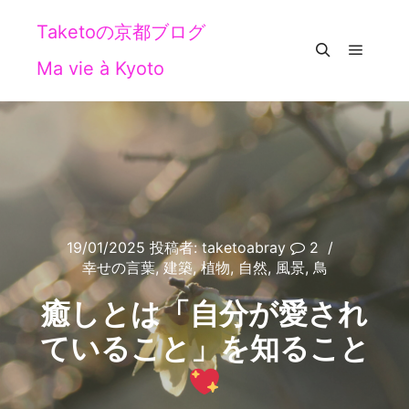
Taketoの京都ブログ
Ma vie à Kyoto
メイン
検索
19/01/2025
投稿者:
taketoabray
2
幸せの言葉
,
建築
,
植物
,
自然
,
風景
,
鳥
癒しとは「自分が愛され
ていること」を知ること