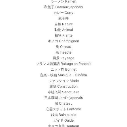
ラーメン Ramen
和菓子 Gâteaux japonais
カレー Curry
親子丼
自然 Nature
動物 Animal
植物 Plante
キノコ Champignon
鳥 Oiseau
虫 Insecte
風景 Paysage
フランス語落語 Rakugo en français
ニット帽 Bonnet
音楽・映画 Musique・Cinéma
ファッション Mode
建築 Construction
寺社仏閣 Sanctuaire
日本庭園 Jardin japonais
城 Château
心霊スポット Fantôme
銭湯 Bain public
ガイド Guide
幸せの言葉 Bonheur