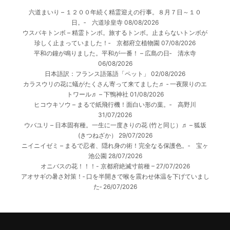
六道まいり – １２００年続く精霊迎えの行事。８月７日～１０
日。‐ 六道珍皇寺
08/08/2026
ウスバキトンボ – 精霊トンボ。旅するトンボ。止まらないトンボが
珍しく止まっていました！‐ 京都府立植物園
07/08/2026
平和の鐘が鳴りました。平和が一番！ – 広島の日‐ 清水寺
06/08/2026
日本語訳：フランス語落語「ペット」
02/08/2026
カラスウリの花に蟻がたくさん寄って来てました♬ ‐ 一夜限りのエ
トワール♬ – 下鴨神社
01/08/2026
ヒコウキソウ – まるで紙飛行機！面白い形の葉。‐ 高野川
31/07/2026
ウバユリ – 日本固有種。一生に一度きりの花 (竹と同じ）♬ – 狐坂
(きつねざか）
29/07/2026
ニイニイゼミ – まるで忍者、隠れ身の術！完全なる保護色。‐ 宝ヶ
池公園
28/07/2026
オニバスの花！！！- 京都府絶滅寸前種 –
27/07/2026
アオサギの暑さ対策！‐ 口を半開きで喉を震わせ体温を下げていまし
た‐
26/07/2026