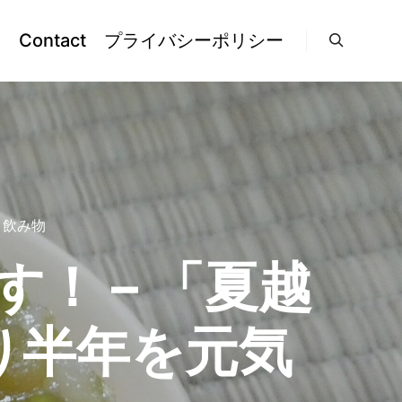
l
Contact
プライバシーポリシー
検索
・飲み物
！ – 「夏越
り半年を元気