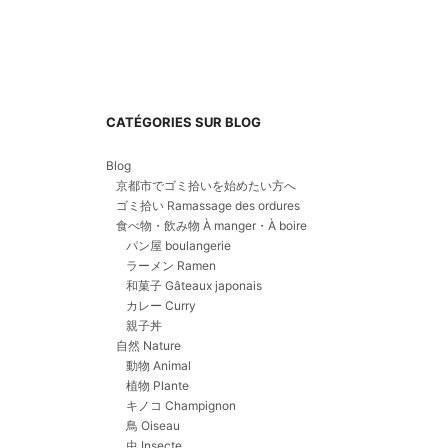
CATÉGORIES SUR BLOG
Blog
京都市でゴミ拾いを始めたい方へ
ゴミ拾い Ramassage des ordures
食べ物・飲み物 À manger・À boire
パン屋 boulangerie
ラーメン Ramen
和菓子 Gâteaux japonais
カレー Curry
親子丼
自然 Nature
動物 Animal
植物 Plante
キノコ Champignon
鳥 Oiseau
虫 Insecte