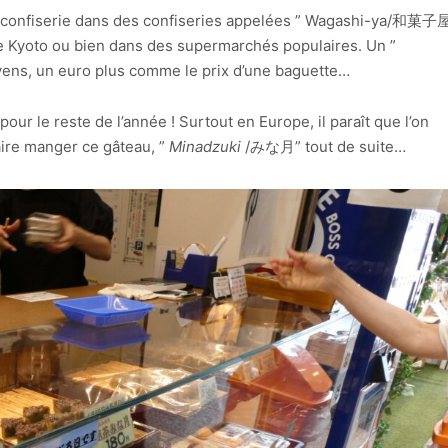
te confiserie dans des confiseries appelées ” Wagashi-ya/和菓子
de Kyoto ou bien dans des supermarchés populaires. Un ”
ns, un euro plus comme le prix d’une baguette…
pour le reste de l’année ! Surtout en Europe, il paraît que l’on
aire manger ce gâteau, ”
Minadzuki
/みな月” tout de suite…