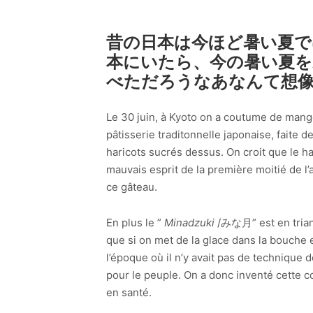
昔の日本は今ほど暑い夏で
本にいたら、今の暑い夏を
べただろうなあなんて想
Le 30 juin, à Kyoto on a coutume de mange
pâtisserie traditonnelle japonaise, faite d
haricots sucrés dessus. On croit que le h
mauvais esprit de la première moitié de l
ce gâteau.
En plus le ”
Minadzuki
/みな月” est en triang
que si on met de la glace dans la bouche en
l’époque où il n’y avait pas de technique d
pour le peuple. On a donc inventé cette co
en santé.