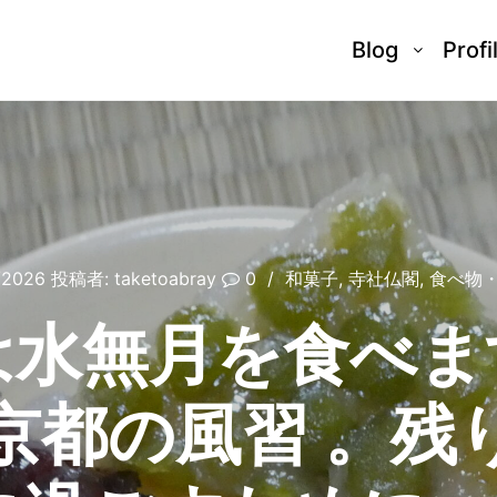
Blog
Profi
/2026
投稿者:
taketoabray
0
和菓子
,
寺社仏閣
,
食べ物
水無月を食べます
京都の風習 。残