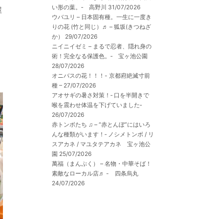
い形の葉。‐ 高野川
31/07/2026
屋
ウバユリ – 日本固有種。一生に一度き
りの花 (竹と同じ）♬ – 狐坂(きつねざ
か）
29/07/2026
ニイニイゼミ – まるで忍者、隠れ身の
術！完全なる保護色。‐ 宝ヶ池公園
28/07/2026
オニバスの花！！！- 京都府絶滅寸前
種 –
27/07/2026
アオサギの暑さ対策！‐ 口を半開きで
喉を震わせ体温を下げていました‐
26/07/2026
赤トンボたち ♫ – “赤とんぼ”にはいろ
んな種類がいます！‐ ノシメトンボ / リ
スアカネ / マユタテアカネ 宝ヶ池公
園
25/07/2026
萬福（まんぷく） – 名物・中華そば！
素敵なローカル店♬ - 四条烏丸
24/07/2026