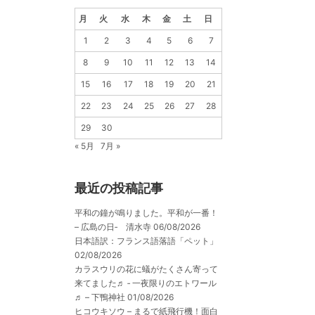
月
火
水
木
金
土
日
1
2
3
4
5
6
7
8
9
10
11
12
13
14
15
16
17
18
19
20
21
22
23
24
25
26
27
28
29
30
« 5月
7月 »
最近の投稿記事
平和の鐘が鳴りました。平和が一番！
– 広島の日‐ 清水寺
06/08/2026
日本語訳：フランス語落語「ペット」
02/08/2026
カラスウリの花に蟻がたくさん寄って
来てました♬ ‐ 一夜限りのエトワール
♬ – 下鴨神社
01/08/2026
ヒコウキソウ – まるで紙飛行機！面白