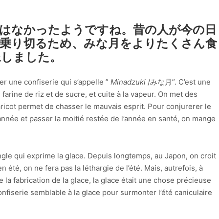
はなかったようですね。昔の人が今の日
乗り切るため、みな月をよりたくさん食
像しました。
r une confiserie qui s’appelle ”
Minadzuki
/みな月”. C’est une
e farine de riz et de sucre, et cuite à la vapeur. On met des
aricot permet de chasser le mauvais esprit. Pour conjurerer le
’année et passer la moitié restée de l’année en santé, on mange
le qui exprime la glace. Depuis longtemps, au Japon, on croit
 été, on ne fera pas la léthargie de l’été. Mais, autrefois, à
e la fabrication de la glace, la glace était une chose précieuse
nfiserie semblable à la glace pour surmonter l’été caniculaire