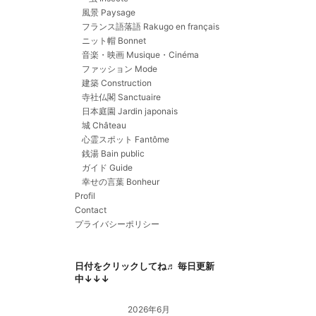
風景 Paysage
フランス語落語 Rakugo en français
ニット帽 Bonnet
音楽・映画 Musique・Cinéma
ファッション Mode
建築 Construction
寺社仏閣 Sanctuaire
日本庭園 Jardin japonais
城 Château
心霊スポット Fantôme
銭湯 Bain public
ガイド Guide
幸せの言葉 Bonheur
Profil
Contact
プライバシーポリシー
日付をクリックしてね♬ 毎日更新
中↓↓↓
2026年6月