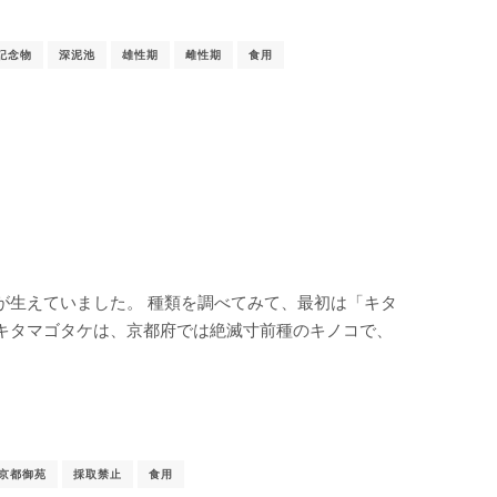
記念物
深泥池
雄性期
雌性期
食用
が生えていました。 種類を調べてみて、最初は「キタ
キタマゴタケは、京都府では絶滅寸前種のキノコで、
京都御苑
採取禁止
食用