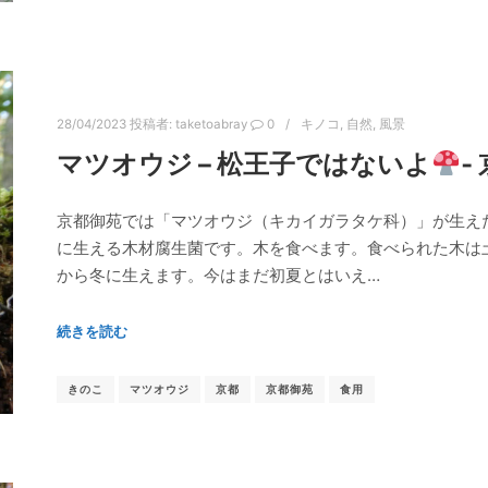
28/04/2023
投稿者:
taketoabray
0
キノコ
,
自然
,
風景
マツオウジ – 松王子ではないよ
‐
京都御苑では「マツオウジ（キカイガラタケ科）」が生え
に生える木材腐生菌です。木を食べます。食べられた木は
から冬に生えます。今はまだ初夏とはいえ…
続きを読む
きのこ
マツオウジ
京都
京都御苑
食用