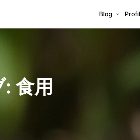
Blog
Profi
:
食用