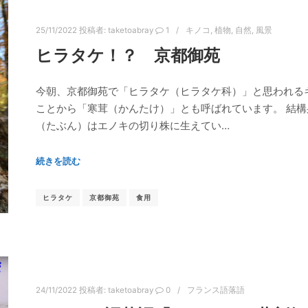
25/11/2022
投稿者:
taketoabray
1
キノコ
,
植物
,
自然
,
風景
ヒラタケ！？ 京都御苑
今朝、京都御苑で「ヒラタケ（ヒラタケ科）」と思われる
ことから「寒茸（かんたけ）」とも呼ばれています。 結構
（たぶん）はエノキの切り株に生えてい…
続きを読む
ヒラタケ
京都御苑
食用
24/11/2022
投稿者:
taketoabray
0
フランス語落語