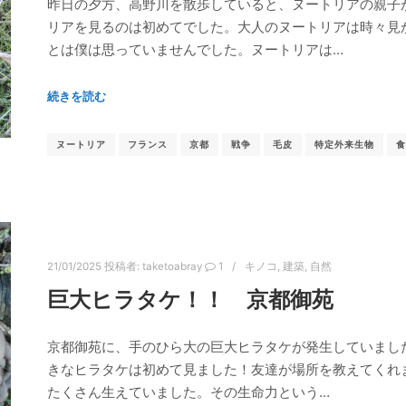
昨日の夕方、高野川を散歩していると、ヌートリアの親子
リアを見るのは初めてでした。大人のヌートリアは時々見
とは僕は思っていませんでした。ヌートリアは…
続きを読む
ヌートリア
フランス
京都
戦争
毛皮
特定外来生物
食
21/01/2025
投稿者:
taketoabray
1
キノコ
,
建築
,
自然
巨大ヒラタケ！！ 京都御苑
京都御苑に、手のひら大の巨大ヒラタケが発生していまし
きなヒラタケは初めて見ました！友達が場所を教えてくれ
たくさん生えていました。その生命力という…