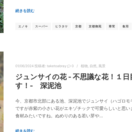
続きを読む
エノキ
スーパー
ヒラタケ
京都
京都御苑
寒茸
食用
01/06/2024
投稿者:
taketoabray
0
植物
,
自然
,
風景
ジュンサイの花 ‐ 不思議な花！１
す！‐ 深泥池
今、京都市北部にある池、深泥池でジュンサイ（ハゴロモ
ですが赤紫の小さい花がエキゾチックで可愛らしいと思い
食材みたいですね。ぬめりのある若い芽や…
続きを読む