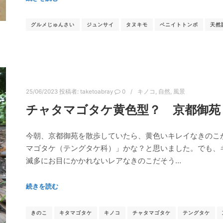
グルメじゅんさい
ジュンサイ
タヌキモ
ベニイトトンボ
天然
25/06/2023
投稿者:
taketoabray
0
キノコ
,
自然
,
風景
チャタマゴタケ黄色型？ 京都御苑
今朝、京都御苑を散歩していたら、黄色いキレイなきのこ
マゴタケ（テングタケ科）」かな？と思いました。でも、
滅多にお目にかかれないレアなきのこだそう…
続きを読む
きのこ
キタマゴタケ
キノコ
チャタマゴタケ
テングタケ