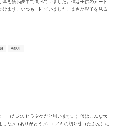
が草を無我夢中で食べていました。僕は子供のヌート
かけます。いつも一匹でいました。まさか親子を見る
用
高野川
た！（たぶんヒラタケだと思います。）僕はこんな大
ました♫（ありがとう♫）エノキの切り株（たぶん）に