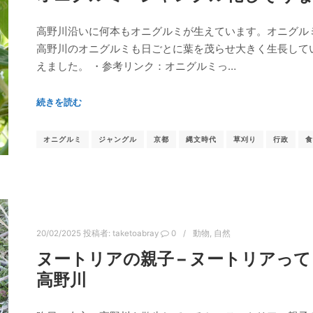
高野川沿いに何本もオニグルミが生えています。オニグル
高野川のオニグルミも日ごとに葉を茂らせ大きく生長して
えました。 ・参考リンク：オニグルミっ…
続きを読む
オニグルミ
ジャングル
京都
縄文時代
草刈り
行政
食
20/02/2025
投稿者:
taketoabray
0
動物
,
自然
ヌートリアの親子 – ヌートリアっ
高野川