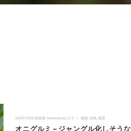
04/07/2025
投稿者:
taketoabray
0
植物
,
自然
,
風景
オニグルミ – ジャングル化しそうな川