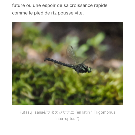
future ou une espoir de sa croissance rapide
comme le pied de riz pousse vite.
Futasuji sanaé/フタスジサナエ (en latin ” Trigomphus
interruptus “)