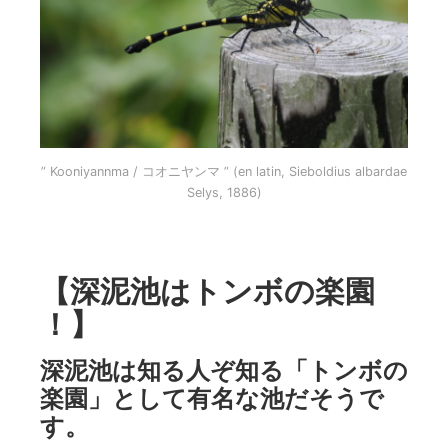
” Kooniyannma / コオニヤンマ ” (en latin, Sieboldius albardae
Selys, 1886)
【深泥池はトンボの楽園
！】
深泥池は知る人ぞ知る「トンボの
楽園」として有名な池だそうで
す。