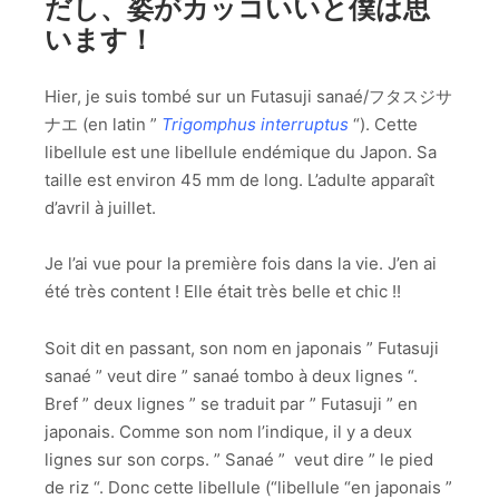
だし、姿がカッコいいと僕は思
います！
Hier, je suis tombé sur un Futasuji sanaé/フタスジサ
ナエ (en latin ”
Trigomphus interruptus
“). Cette
libellule est une libellule endémique du Japon. Sa
taille est environ 45 mm de long. L’adulte apparaît
d’avril à juillet.
Je l’ai vue pour la première fois dans la vie. J’en ai
été très content ! Elle était très belle et chic !!
Soit dit en passant, son nom en japonais ” Futasuji
sanaé ” veut dire ” sanaé tombo à deux lignes “.
Bref ” deux lignes ” se traduit par ” Futasuji ” en
japonais. Comme son nom l’indique, il y a deux
lignes sur son corps. ” Sanaé ” veut dire ” le pied
de riz “. Donc cette libellule (“libellule “en japonais ”