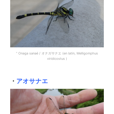
” Onaga sanaé / オナガサナエ (en latin, Melligomphus
viridicostus )
・
アオサナエ