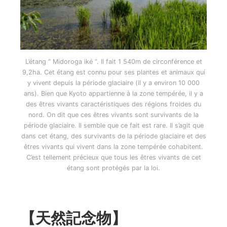
L’étang ” Midoroga iké “. Il fait 1 540m de circonférence et
9,2ha. Cet étang est connu pour ses plantes et animaux qui
y vivent depuis la période glaciaire (il y a environ 10 000
ans). Bien que Kyoto appartienne à la zone tempérée, il y a
des êtres vivants caractéristiques des régions froides du
nord. On dit que ces êtres vivants sont survivants de la
période glaciaire. Il semble que ce fait est rare. Il s’agit que
dans cet étang, des survivants de la période glaciaire et des
êtres vivants qui vivent dans la zone tempérée cohabitent.
C’est tellement précieux que tous les êtres vivants de cet
étang sont protégés par la loi.
【天然記念物】