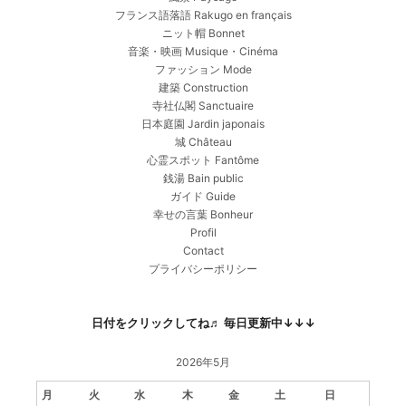
フランス語落語 Rakugo en français
ニット帽 Bonnet
音楽・映画 Musique・Cinéma
ファッション Mode
建築 Construction
寺社仏閣 Sanctuaire
日本庭園 Jardin japonais
城 Château
心霊スポット Fantôme
銭湯 Bain public
ガイド Guide
幸せの言葉 Bonheur
Profil
Contact
プライバシーポリシー
日付をクリックしてね♬ 毎日更新中↓↓↓
2026年5月
月
火
水
木
金
土
日