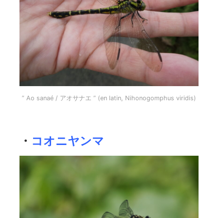
” Ao sanaé / アオサナエ ” (en latin, Nihonogomphus viridis)
・
コオニヤンマ