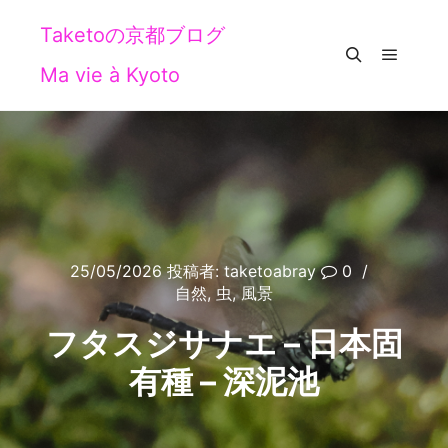
Taketoの京都ブログ
Ma vie à Kyoto
メイン
検索
25/05/2026
投稿者:
taketoabray
0
自然
,
虫
,
風景
フタスジサナエ – 日本固
有種 – 深泥池