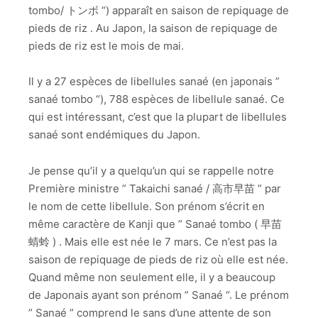
tombo/ トンボ “) apparaît en saison de repiquage de
pieds de riz . Au Japon, la saison de repiquage de
pieds de riz est le mois de mai.
Il y a 27 espèces de libellules sanaé (en japonais ”
sanaé tombo “), 788 espèces de libellule sanaé. Ce
qui est intéressant, c’est que la plupart de libellules
sanaé sont endémiques du Japon.
Je pense qu’il y a quelqu’un qui se rappelle notre
Première ministre ” Takaichi sanaé / 高市早苗 ” par
le nom de cette libellule. Son prénom s’écrit en
même caractère de Kanji que ” Sanaé tombo ( 早苗
蜻蛉 ) . Mais elle est née le 7 mars. Ce n’est pas la
saison de repiquage de pieds de riz où elle est née.
Quand même non seulement elle, il y a beaucoup
de Japonais ayant son prénom ” Sanaé “. Le prénom
” Sanaé ” comprend le sans d’une attente de son