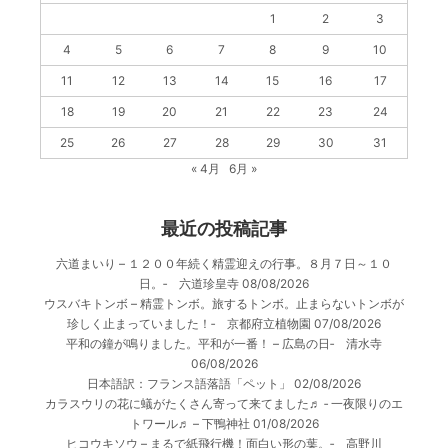
1
2
3
4
5
6
7
8
9
10
11
12
13
14
15
16
17
18
19
20
21
22
23
24
25
26
27
28
29
30
31
« 4月
6月 »
最近の投稿記事
六道まいり – １２００年続く精霊迎えの行事。８月７日～１０
日。‐ 六道珍皇寺
08/08/2026
ウスバキトンボ – 精霊トンボ。旅するトンボ。止まらないトンボが
珍しく止まっていました！‐ 京都府立植物園
07/08/2026
平和の鐘が鳴りました。平和が一番！ – 広島の日‐ 清水寺
06/08/2026
日本語訳：フランス語落語「ペット」
02/08/2026
カラスウリの花に蟻がたくさん寄って来てました♬ ‐ 一夜限りのエ
トワール♬ – 下鴨神社
01/08/2026
ヒコウキソウ – まるで紙飛行機！面白い形の葉。‐ 高野川