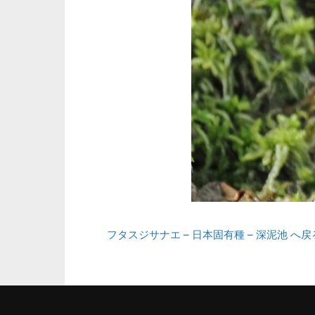
フタスジサナエ – 日本固有種 – 深泥池 へ戻