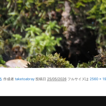
る
作成者
taketoabray
投稿日
25/05/2026
フルサイズは
2560 × 1