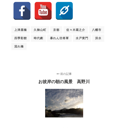
上津屋橋
久御山町
京都
佐々木蔵之介
八幡市
四季彩館
時代劇
暴れん坊将軍
水戸黄門
洪水
流れ橋
前の記事
お彼岸の朝の風景 高野川