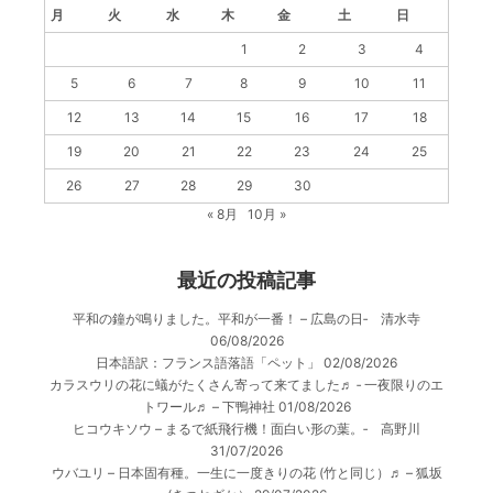
月
火
水
木
金
土
日
1
2
3
4
5
6
7
8
9
10
11
12
13
14
15
16
17
18
19
20
21
22
23
24
25
26
27
28
29
30
« 8月
10月 »
最近の投稿記事
平和の鐘が鳴りました。平和が一番！ – 広島の日‐ 清水寺
06/08/2026
日本語訳：フランス語落語「ペット」
02/08/2026
カラスウリの花に蟻がたくさん寄って来てました♬ ‐ 一夜限りのエ
トワール♬ – 下鴨神社
01/08/2026
ヒコウキソウ – まるで紙飛行機！面白い形の葉。‐ 高野川
31/07/2026
ウバユリ – 日本固有種。一生に一度きりの花 (竹と同じ）♬ – 狐坂