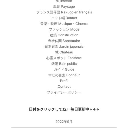
虫 Insecte
風景 Paysage
フランス語落語 Rakugo en français
ニット帽 Bonnet
音楽・映画 Musique・Cinéma
ファッション Mode
建築 Construction
寺社仏閣 Sanctuaire
日本庭園 Jardin japonais
城 Château
心霊スポット Fantôme
銭湯 Bain public
ガイド Guide
幸せの言葉 Bonheur
Profil
Contact
プライバシーポリシー
日付をクリックしてね♬ 毎日更新中↓↓↓
2022年9月