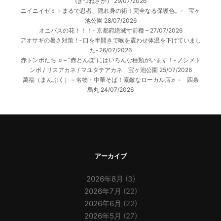
(きつねざか）
29/07/2026
ニイニイゼミ – まるで忍者、隠れ身の術！完全なる保護色。‐ 宝ヶ
池公園
28/07/2026
オニバスの花！！！- 京都府絶滅寸前種 –
27/07/2026
アオサギの暑さ対策！‐ 口を半開きで喉を震わせ体温を下げていまし
た‐
26/07/2026
赤トンボたち ♫ – “赤とんぼ”にはいろんな種類がいます！‐ ノシメト
ンボ / リスアカネ / マユタテアカネ 宝ヶ池公園
25/07/2026
萬福（まんぷく） – 名物・中華そば！素敵なローカル店♬ - 四条
烏丸
24/07/2026
アーカイブ
2026年8月
(3)
2026年7月
(22)
2026年6月
(22)
2026年5月
(27)