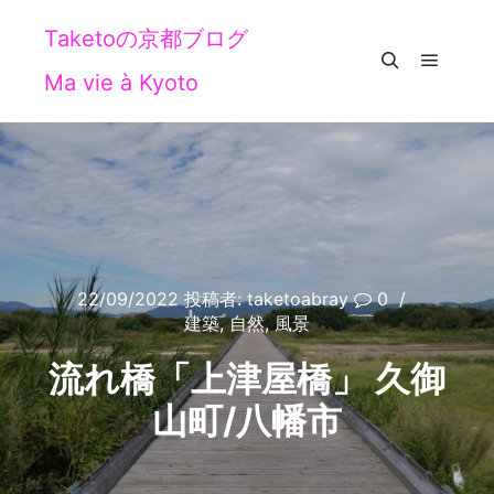
Taketoの京都ブログ
Ma vie à Kyoto
メイン
検索
22/09/2022
投稿者:
taketoabray
0
建築
,
自然
,
風景
流れ橋「上津屋橋」 久御
山町/八幡市