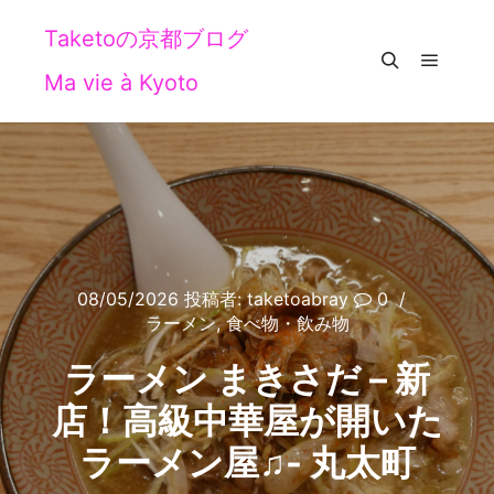
Taketoの京都ブログ
Ma vie à Kyoto
メイン
検索
08/05/2026
投稿者:
taketoabray
0
ラーメン
,
食べ物・飲み物
ラーメン まきさだ – 新
店！高級中華屋が開いた
ラーメン屋♫- 丸太町