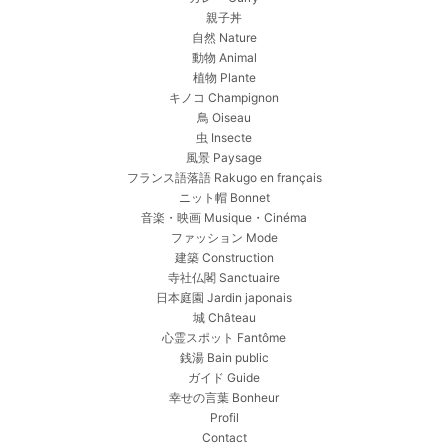
親子丼
自然 Nature
動物 Animal
植物 Plante
キノコ Champignon
鳥 Oiseau
虫 Insecte
風景 Paysage
フランス語落語 Rakugo en français
ニット帽 Bonnet
音楽・映画 Musique・Cinéma
ファッション Mode
建築 Construction
寺社仏閣 Sanctuaire
日本庭園 Jardin japonais
城 Château
心霊スポット Fantôme
銭湯 Bain public
ガイド Guide
幸せの言葉 Bonheur
Profil
Contact