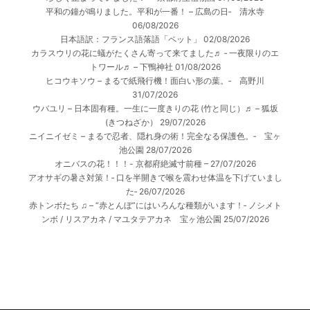
平和の鐘が鳴りました。平和が一番！ – 広島の日‐ 清水寺
06/08/2026
日本語訳：フランス語落語「ペット」
02/08/2026
カラスウリの花に蟻がたくさん寄って来てました♬ ‐ 一夜限りのエ
トワール♬ – 下鴨神社
01/08/2026
ヒコウキソウ – まるで紙飛行機！面白い形の葉。‐ 高野川
31/07/2026
ウバユリ – 日本固有種。一生に一度きりの花 (竹と同じ）♬ – 狐坂
(きつねざか）
29/07/2026
ニイニイゼミ – まるで忍者、隠れ身の術！完全なる保護色。‐ 宝ヶ
池公園
28/07/2026
オニバスの花！！！- 京都府絶滅寸前種 –
27/07/2026
アオサギの暑さ対策！‐ 口を半開きで喉を震わせ体温を下げていまし
た‐
26/07/2026
赤トンボたち ♫ – “赤とんぼ”にはいろんな種類がいます！‐ ノシメト
ンボ / リスアカネ / マユタテアカネ 宝ヶ池公園
25/07/2026