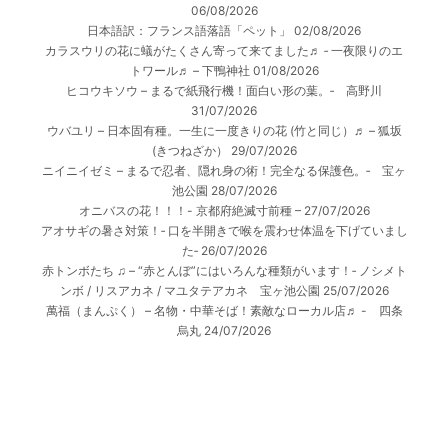
06/08/2026
日本語訳：フランス語落語「ペット」
02/08/2026
カラスウリの花に蟻がたくさん寄って来てました♬ ‐ 一夜限りのエ
トワール♬ – 下鴨神社
01/08/2026
ヒコウキソウ – まるで紙飛行機！面白い形の葉。‐ 高野川
31/07/2026
ウバユリ – 日本固有種。一生に一度きりの花 (竹と同じ）♬ – 狐坂
(きつねざか）
29/07/2026
ニイニイゼミ – まるで忍者、隠れ身の術！完全なる保護色。‐ 宝ヶ
池公園
28/07/2026
オニバスの花！！！- 京都府絶滅寸前種 –
27/07/2026
アオサギの暑さ対策！‐ 口を半開きで喉を震わせ体温を下げていまし
た‐
26/07/2026
赤トンボたち ♫ – “赤とんぼ”にはいろんな種類がいます！‐ ノシメト
ンボ / リスアカネ / マユタテアカネ 宝ヶ池公園
25/07/2026
萬福（まんぷく） – 名物・中華そば！素敵なローカル店♬ - 四条
烏丸
24/07/2026