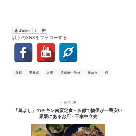
J'aime
1
以下のSNSをフォローする
京都
卒業式
名所
旧成徳中学校
春めき
桜
前の記事
「鳥よし」のチキン南蛮定食 - 京都で物価が一番安い
界隈にあるお店 - 千本中立売