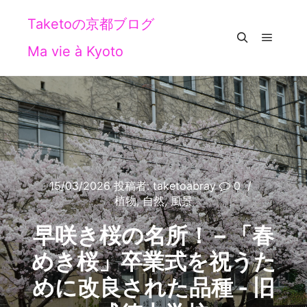
Taketoの京都ブログ
Ma vie à Kyoto
メイン
検索
15/03/2026
投稿者:
taketoabray
0
植物
,
自然
,
風景
早咲き桜の名所！ – 「春
めき桜」卒業式を祝うた
めに改良された品種 ‐ 旧