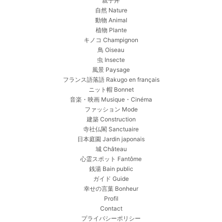
親子丼
自然 Nature
動物 Animal
植物 Plante
キノコ Champignon
鳥 Oiseau
虫 Insecte
風景 Paysage
フランス語落語 Rakugo en français
ニット帽 Bonnet
音楽・映画 Musique・Cinéma
ファッション Mode
建築 Construction
寺社仏閣 Sanctuaire
日本庭園 Jardin japonais
城 Château
心霊スポット Fantôme
銭湯 Bain public
ガイド Guide
幸せの言葉 Bonheur
Profil
Contact
プライバシーポリシー