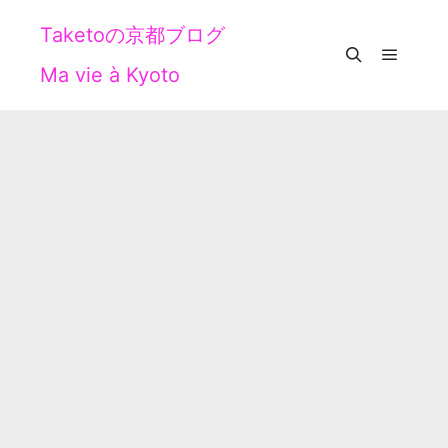
Taketoの京都ブログ
Ma vie à Kyoto
メイン
検索