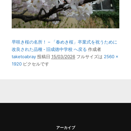
早咲き桜の名所！ – 「春めき桜」卒業式を祝うために
改良された品種 ‐ 旧成徳中学校 へ戻る
作成者
taketoabray
投稿日
15/03/2026
フルサイズは
2560 ×
1920
ピクセルです
アーカイブ