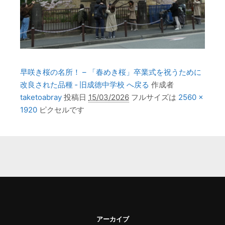
早咲き桜の名所！ – 「春めき桜」卒業式を祝うために
改良された品種 ‐ 旧成徳中学校 へ戻る
作成者
taketoabray
投稿日
15/03/2026
フルサイズは
2560 ×
1920
ピクセルです
アーカイブ