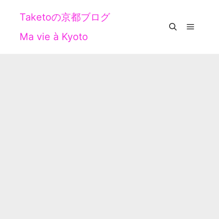
Taketoの京都ブログ
Ma vie à Kyoto
メイン
検索