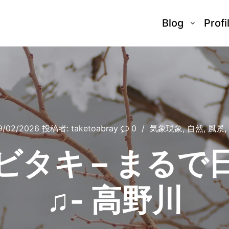
Blog
Profi
9/02/2026
投稿者:
taketoabray
0
気象現象
,
自然
,
風景
,
ビタキ – まるで
♫‐ 高野川