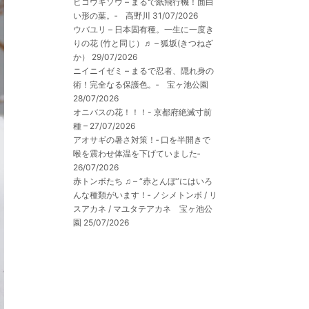
ヒコウキソウ – まるで紙飛行機！面白
い形の葉。‐ 高野川
31/07/2026
ウバユリ – 日本固有種。一生に一度き
りの花 (竹と同じ）♬ – 狐坂(きつねざ
か）
29/07/2026
ニイニイゼミ – まるで忍者、隠れ身の
術！完全なる保護色。‐ 宝ヶ池公園
28/07/2026
オニバスの花！！！- 京都府絶滅寸前
種 –
27/07/2026
アオサギの暑さ対策！‐ 口を半開きで
喉を震わせ体温を下げていました‐
26/07/2026
赤トンボたち ♫ – “赤とんぼ”にはいろ
んな種類がいます！‐ ノシメトンボ / リ
スアカネ / マユタテアカネ 宝ヶ池公
園
25/07/2026