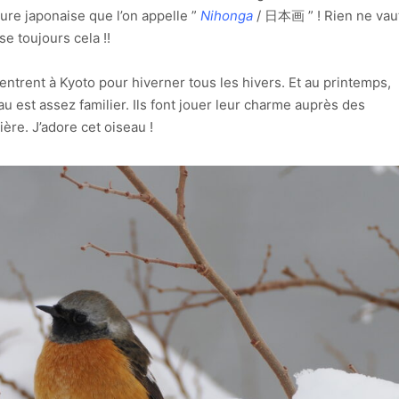
ture japonaise que l’on appelle ”
Nihonga
/ 日本画 ” ! Rien ne vau
se toujours cela !!
entrent à Kyoto pour hiverner tous les hivers. Et au printemps,
eau est assez familier. Ils font jouer leur charme auprès des
ère. J’adore cet oiseau !