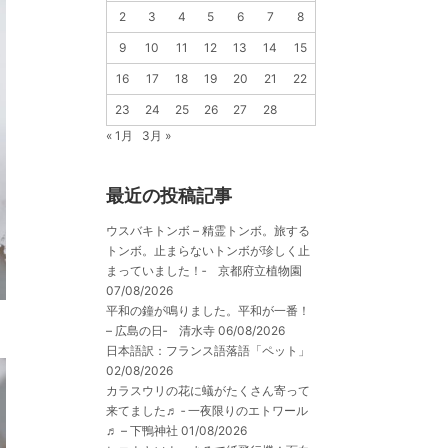
2
3
4
5
6
7
8
9
10
11
12
13
14
15
16
17
18
19
20
21
22
23
24
25
26
27
28
« 1月
3月 »
最近の投稿記事
ウスバキトンボ – 精霊トンボ。旅する
トンボ。止まらないトンボが珍しく止
まっていました！‐ 京都府立植物園
07/08/2026
平和の鐘が鳴りました。平和が一番！
– 広島の日‐ 清水寺
06/08/2026
日本語訳：フランス語落語「ペット」
02/08/2026
カラスウリの花に蟻がたくさん寄って
来てました♬ ‐ 一夜限りのエトワール
♬ – 下鴨神社
01/08/2026