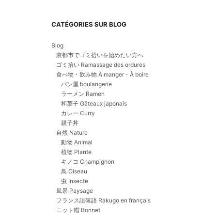
CATÉGORIES SUR BLOG
Blog
京都市でゴミ拾いを始めたい方へ
ゴミ拾い Ramassage des ordures
食べ物・飲み物 À manger・À boire
パン屋 boulangerie
ラーメン Ramen
和菓子 Gâteaux japonais
カレー Curry
親子丼
自然 Nature
動物 Animal
植物 Plante
キノコ Champignon
鳥 Oiseau
虫 Insecte
風景 Paysage
フランス語落語 Rakugo en français
ニット帽 Bonnet