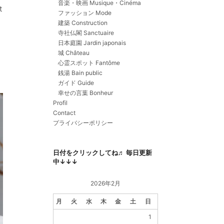
音楽・映画 Musique・Cinéma
t
ファッション Mode
建築 Construction
寺社仏閣 Sanctuaire
日本庭園 Jardin japonais
城 Château
心霊スポット Fantôme
銭湯 Bain public
ガイド Guide
幸せの言葉 Bonheur
Profil
Contact
プライバシーポリシー
日付をクリックしてね♬ 毎日更新
中↓↓↓
2026年2月
月
火
水
木
金
土
日
1