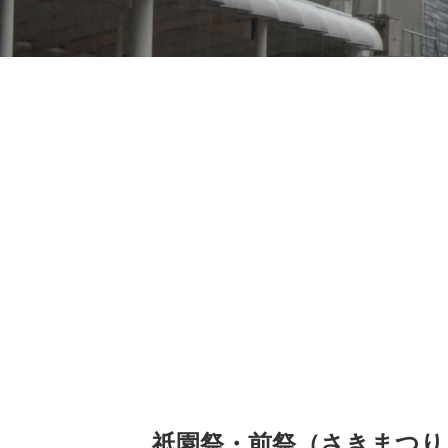
祇園祭・前祭（さきまつり