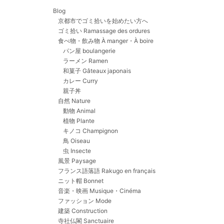
Blog
京都市でゴミ拾いを始めたい方へ
ゴミ拾い Ramassage des ordures
食べ物・飲み物 À manger・À boire
パン屋 boulangerie
ラーメン Ramen
和菓子 Gâteaux japonais
カレー Curry
親子丼
自然 Nature
動物 Animal
植物 Plante
キノコ Champignon
鳥 Oiseau
虫 Insecte
風景 Paysage
フランス語落語 Rakugo en français
ニット帽 Bonnet
音楽・映画 Musique・Cinéma
ファッション Mode
建築 Construction
寺社仏閣 Sanctuaire