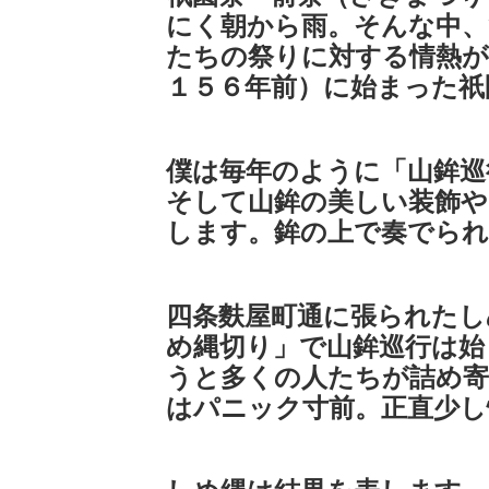
にく朝から雨。そんな中、
たちの祭りに対する情熱が
１５６年前）に始まった祇
僕は毎年のように「山鉾巡
そして山鉾の美しい装飾や
します。鉾の上で奏でられ
四条麩屋町通に張られたし
め縄切り」で山鉾巡行は始
うと多くの人たちが詰め
はパニック寸前。正直少し