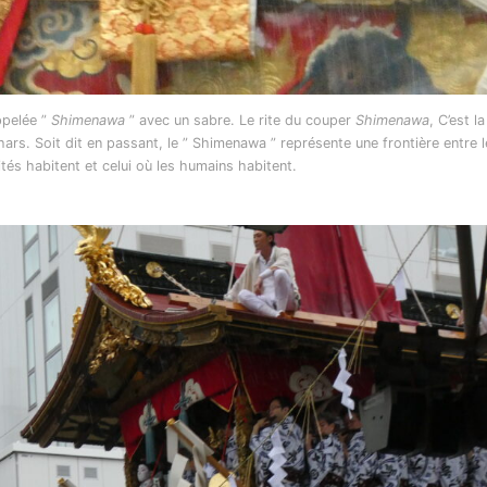
ppelée ”
Shimenawa
” avec un sabre. Le rite du couper
Shimenawa
, C’est la
s. Soit dit en passant, le ” Shimenawa ” représente une frontière entre l
tés habitent et celui où les humains habitent.