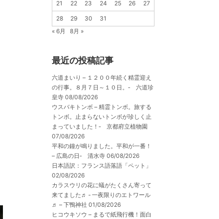
21
22
23
24
25
26
27
28
29
30
31
« 6月
8月 »
最近の投稿記事
六道まいり – １２００年続く精霊迎え
の行事。８月７日～１０日。‐ 六道珍
皇寺
08/08/2026
ウスバキトンボ – 精霊トンボ。旅する
トンボ。止まらないトンボが珍しく止
まっていました！‐ 京都府立植物園
07/08/2026
平和の鐘が鳴りました。平和が一番！
– 広島の日‐ 清水寺
06/08/2026
日本語訳：フランス語落語「ペット」
02/08/2026
カラスウリの花に蟻がたくさん寄って
来てました♬ ‐ 一夜限りのエトワール
♬ – 下鴨神社
01/08/2026
ヒコウキソウ – まるで紙飛行機！面白