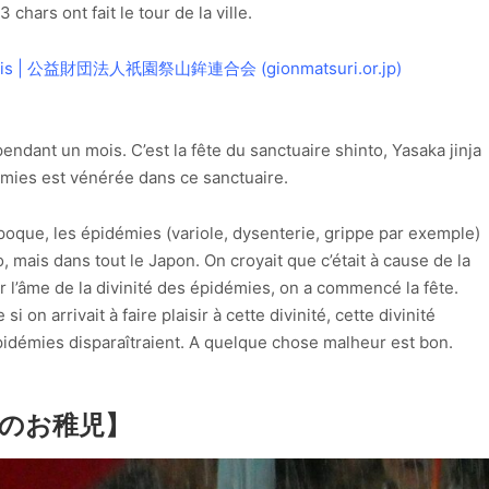
 chars ont fait le tour de la ville.
ais | 公益財団法人祇園祭山鉾連合会 (gionmatsuri.or.jp)
 pendant un mois. C’est la fête du sanctuaire shinto, Yasaka jinja
es est vénérée dans ce sanctuaire.
oque, les épidémies (variole, dysenterie, grippe par exemple)
mais dans tout le Japon. On croyait que c’était à cause de la
r l’âme de la divinité des épidémies, on a commencé la fête.
si on arrivait à faire plaisir à cette divinité, cette divinité
 épidémies disparaîtraient. A quelque chose malheur est bon.
のお稚児】