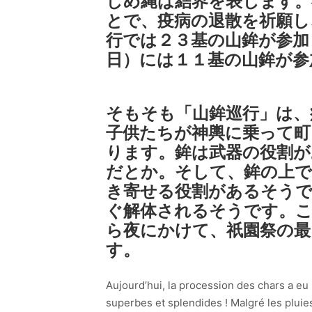
しめ縄は結界を表します。
とで、疫病の退散を祈願し
行では２３基の山鉾が参加
日）には１１基の山鉾が参
そもそも「山鉾巡行」は、
子供たちが神輿に乗って町
ります。鉾は武器の役割が
だとか。そして、鉾の上で
き寄せる役割があるそうで
ぐ解体されるそうです。
ら夜にかけて、祇園祭の最
す。
Aujourd’hui, la procession des chars a eu
superbes et splendides ! Malgré les pluies