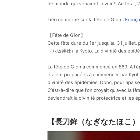
de monde qui venaient la voir !! Au total, 23
Lien concerné sur la fête de Gion :
Franç
【Fête de Gion】
Cette fête dure du 1er jusqu’au 31 juillet,
（八坂神社）à Kyoto. La divinité des épidémi
La fête de Gion a commencé en 869. A l’ép
étaient propagées à commencer par Kyoto, 
divinité des épidémies. Donc, pour apaise
C’ést-à-dire que l’on croyait qu’avec la fête 
deviendrait la divinité protectrice et les
【長刀鉾（なぎなたほこ）