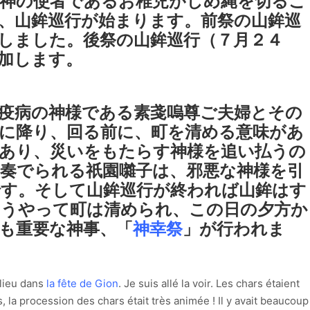
神の使者であるお稚児がしめ縄を切るこ
、山鉾巡行が始まります。前祭の山鉾巡
しました。後祭の山鉾巡行（７月２４
加します。
疫病の神様である素戔嗚尊ご夫婦とその
に降り、回る前に、町を清める意味があ
あり、災いをもたらす神様を追い払うの
奏でられる祇園囃子は、邪悪な神様を引
す。そして山鉾巡行が終われば山鉾はす
こうやって町は清められ、この日の夕方か
も重要な神事、「
神幸祭
」が行われま
 lieu dans
la fête de Gion
. Je suis allé la voir. Les chars étaient
, la procession des chars était très animée ! Il y avait beaucoup