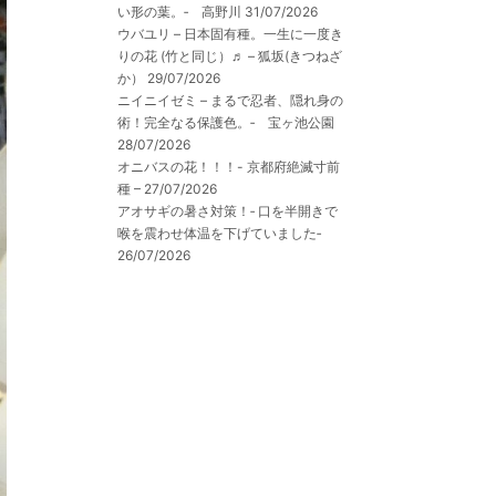
い形の葉。‐ 高野川
31/07/2026
ウバユリ – 日本固有種。一生に一度き
りの花 (竹と同じ）♬ – 狐坂(きつねざ
か）
29/07/2026
ニイニイゼミ – まるで忍者、隠れ身の
術！完全なる保護色。‐ 宝ヶ池公園
28/07/2026
オニバスの花！！！- 京都府絶滅寸前
種 –
27/07/2026
アオサギの暑さ対策！‐ 口を半開きで
喉を震わせ体温を下げていました‐
26/07/2026