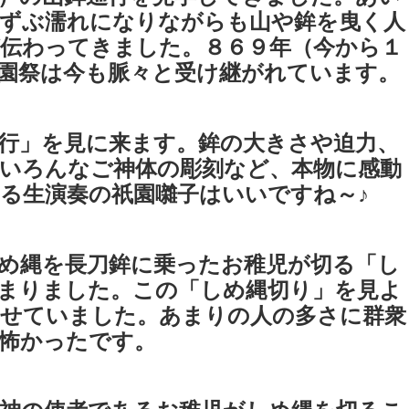
ずぶ濡れになりながらも山や鉾を曳く人
伝わってきました。８６９年（今から１
園祭は今も脈々と受け継がれています。
行」を見に来ます。鉾の大きさや迫力、
いろんなご神体の彫刻など、本物に感動
る生演奏の祇園囃子はいいですね～♪
め縄を長刀鉾に乗ったお稚児が切る「し
まりました。この「しめ縄切り」を見よ
寄せていました。あまりの人の多さに群衆
怖かったです。