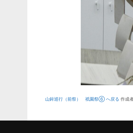
山鉾巡行（前祭） 祇園祭⑥ へ戻る
作成