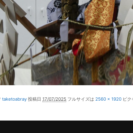
者
taketoabray
投稿日
17/07/2025
フルサイズは
2560 × 1920
ピク