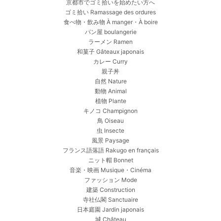
京都市でゴミ拾いを始めたい方へ
ゴミ拾い Ramassage des ordures
食べ物・飲み物 À manger・À boire
パン屋 boulangerie
ラーメン Ramen
和菓子 Gâteaux japonais
カレー Curry
親子丼
自然 Nature
動物 Animal
植物 Plante
キノコ Champignon
鳥 Oiseau
虫 Insecte
風景 Paysage
フランス語落語 Rakugo en français
ニット帽 Bonnet
音楽・映画 Musique・Cinéma
ファッション Mode
建築 Construction
寺社仏閣 Sanctuaire
日本庭園 Jardin japonais
城 Château