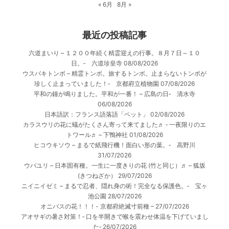
« 6月
8月 »
最近の投稿記事
六道まいり – １２００年続く精霊迎えの行事。８月７日～１０
日。‐ 六道珍皇寺
08/08/2026
ウスバキトンボ – 精霊トンボ。旅するトンボ。止まらないトンボが
珍しく止まっていました！‐ 京都府立植物園
07/08/2026
平和の鐘が鳴りました。平和が一番！ – 広島の日‐ 清水寺
06/08/2026
日本語訳：フランス語落語「ペット」
02/08/2026
カラスウリの花に蟻がたくさん寄って来てました♬ ‐ 一夜限りのエ
トワール♬ – 下鴨神社
01/08/2026
ヒコウキソウ – まるで紙飛行機！面白い形の葉。‐ 高野川
31/07/2026
ウバユリ – 日本固有種。一生に一度きりの花 (竹と同じ）♬ – 狐坂
(きつねざか）
29/07/2026
ニイニイゼミ – まるで忍者、隠れ身の術！完全なる保護色。‐ 宝ヶ
池公園
28/07/2026
オニバスの花！！！- 京都府絶滅寸前種 –
27/07/2026
アオサギの暑さ対策！‐ 口を半開きで喉を震わせ体温を下げていまし
た‐
26/07/2026