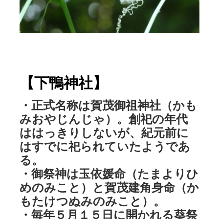
【下鴨神社】
・正式名称は賀茂御祖神社（かも
みおやじんじゃ）。創祀の年代
ははっきりしないが、紀元前に
はすでに祀られていたようであ
る。
・御祭神は玉依媛命（たまよりひ
めのみこと）と賀茂建角身命（か
もたけつぬみのみこと）。
・毎年５月１５日に開かれる葵祭