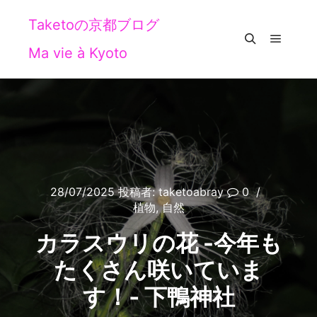
Taketoの京都ブログ
Ma vie à Kyoto
メイン
検索
28/07/2025
投稿者:
taketoabray
0
植物
,
自然
カラスウリの花 -今年も
たくさん咲いていま
す！‐ 下鴨神社