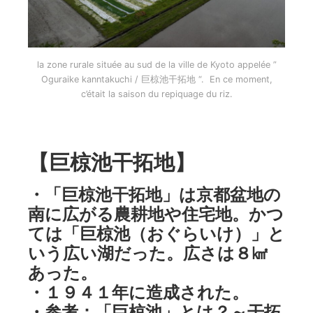
la zone rurale située au sud de la ville de Kyoto appelée ”
Oguraike kanntakuchi / 巨椋池干拓地 “. En ce moment,
c’était la saison du repiquage du riz.
【巨椋池干拓地】
・「巨椋池干拓地」は京都盆地の
南に広がる農耕地や住宅地。かつ
ては「巨椋池（おぐらいけ）」と
いう広い湖だった。広さは８㎢
あった。
・１９４１年に造成された。
・
参考：「巨椋池」とは？～干拓