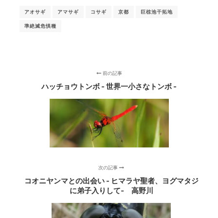
アオサギ
アマサギ
コサギ
京都
巨椋池干拓地
準絶滅危惧種
前の記事
ハッチョウトンボ - 世界一小さなトンボ -
次の記事
コオニヤンマとの出会い - ヒマラヤ聖者、ヨグマタジ
に弟子入りして‐ 高野川