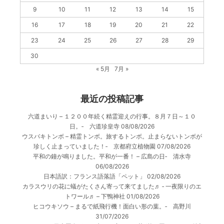
9
10
11
12
13
14
15
16
17
18
19
20
21
22
23
24
25
26
27
28
29
30
« 5月
7月 »
最近の投稿記事
六道まいり – １２００年続く精霊迎えの行事。８月７日～１０
日。‐ 六道珍皇寺
08/08/2026
ウスバキトンボ – 精霊トンボ。旅するトンボ。止まらないトンボが
珍しく止まっていました！‐ 京都府立植物園
07/08/2026
平和の鐘が鳴りました。平和が一番！ – 広島の日‐ 清水寺
06/08/2026
日本語訳：フランス語落語「ペット」
02/08/2026
カラスウリの花に蟻がたくさん寄って来てました♬ ‐ 一夜限りのエ
トワール♬ – 下鴨神社
01/08/2026
ヒコウキソウ – まるで紙飛行機！面白い形の葉。‐ 高野川
31/07/2026