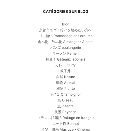
CATÉGORIES SUR BLOG
Blog
京都市でゴミ拾いを始めたい方へ
ゴミ拾い Ramassage des ordures
食べ物・飲み物 À manger・À boire
パン屋 boulangerie
ラーメン Ramen
和菓子 Gâteaux japonais
カレー Curry
親子丼
自然 Nature
動物 Animal
植物 Plante
キノコ Champignon
鳥 Oiseau
虫 Insecte
風景 Paysage
フランス語落語 Rakugo en français
ニット帽 Bonnet
音楽・映画 Musique・Cinéma