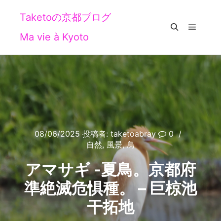
Taketoの京都ブログ
Ma vie à Kyoto
メイン
検索
08/06/2025
投稿者:
taketoabray
0
自然
,
風景
,
鳥
アマサギ -夏鳥。京都府
準絶滅危惧種。 – 巨椋池
干拓地