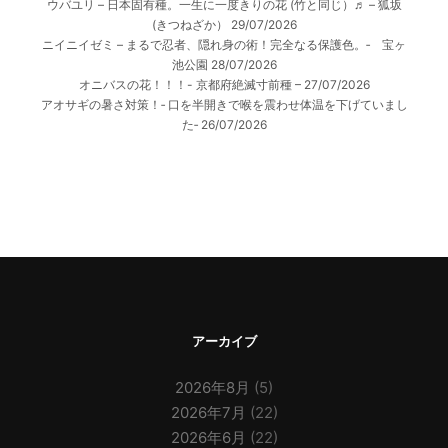
ウバユリ – 日本固有種。一生に一度きりの花 (竹と同じ）♬ – 狐坂
(きつねざか）
29/07/2026
ニイニイゼミ – まるで忍者、隠れ身の術！完全なる保護色。‐ 宝ヶ
池公園
28/07/2026
オニバスの花！！！- 京都府絶滅寸前種 –
27/07/2026
アオサギの暑さ対策！‐ 口を半開きで喉を震わせ体温を下げていまし
た‐
26/07/2026
アーカイブ
2026年8月
(5)
2026年7月
(22)
2026年6月
(22)