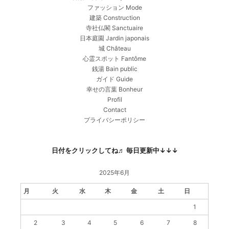
ファッション Mode
建築 Construction
寺社仏閣 Sanctuaire
日本庭園 Jardin japonais
城 Château
心霊スポット Fantôme
銭湯 Bain public
ガイド Guide
幸せの言葉 Bonheur
Profil
Contact
プライバシーポリシー
日付をクリックしてね♬ 毎日更新中↓↓↓
2025年6月
月
火
水
木
金
土
日
1
2
3
4
5
6
7
8