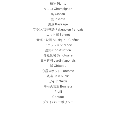
植物 Plante
キノコ Champignon
鳥 Oiseau
虫 Insecte
風景 Paysage
フランス語落語 Rakugo en français
ニット帽 Bonnet
音楽・映画 Musique・Cinéma
ファッション Mode
建築 Construction
寺社仏閣 Sanctuaire
日本庭園 Jardin japonais
城 Château
心霊スポット Fantôme
銭湯 Bain public
ガイド Guide
幸せの言葉 Bonheur
Profil
Contact
プライバシーポリシー