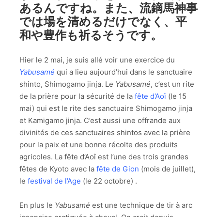
あるんですね。また、流鏑馬神事
では場を清めるだけでなく、平
和や豊作も祈るそうです。
Hier le 2 mai, je suis allé voir une exercice du
Yabusamé
qui a lieu aujourd’hui dans le sanctuaire
shinto, Shimogamo jinja. Le
Yabusamé
, c’est un rite
de la prière pour la sécurité de la
fête d’Aoï
(le 15
mai) qui est le rite des sanctuaire Shimogamo jinja
et Kamigamo jinja. C’est aussi une offrande aux
divinités de ces sanctuaires shintos avec la prière
pour la paix et une bonne récolte des produits
agricoles. La fête d’Aoî est l’une des trois grandes
fêtes de Kyoto avec la
fête de Gion
(mois de juillet),
le
festival de l’Age
(le 22 octobre) .
En plus le
Yabusamé
est une technique de tir à arc