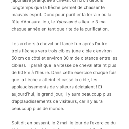
japonaise pratiquée à cheval. On croit depuis
longtemps que la flèche permet de chasser le
mauvais esprit. Donc pour purifier la terrain où la
fête d’Aoï aura lieu, le
Yabusamé
a lieu le 3 mai
chaque année en tant que rite de la purification.
Les archers à cheval ont lancé l’un après l’autre,
trois flèches vers trois cibles (une cible d’environ
50 cm de côté et environ 80 m de distance entre les
cibles). Il paraît que la vitesse de cheval atteint plus
de 60 km à l’heure. Dans cette exercice chaque fois
que la flèche a atteint et cassé la cible, les
applaudissements de visiteurs éclataient ! Et
aujourd’hui, le grand jour, il y aura beaucoup plus
d’applaudissements de visiteurs, car il y aura
beaucoup plus de monde.
Soit dit en passant, le 2 mai, le jour de l’exercice du