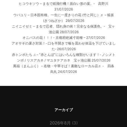
ヒコウキソウ – まるで紙飛行機！面白い形の葉。‐ 高野川
31/07/2026
ウバユリ – 日本固有種。一生に一度きりの花 (竹と同じ）♬ – 狐坂
(きつねざか）
29/07/2026
ニイニイゼミ – まるで忍者、隠れ身の術！完全なる保護色。‐ 宝ヶ
池公園
28/07/2026
オニバスの花！！！- 京都府絶滅寸前種 –
27/07/2026
アオサギの暑さ対策！‐ 口を半開きで喉を震わせ体温を下げていまし
た‐
26/07/2026
赤トンボたち ♫ – “赤とんぼ”にはいろんな種類がいます！‐ ノシメト
ンボ / リスアカネ / マユタテアカネ 宝ヶ池公園
25/07/2026
萬福（まんぷく） – 名物・中華そば！素敵なローカル店♬ - 四条
烏丸
24/07/2026
アーカイブ
2026年8月
(3)