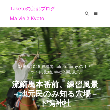
Taketoの京都ブログ
Ma vie à Kyoto
メイン
検索
03/05/2025
投稿者:
taketoabray
1
ガイド
,
動物
,
寺社仏閣
,
風景
流鏑馬本番前、練習風景
– 地元民のみ知る穴場 –
下鴨神社