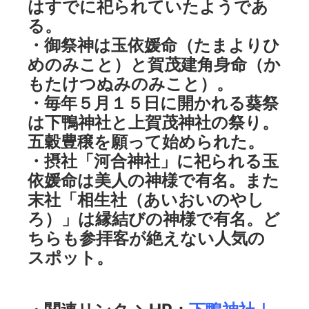
はすでに祀られていたようであ
る。
・御祭神は玉依媛命（たまよりひ
めのみこと）と賀茂建角身命（か
もたけつぬみのみこと）。
・毎年５月１５日に開かれる葵祭
は下鴨神社と上賀茂神社の祭り。
五穀豊穣を願って始められた。
・摂社「河合神社」に祀られる玉
依媛命は美人の神様で有名。また
末社「相生社（あいおいのやし
ろ）」は縁結びの神様で有名。ど
ちらも参拝客が絶えない人気の
スポット。