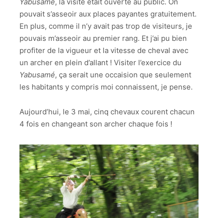
Yabusamé
, la visite était ouverte au public. On
pouvait s’asseoir aux places payantes gratuitement.
En plus, comme il n’y avait pas trop de visiteurs, je
pouvais m’asseoir au premier rang. Et j’ai pu bien
profiter de la vigueur et la vitesse de cheval avec
un archer en plein d’allant ! Visiter l’exercice du
Yabusamé
, ça serait une occaision que seulement
les habitants y compris moi connaissent, je pense.
Aujourd’hui, le 3 mai, cinq chevaux courent chacun
4 fois en changeant son archer chaque fois !