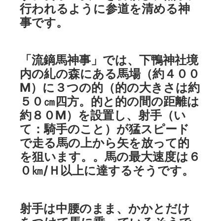
行われるように参道を清める神
事です。
「流鏑馬神事」では、下鴨神社境
内の糺の森にある馬場（約４００
Ⅿ）に３つの的（的の大きさは約
５０㎝四方。的と的の間の距離は
約８０Ⅿ）を設置し、射手（い
て：騎手のこと）が猛スピード
で走る馬の上から矢を放って的
を狙います。。馬の最大速度は６
０㎞/Ｈ以上に達するそうです。
射手は中腰のまま、かかとだけ