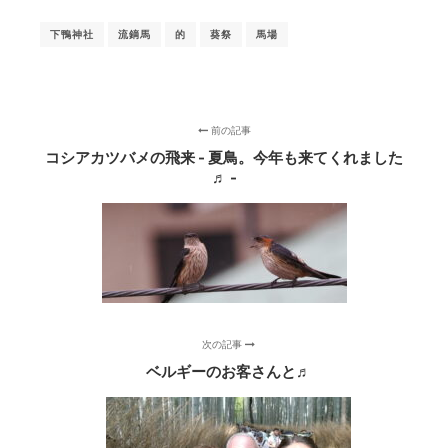
下鴨神社
流鏑馬
的
葵祭
馬場
前の記事
コシアカツバメの飛来 - 夏鳥。今年も来てくれました
♬ -
次の記事
ベルギーのお客さんと♬