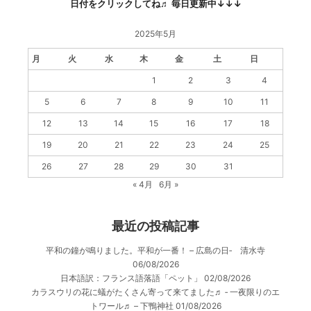
日付をクリックしてね♬ 毎日更新中↓↓↓
2025年5月
月
火
水
木
金
土
日
1
2
3
4
5
6
7
8
9
10
11
12
13
14
15
16
17
18
19
20
21
22
23
24
25
26
27
28
29
30
31
« 4月
6月 »
最近の投稿記事
平和の鐘が鳴りました。平和が一番！ – 広島の日‐ 清水寺
06/08/2026
日本語訳：フランス語落語「ペット」
02/08/2026
カラスウリの花に蟻がたくさん寄って来てました♬ ‐ 一夜限りのエ
トワール♬ – 下鴨神社
01/08/2026