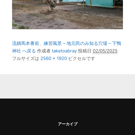
流鏑馬本番前、練習風景 – 地元民のみ知る穴場 – 下鴨
神社 へ戻る
作成者
taketoabray
投稿日
02/05/2025
フルサイズは
2560 × 1920
ピクセルです
アーカイブ