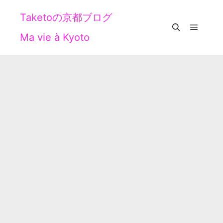
Taketoの京都ブログ
Ma vie à Kyoto
メイン
検索