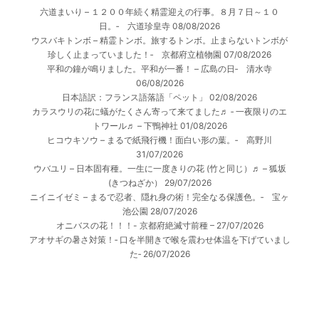
六道まいり – １２００年続く精霊迎えの行事。８月７日～１０
日。‐ 六道珍皇寺
08/08/2026
ウスバキトンボ – 精霊トンボ。旅するトンボ。止まらないトンボが
珍しく止まっていました！‐ 京都府立植物園
07/08/2026
平和の鐘が鳴りました。平和が一番！ – 広島の日‐ 清水寺
06/08/2026
日本語訳：フランス語落語「ペット」
02/08/2026
カラスウリの花に蟻がたくさん寄って来てました♬ ‐ 一夜限りのエ
トワール♬ – 下鴨神社
01/08/2026
ヒコウキソウ – まるで紙飛行機！面白い形の葉。‐ 高野川
31/07/2026
ウバユリ – 日本固有種。一生に一度きりの花 (竹と同じ）♬ – 狐坂
(きつねざか）
29/07/2026
ニイニイゼミ – まるで忍者、隠れ身の術！完全なる保護色。‐ 宝ヶ
池公園
28/07/2026
オニバスの花！！！- 京都府絶滅寸前種 –
27/07/2026
アオサギの暑さ対策！‐ 口を半開きで喉を震わせ体温を下げていまし
た‐
26/07/2026