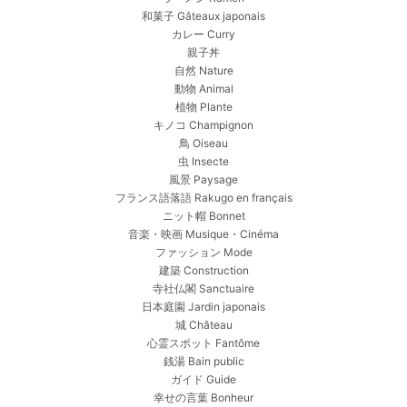
和菓子 Gâteaux japonais
カレー Curry
親子丼
自然 Nature
動物 Animal
植物 Plante
キノコ Champignon
鳥 Oiseau
虫 Insecte
風景 Paysage
フランス語落語 Rakugo en français
ニット帽 Bonnet
音楽・映画 Musique・Cinéma
ファッション Mode
建築 Construction
寺社仏閣 Sanctuaire
日本庭園 Jardin japonais
城 Château
心霊スポット Fantôme
銭湯 Bain public
ガイド Guide
幸せの言葉 Bonheur