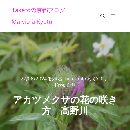
Taketoの京都ブログ
Ma vie à Kyoto
メイン
検索
27/06/2024
投稿者:
taketoabray
0
植物
,
自然
アカツメクサの花の咲き
方 高野川