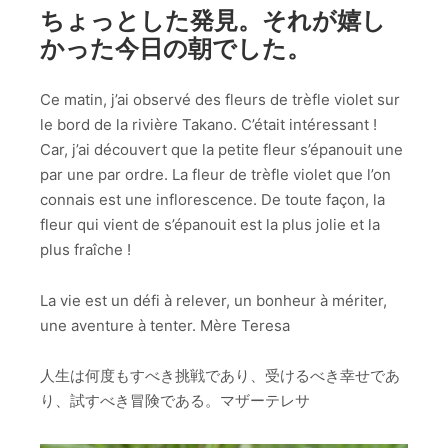
ちょっとした発見。それが嬉し
かった今日の朝でした。
Ce matin, j’ai observé des fleurs de trèfle violet sur
le bord de la rivière Takano. C’était intéressant !
Car, j’ai découvert que la petite fleur s’épanouit une
par une par ordre. La fleur de trèfle violet que l’on
connais est une inflorescence. De toute façon, la
fleur qui vient de s’épanouit est la plus jolie et la
plus fraîche !
La vie est un défi à relever, un bonheur à mériter,
une aventure à tenter. Mère Teresa
人生は何度もすべき挑戦であり、受けるべき幸せであ
り、試すべき冒険である。マザーテレサ