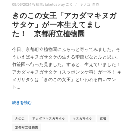
09/06/2024
投稿者:
taketoabray
0
キノコ
,
自然
きのこの女王「アカダマキヌガ
サタケ」が一本生えてまし
た！ 京都府立植物園
今日、京都府立植物園にふらっと寄ってみました。そ
ういえばキヌガサタケの生える季節だなとふと思い、
竹笹園へ行った見ました。すると、生えていました！
アカダマキヌガサタケ（スッポンタケ科）が一本！ キ
ヌガサタケは「きのこの女王」といわれる白いマン
ト…
続きを読む
きのこ
アカダマキヌガサタケ
キヌガサタケ
京都
京都府立植物園