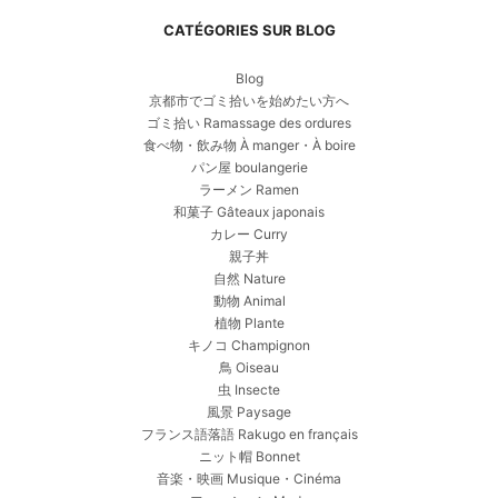
CATÉGORIES SUR BLOG
Blog
京都市でゴミ拾いを始めたい方へ
ゴミ拾い Ramassage des ordures
食べ物・飲み物 À manger・À boire
パン屋 boulangerie
ラーメン Ramen
和菓子 Gâteaux japonais
カレー Curry
親子丼
自然 Nature
動物 Animal
植物 Plante
キノコ Champignon
鳥 Oiseau
虫 Insecte
風景 Paysage
フランス語落語 Rakugo en français
ニット帽 Bonnet
音楽・映画 Musique・Cinéma