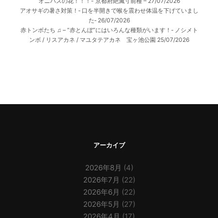
オニバスの花！！！- 京都府絶滅寸前種 –
27/07/2026
アオサギの暑さ対策！‐ 口を半開きで喉を震わせ体温を下げていまし
た‐
26/07/2026
赤トンボたち ♫ – “赤とんぼ”にはいろんな種類がいます！‐ ノシメト
ンボ / リスアカネ / マユタテアカネ 宝ヶ池公園
25/07/2026
アーカイブ
2026年8月
(4)
2026年7月
(22)
2026年6月
(22)
2026年5月
(27)
2026年4月
(17)