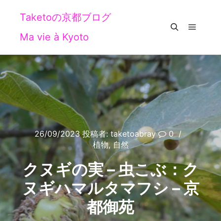
Taketoの京都ブログ
Ma vie à Kyoto
メイン
検索
26/09/2023
投稿者:
taketoabray
0
植物
,
自然
クヌギの実 – 虫こぶ：ク
ヌギハマルタマフシ – 京
都御苑