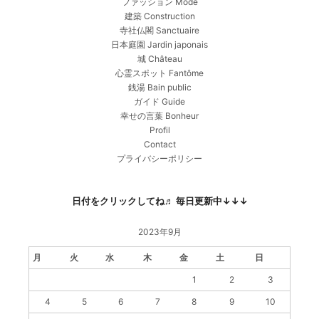
ファッション Mode
建築 Construction
寺社仏閣 Sanctuaire
日本庭園 Jardin japonais
城 Château
心霊スポット Fantôme
銭湯 Bain public
ガイド Guide
幸せの言葉 Bonheur
Profil
Contact
プライバシーポリシー
日付をクリックしてね♬ 毎日更新中↓↓↓
2023年9月
月
火
水
木
金
土
日
1
2
3
4
5
6
7
8
9
10