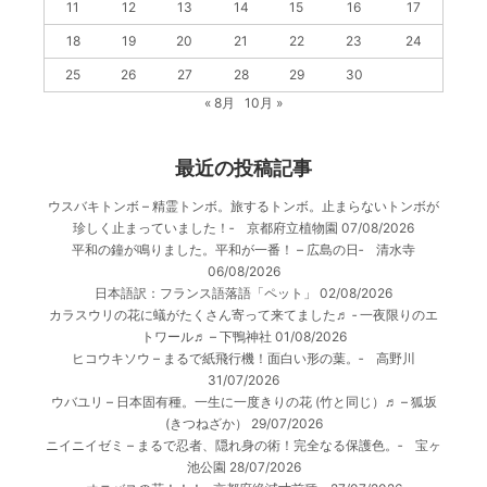
11
12
13
14
15
16
17
18
19
20
21
22
23
24
25
26
27
28
29
30
« 8月
10月 »
最近の投稿記事
ウスバキトンボ – 精霊トンボ。旅するトンボ。止まらないトンボが
珍しく止まっていました！‐ 京都府立植物園
07/08/2026
平和の鐘が鳴りました。平和が一番！ – 広島の日‐ 清水寺
06/08/2026
日本語訳：フランス語落語「ペット」
02/08/2026
カラスウリの花に蟻がたくさん寄って来てました♬ ‐ 一夜限りのエ
トワール♬ – 下鴨神社
01/08/2026
ヒコウキソウ – まるで紙飛行機！面白い形の葉。‐ 高野川
31/07/2026
ウバユリ – 日本固有種。一生に一度きりの花 (竹と同じ）♬ – 狐坂
(きつねざか）
29/07/2026
ニイニイゼミ – まるで忍者、隠れ身の術！完全なる保護色。‐ 宝ヶ
池公園
28/07/2026