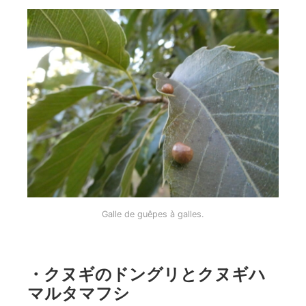
Galle de guêpes à galles.
・クヌギのドングリとクヌギハ
マルタマフシ