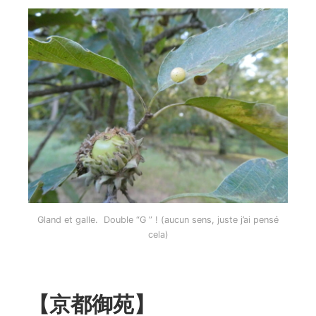
Gland et galle. Double “G ” ! (aucun sens, juste j’ai pensé
cela)
【京都御苑】