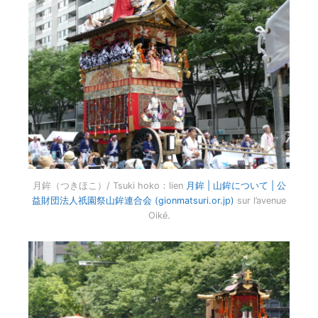
月鉾（つきほこ）/ Tsuki hoko：lien
月鉾 | 山鉾について | 公
益財団法人祇園祭山鉾連合会 (gionmatsuri.or.jp)
sur l’avenue
Oiké.