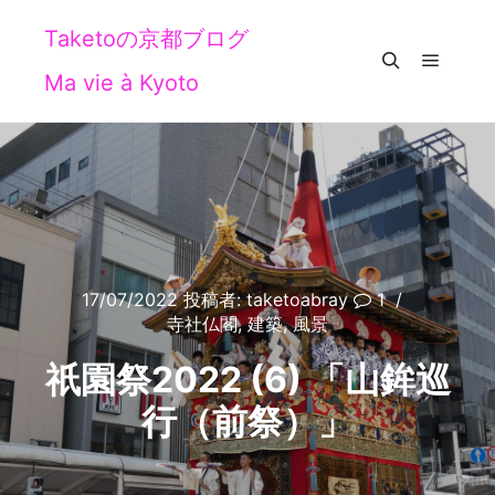
Taketoの京都ブログ
Ma vie à Kyoto
メイン
検索
17/07/2022
投稿者:
taketoabray
1
寺社仏閣
,
建築
,
風景
祇園祭2022 (6) 「山鉾巡
行（前祭）」