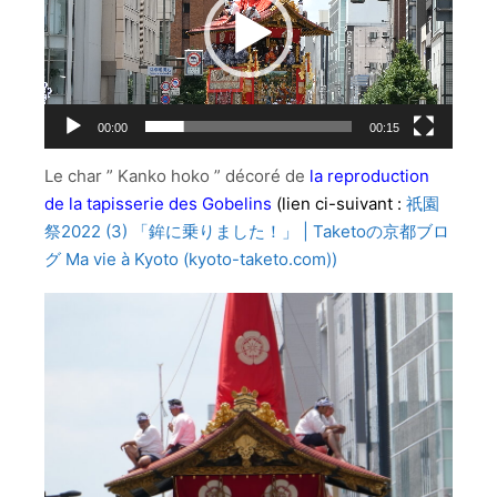
レ
ー
ヤ
ー
00:00
00:15
Le char ” Kanko hoko ” décoré de
la reproduction
de la tapisserie des Gobelins
(lien ci-suivant :
祇園
祭2022 (3) 「鉾に乗りました！」 | Taketoの京都ブロ
グ Ma vie à Kyoto (kyoto-taketo.com))