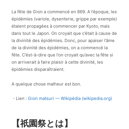
La fête de Gion a commencé en 869. A l’époque, les
épidémies (variole, dysenterie, grippe par exemple)
étaient propagées à commencer par Kyoto, mais
dans tout le Japon. On croyait que c’était à cause de
la divinité des épidémies. Donc, pour apaiser l’âme
de la divinité des épidémies, on a commencé la
fête. C’ést-à-dire que l’on croyait qu’avec la fête si
on arriverait à faire plaisir à cette divinité, les
épidémies disparaîtraient.
A quelque chose malheur est bon.
・Lien :
Gion matsuri — Wikipédia (wikipedia.org)
【祇園祭とは】