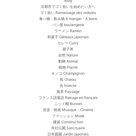
Blog
京都市でゴミ拾いを始めたい方へ
ゴミ拾い Ramassage des ordures
食べ物・飲み物 À manger・À boire
パン屋 boulangerie
ラーメン Ramen
和菓子 Gâteaux japonais
カレー Curry
親子丼
自然 Nature
動物 Animal
植物 Plante
キノコ Champignon
鳥 Oiseau
虫 Insecte
風景 Paysage
フランス語落語 Rakugo en français
ニット帽 Bonnet
音楽・映画 Musique・Cinéma
ファッション Mode
建築 Construction
寺社仏閣 Sanctuaire
日本庭園 Jardin japonais