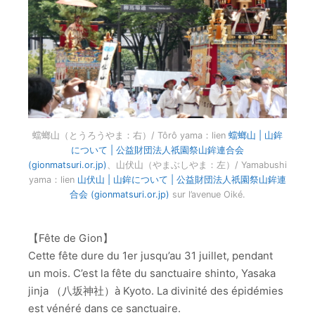
蟷螂山（とうろうやま：右）/ Tôrô yama：lien
蟷螂山 | 山鉾
について | 公益財団法人祇園祭山鉾連合会
(gionmatsuri.or.jp)
、山伏山（やまぶしやま：左）/ Yamabushi
yama：lien
山伏山 | 山鉾について | 公益財団法人祇園祭山鉾連
合会 (gionmatsuri.or.jp)
sur l’avenue Oiké.
【Fête de Gion】
Cette fête dure du 1er jusqu’au 31 juillet, pendant
un mois. C’est la fête du sanctuaire shinto, Yasaka
jinja （八坂神社）à Kyoto. La divinité des épidémies
est vénéré dans ce sanctuaire.