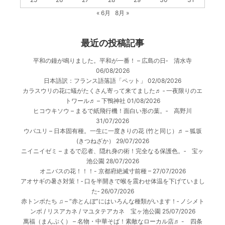
« 6月
8月 »
最近の投稿記事
平和の鐘が鳴りました。平和が一番！ – 広島の日‐ 清水寺
06/08/2026
日本語訳：フランス語落語「ペット」
02/08/2026
カラスウリの花に蟻がたくさん寄って来てました♬ ‐ 一夜限りのエ
トワール♬ – 下鴨神社
01/08/2026
ヒコウキソウ – まるで紙飛行機！面白い形の葉。‐ 高野川
31/07/2026
ウバユリ – 日本固有種。一生に一度きりの花 (竹と同じ）♬ – 狐坂
(きつねざか）
29/07/2026
ニイニイゼミ – まるで忍者、隠れ身の術！完全なる保護色。‐ 宝ヶ
池公園
28/07/2026
オニバスの花！！！- 京都府絶滅寸前種 –
27/07/2026
アオサギの暑さ対策！‐ 口を半開きで喉を震わせ体温を下げていまし
た‐
26/07/2026
赤トンボたち ♫ – “赤とんぼ”にはいろんな種類がいます！‐ ノシメト
ンボ / リスアカネ / マユタテアカネ 宝ヶ池公園
25/07/2026
萬福（まんぷく） – 名物・中華そば！素敵なローカル店♬ - 四条