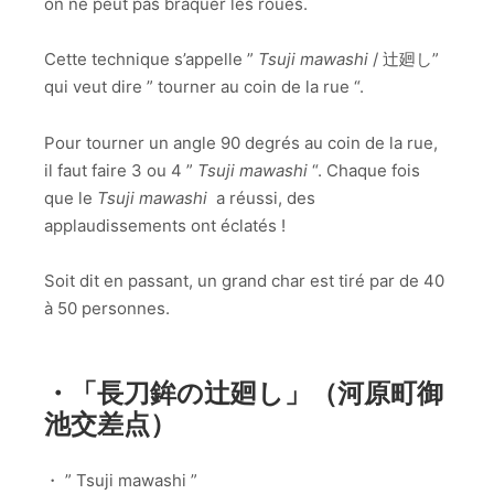
on ne peut pas braquer les roues.
Cette technique s’appelle ”
Tsuji mawashi
/ 辻廻し”
qui veut dire ” tourner au coin de la rue “.
Pour tourner un angle 90 degrés au coin de la rue,
il faut faire 3 ou 4 ”
Tsuji mawashi
“. Chaque fois
que le
Tsuji mawashi
a réussi, des
applaudissements ont éclatés !
Soit dit en passant, un grand char est tiré par de 40
à 50 personnes.
・「長刀鉾の辻廻し」（河原町御
池交差点）
・ ” Tsuji mawashi ”