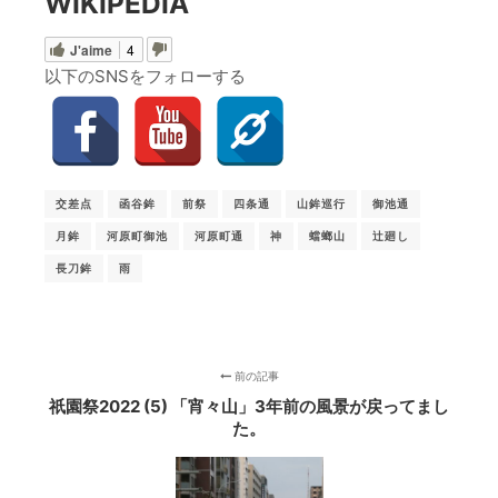
WIKIPEDIA
J'aime
4
以下のSNSをフォローする
交差点
函谷鉾
前祭
四条通
山鉾巡行
御池通
月鉾
河原町御池
河原町通
神
蟷螂山
辻廻し
長刀鉾
雨
前の記事
祇園祭2022 (5) 「宵々山」3年前の風景が戻ってまし
た。