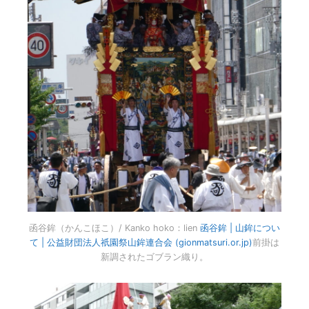
函谷鉾（かんこほこ）/ Kanko hoko：lien
函谷鉾 | 山鉾につい
て | 公益財団法人祇園祭山鉾連合会 (gionmatsuri.or.jp)
前掛は
新調されたゴブラン織り。