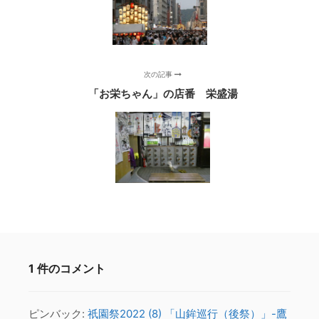
次の記事
「お栄ちゃん」の店番 栄盛湯
1 件のコメント
ピンバック:
祇園祭2022 (8) 「山鉾巡行（後祭）」-鷹