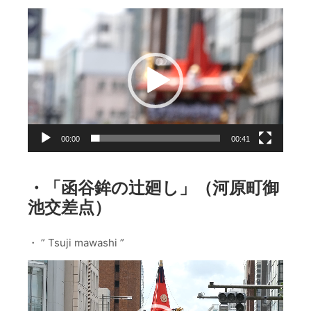
動
画
プ
レ
ー
ヤ
ー
00:00
00:41
・「函谷鉾の辻廻し」（河原町御
池交差点）
・ ” Tsuji mawashi ”
動
画
プ