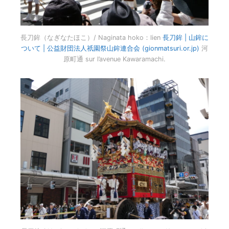
長刀鉾（なぎなたほこ）/ Naginata hoko：lien
長刀鉾 | 山鉾に
ついて | 公益財団法人祇園祭山鉾連合会 (gionmatsuri.or.jp)
河
原町通 sur l’avenue Kawaramachi.