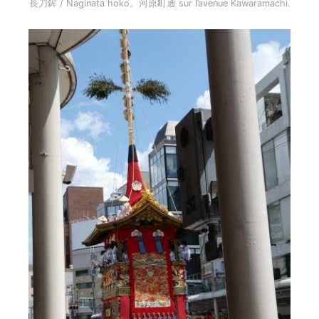
長刀鉾 / Naginata hoko。河原町通 sur l’avenue Kawaramachi.