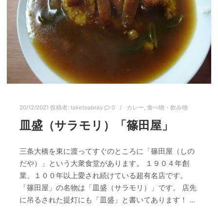
20/12/2021
投稿者:
taketoabray
0
カレー
,
食べ物・飲み物
皿盛（サラモリ）「篠田屋」
三条大橋を東に渡ってすぐのところに「篠田屋（しの
だや）」という大衆食堂があります。 １９０４年創
業、１００年以上愛され続けている超有名店です。
「篠田屋」の名物は「皿盛（サラモリ）」です。 店先
に吊るされた提灯にも「皿盛」と書いてあります！ …