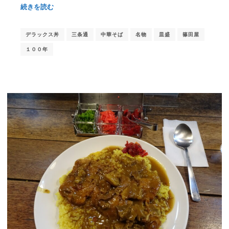
続きを読む
デラックス丼
三条通
中華そば
名物
皿盛
篠田屋
１００年