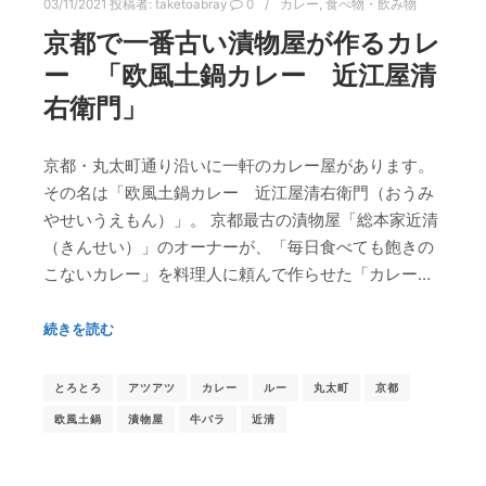
03/11/2021
投稿者:
taketoabray
0
カレー
,
食べ物・飲み物
京都で一番古い漬物屋が作るカレ
ー 「欧風土鍋カレー 近江屋清
右衛門」
京都・丸太町通り沿いに一軒のカレー屋があります。
その名は「欧風土鍋カレー 近江屋清右衛門（おうみ
やせいうえもん）」。 京都最古の漬物屋「総本家近清
（きんせい）」のオーナーが、「毎日食べても飽きの
こないカレー」を料理人に頼んで作らせた「カレー…
続きを読む
とろとろ
アツアツ
カレー
ルー
丸太町
京都
欧風土鍋
漬物屋
牛バラ
近清