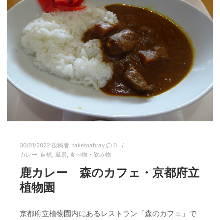
30/01/2022
投稿者:
taketoabray
0
カレー
,
自然
,
風景
,
食べ物・飲み物
鹿カレー 森のカフェ・京都府立
植物園
京都府立植物園内にあるレストラン「森のカフェ」で