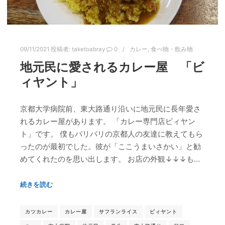
09/11/2021
投稿者:
taketoabray
0
カレー
,
食べ物・飲み物
地元民に愛されるカレー屋 「ビ
ィヤント」
京都大学病院前、東大路通り沿いに地元民に長年愛さ
れるカレー屋があります。 「カレー専門店ビィヤン
ト」です。 僕もバリバリの京都人の友達に教えてもら
ったのが最初でした。彼が「ここうまいさかい」と勧
めてくれたのを思い出します。 お店の外観↓↓↓も…
続きを読む
カツカレー
カレー屋
サフランライス
ビィヤント