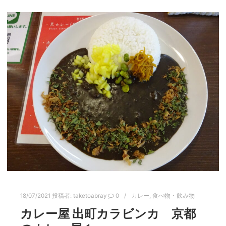
18/07/2021
投稿者:
taketoabray
0
カレー
,
食べ物・飲み物
カレー屋 出町カラビンカ 京都