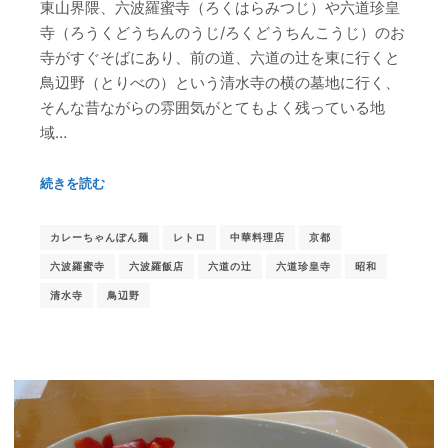
東山界隈、六波羅蜜寺（ろくはらみつじ）や六道珍皇
寺（ろうくどうちんのうじ/ろくどうちんこうじ）のお
寺がすぐそばにあり、前の道、六道の辻を東に行くと
鳥辺野（とりべの）という清水寺の横の墓地に行く、
そんな昔ながらの雰囲気がとてもよく残っている地
域…
続きを読む
カレーちゃんぽん麺
レトロ
中華料理店
京都
六波羅蜜寺
六波羅飯店
六道の辻
六道珍皇寺
昭和
清水寺
鳥辺野