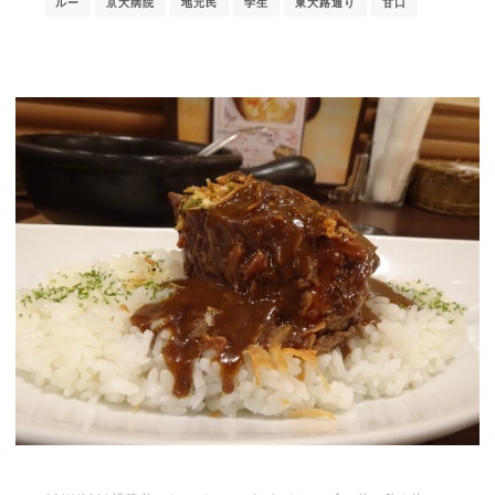
ルー
京大病院
地元民
学生
東大路通り
甘口