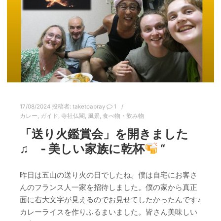
17/08/2024
投稿者:
taketoabray
1
カレー
,
ガイド
,
寺社仏閣
,
風景
,
食べ物・飲み物
「送り火鑑賞会」を開きました
♫ ‐ 美しい家族に乾杯
“
昨日は五山の送り火の日でしたね。僕は自宅にお客さ
んのフランス人一家を招待しました。僕の家から真正
面に右大文字が見えるのでお見せてしたかったんです♪
カレーライスを作りふるまいました。皆さん美味しい