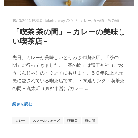
18/10/2023
投稿者:
taketoabray
0
カレー
,
食べ物・飲み物
「喫茶 茶の間」 – カレーの美味し
い喫茶店 –
先日、カレーが美味しいとうわさの喫茶店、「茶の
間」に行ってきました。「茶の間」は護王神社（ごお
うじんじゃ）のすぐ近くにあります。５０年以上地元
民に愛されている喫茶店です。 ・関連リンク：喫茶茶
の間 – 丸太町（京都市営）/カレー …
続きを読む
カレー
スクールウォーズ
喫茶店
茶の間