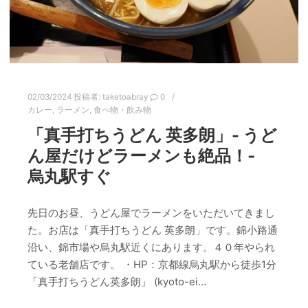
02/03/2024
投稿者:
taketoabray
0
カレー
,
ラーメン
,
食べ物・飲み物
「真手打ちうどん 英多朗」- うど
ん屋だけどラーメンも絶品！‐
烏丸駅すぐ
先日のお昼、うどん屋でラーメンをいただいてきまし
た。お店は「真手打ちうどん 英多朗」です。錦小路通
沿い、錦市場や烏丸駅近くにあります。４０年やられ
ている老舗店です。 ・HP：京都線烏丸駅から徒歩1分
「真手打ちうどん英多朗」 (kyoto-ei…