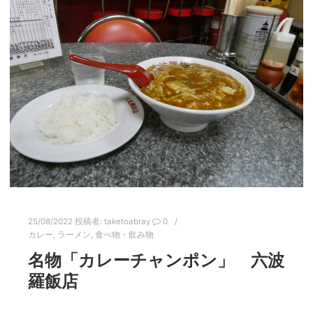
25/08/2022
投稿者:
taketoabray
0
カレー
,
ラーメン
,
食べ物・飲み物
名物「カレーチャンポン」 六波
羅飯店