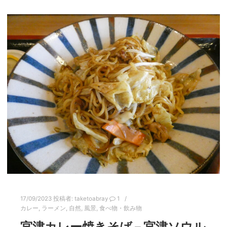
17/09/2023
投稿者:
taketoabray
1
カレー
,
ラーメン
,
自然
,
風景
,
食べ物・飲み物
宮津カレー焼きそば – 宮津ソウル