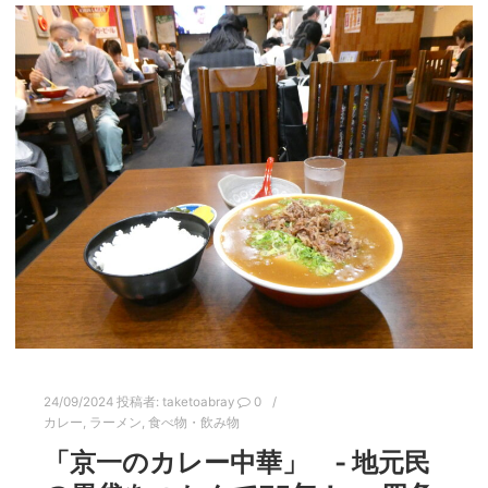
24/09/2024
投稿者:
taketoabray
0
カレー
,
ラーメン
,
食べ物・飲み物
「京一のカレー中華」 ‐ 地元民