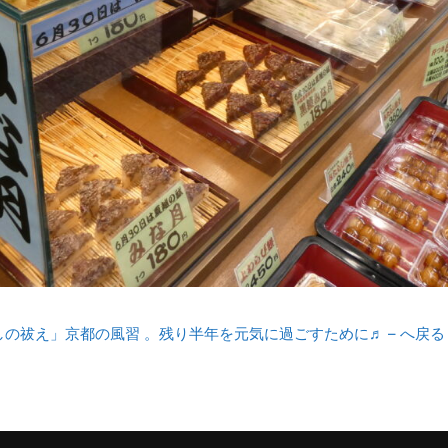
しの祓え」京都の風習 。残り半年を元気に過ごすために♬ – へ戻る