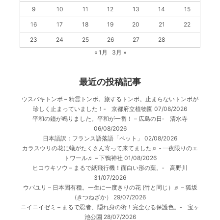
9
10
11
12
13
14
15
16
17
18
19
20
21
22
23
24
25
26
27
28
« 1月
3月 »
最近の投稿記事
ウスバキトンボ – 精霊トンボ。旅するトンボ。止まらないトンボが
珍しく止まっていました！‐ 京都府立植物園
07/08/2026
平和の鐘が鳴りました。平和が一番！ – 広島の日‐ 清水寺
06/08/2026
日本語訳：フランス語落語「ペット」
02/08/2026
カラスウリの花に蟻がたくさん寄って来てました♬ ‐ 一夜限りのエ
トワール♬ – 下鴨神社
01/08/2026
ヒコウキソウ – まるで紙飛行機！面白い形の葉。‐ 高野川
31/07/2026
ウバユリ – 日本固有種。一生に一度きりの花 (竹と同じ）♬ – 狐坂
(きつねざか）
29/07/2026
ニイニイゼミ – まるで忍者、隠れ身の術！完全なる保護色。‐ 宝ヶ
池公園
28/07/2026