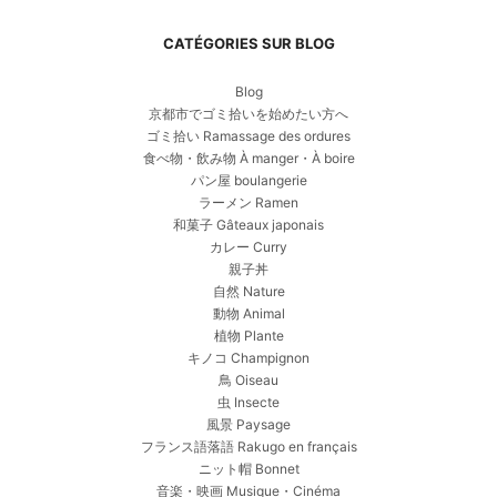
CATÉGORIES SUR BLOG
Blog
京都市でゴミ拾いを始めたい方へ
ゴミ拾い Ramassage des ordures
食べ物・飲み物 À manger・À boire
パン屋 boulangerie
ラーメン Ramen
和菓子 Gâteaux japonais
カレー Curry
親子丼
自然 Nature
動物 Animal
植物 Plante
キノコ Champignon
鳥 Oiseau
虫 Insecte
風景 Paysage
フランス語落語 Rakugo en français
ニット帽 Bonnet
音楽・映画 Musique・Cinéma