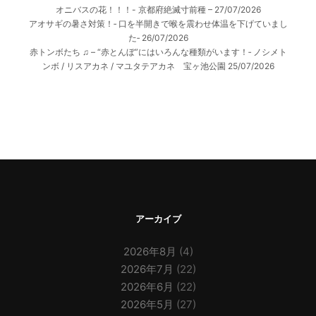
オニバスの花！！！- 京都府絶滅寸前種 –
27/07/2026
アオサギの暑さ対策！‐ 口を半開きで喉を震わせ体温を下げていまし
た‐
26/07/2026
赤トンボたち ♫ – “赤とんぼ”にはいろんな種類がいます！‐ ノシメト
ンボ / リスアカネ / マユタテアカネ 宝ヶ池公園
25/07/2026
アーカイブ
2026年8月
(4)
2026年7月
(22)
2026年6月
(22)
2026年5月
(27)