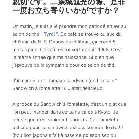
親切です。二条城観光の際、是非
一度お立ち寄りいかがですか？
Un matin, je suis allé prendre mon petit déjenuer au
salon de thé ”
Tyrol
“. Ce café se trouve au sud du
château de Nijô. Depuis ce château, ça prend 5
mins à pied. Ce café est ouvert depuis 1968. C’est
la même année que ma naissance. Si bien que
j’éprouve de la sympathie pour ce salon de thé.
J’ai mangé un ” Tamago sandwich (en francais ”
Sandwich à l’omelette “). C’était délicieux !
A propos du Sandwich à l’omelette, c’est un plat que
l’on peut manger dans certains cafés à Kyoto. Je
pense que c’est vraiment japonais. Car l’omelette
utilisée pour ce sandwich est assisonnée de
dashi
(bouillon japonais fait à base de poisson sec ou