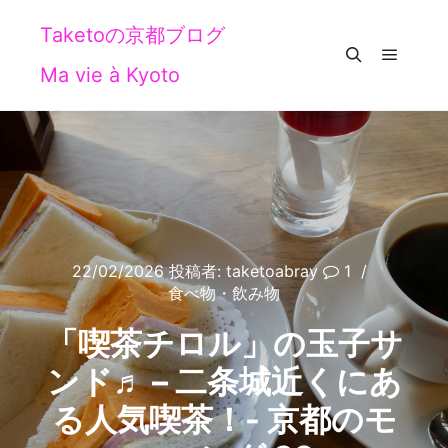
Taketoの京都ブログ
Ma vie à Kyoto
メイン
検索
22/02/2026
投稿者:
taketoabray
1
食べ物・飲み物
「喫茶チロル」の玉子サ
ンド♬ – 二条城近くにあ
る人気喫茶！- 京都のモ