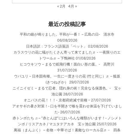
« 2月
4月 »
最近の投稿記事
平和の鐘が鳴りました。平和が一番！ – 広島の日‐ 清水寺
06/08/2026
日本語訳：フランス語落語「ペット」
02/08/2026
カラスウリの花に蟻がたくさん寄って来てました♬ ‐ 一夜限りのエ
トワール♬ – 下鴨神社
01/08/2026
ヒコウキソウ – まるで紙飛行機！面白い形の葉。‐ 高野川
31/07/2026
ウバユリ – 日本固有種。一生に一度きりの花 (竹と同じ）♬ – 狐坂
(きつねざか）
29/07/2026
ニイニイゼミ – まるで忍者、隠れ身の術！完全なる保護色。‐ 宝ヶ
池公園
28/07/2026
オニバスの花！！！- 京都府絶滅寸前種 –
27/07/2026
アオサギの暑さ対策！‐ 口を半開きで喉を震わせ体温を下げていまし
た‐
26/07/2026
赤トンボたち ♫ – “赤とんぼ”にはいろんな種類がいます！‐ ノシメト
ンボ / リスアカネ / マユタテアカネ 宝ヶ池公園
25/07/2026
萬福（まんぷく） – 名物・中華そば！素敵なローカル店♬ - 四条