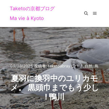
Taketoの京都ブログ
Ma vie à Kyoto
メイン
検索
09/03/2025
投稿者:
taketoabray
1
自然
,
鳥
夏羽に換羽中のユリカモ
メ。 黒頭巾までもう少し
! 鴨川