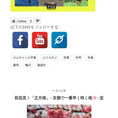
J'aime
2
以下のSNSをフォローする
カムチャッカ半島
ユリカモメ
京都
冬羽
冬鳥
夏羽
鴨川
黒頭巾
前の記事
初花見！「正月桜」‐ 京都で一番早く咲く桜
- 淀