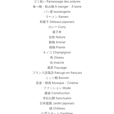
ゴミ拾い Ramassage des ordures
食べ物・飲み物 À manger・À boire
パン屋 boulangerie
ラーメン Ramen
和菓子 Gâteaux japonais
カレー Curry
親子丼
自然 Nature
動物 Animal
植物 Plante
キノコ Champignon
鳥 Oiseau
虫 Insecte
風景 Paysage
フランス語落語 Rakugo en français
ニット帽 Bonnet
音楽・映画 Musique・Cinéma
ファッション Mode
建築 Construction
寺社仏閣 Sanctuaire
日本庭園 Jardin japonais
城 Château
心霊スポット Fantôme