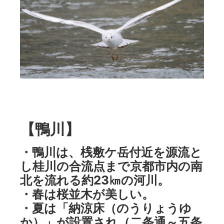
【鴨川】
・鴨川は、桟敷ケ岳付近を源流と
し桂川の合流点まで京都市内の南
北を流れる約23㎞の河川。
・春は桜並木が美しい。
・夏は「納涼床（のうりょうゆ
か）」が設置され（二条通～五条