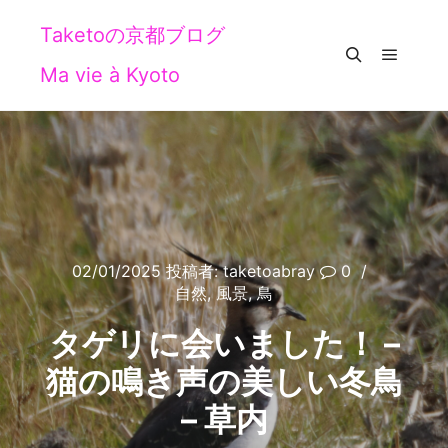
Taketoの京都ブログ
Ma vie à Kyoto
メイン
検索
02/01/2025
投稿者:
taketoabray
0
自然
,
風景
,
鳥
タゲリに会いました！ –
猫の鳴き声の美しい冬鳥
– 草内