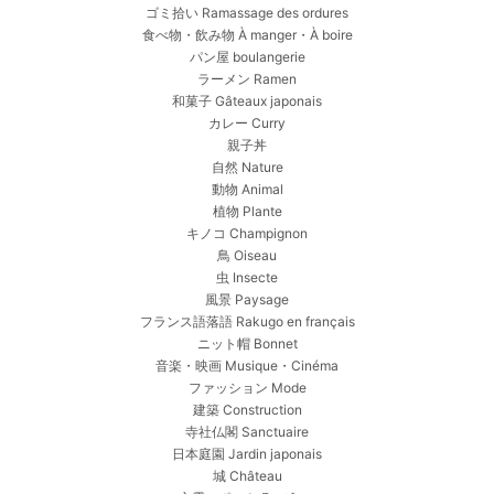
ゴミ拾い Ramassage des ordures
食べ物・飲み物 À manger・À boire
パン屋 boulangerie
ラーメン Ramen
和菓子 Gâteaux japonais
カレー Curry
親子丼
自然 Nature
動物 Animal
植物 Plante
キノコ Champignon
鳥 Oiseau
虫 Insecte
風景 Paysage
フランス語落語 Rakugo en français
ニット帽 Bonnet
音楽・映画 Musique・Cinéma
ファッション Mode
建築 Construction
寺社仏閣 Sanctuaire
日本庭園 Jardin japonais
城 Château