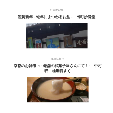
前の記事
謹賀新年 - 蛇年にまつわるお堂 ‐ 出町妙音堂
次の記事
京都のお雑煮 ♫ - 老舗の和菓子屋さんにて！‐ 中村
軒 桂離宮すぐ