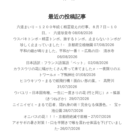
最近の投稿記事
六道まいり – １２００年続く精霊迎えの行事。８月７日～１０
日。‐ 六道珍皇寺
08/08/2026
ウスバキトンボ – 精霊トンボ。旅するトンボ。止まらないトンボが
珍しく止まっていました！‐ 京都府立植物園
07/08/2026
平和の鐘が鳴りました。平和が一番！ – 広島の日‐ 清水寺
06/08/2026
日本語訳：フランス語落語「ペット」
02/08/2026
カラスウリの花に蟻がたくさん寄って来てました♬ ‐ 一夜限りのエ
トワール♬ – 下鴨神社
01/08/2026
ヒコウキソウ – まるで紙飛行機！面白い形の葉。‐ 高野川
31/07/2026
ウバユリ – 日本固有種。一生に一度きりの花 (竹と同じ）♬ – 狐坂
(きつねざか）
29/07/2026
ニイニイゼミ – まるで忍者、隠れ身の術！完全なる保護色。‐ 宝ヶ
池公園
28/07/2026
オニバスの花！！！- 京都府絶滅寸前種 –
27/07/2026
アオサギの暑さ対策！‐ 口を半開きで喉を震わせ体温を下げていまし
た‐
26/07/2026