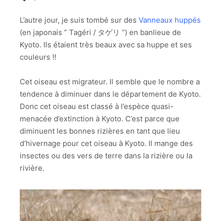
L’autre jour, je suis tombé sur des
Vanneaux huppés
(en japonais ” Tagéri / タゲリ “) en banlieue de
Kyoto. Ils étaient très beaux avec sa huppe et ses
couleurs !!
Cet oiseau est migrateur. Il semble que le nombre a
tendence à diminuer dans le département de Kyoto.
Donc cet oiseau est classé à l’espèce quasi-
menacée d’extinction à Kyoto. C’est parce que
diminuent les bonnes rizières en tant que lieu
d’hivernage pour cet oiseau à Kyoto. Il mange des
insectes ou des vers de terre dans la rizière ou la
rivière.