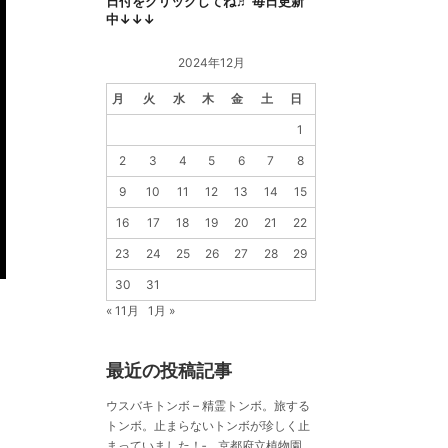
日付をクリックしてね♬ 毎日更新
中↓↓↓
2024年12月
月
火
水
木
金
土
日
1
2
3
4
5
6
7
8
9
10
11
12
13
14
15
16
17
18
19
20
21
22
23
24
25
26
27
28
29
30
31
« 11月
1月 »
最近の投稿記事
ウスバキトンボ – 精霊トンボ。旅する
トンボ。止まらないトンボが珍しく止
まっていました！‐ 京都府立植物園