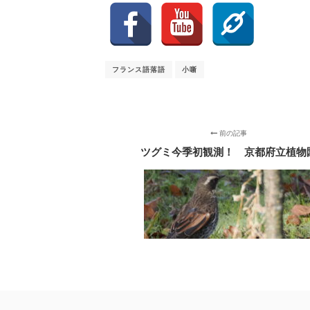
フランス語落語
小噺
前の記事
ツグミ今季初観測！ 京都府立植物