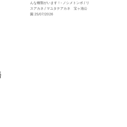
んな種類がいます！‐ ノシメトンボ / リ
スアカネ / マユタテアカネ 宝ヶ池公
園
25/07/2026
語