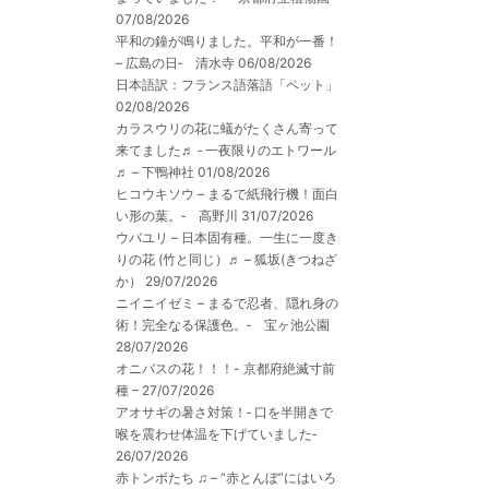
07/08/2026
平和の鐘が鳴りました。平和が一番！
– 広島の日‐ 清水寺
06/08/2026
日本語訳：フランス語落語「ペット」
02/08/2026
カラスウリの花に蟻がたくさん寄って
来てました♬ ‐ 一夜限りのエトワール
♬ – 下鴨神社
01/08/2026
ヒコウキソウ – まるで紙飛行機！面白
い形の葉。‐ 高野川
31/07/2026
ウバユリ – 日本固有種。一生に一度き
りの花 (竹と同じ）♬ – 狐坂(きつねざ
か）
29/07/2026
ニイニイゼミ – まるで忍者、隠れ身の
術！完全なる保護色。‐ 宝ヶ池公園
28/07/2026
オニバスの花！！！- 京都府絶滅寸前
種 –
27/07/2026
アオサギの暑さ対策！‐ 口を半開きで
喉を震わせ体温を下げていました‐
26/07/2026
赤トンボたち ♫ – “赤とんぼ”にはいろ