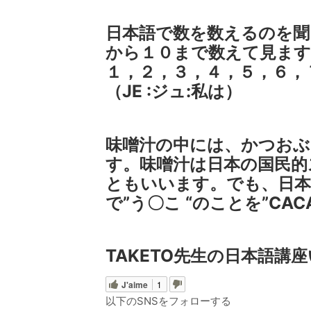
日本語で数を数えるのを聞
から１０まで数えて見ます
１，２，３，４，５，６，７，
（JE :ジュ:私は）
味噌汁の中には、かつお
す。味噌汁は日本の国民的スー
ともいいます。でも、日本人
で”う〇こ “のことを”CA
TAKETO先生の日本語講
J'aime
1
以下のSNSをフォローする