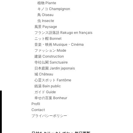
植物 Plante
キノコ Champignon
鳥 Oiseau
虫 Insecte
風景 Paysage
フランス語落語 Rakugo en français
ニット帽 Bonnet
音楽・映画 Musique・Cinéma
ファッション Mode
建築 Construction
寺社仏閣 Sanctuaire
日本庭園 Jardin japonais
城 Château
心霊スポット Fantôme
銭湯 Bain public
ガイド Guide
幸せの言葉 Bonheur
Profil
Contact
プライバシーポリシー