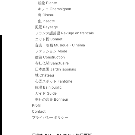
植物 Plante
キノコ Champignon
鳥 Oiseau
虫 Insecte
風景 Paysage
フランス語落語 Rakugo en français
ニット帽 Bonnet
音楽・映画 Musique・Cinéma
ファッション Mode
建築 Construction
寺社仏閣 Sanctuaire
日本庭園 Jardin japonais
城 Château
心霊スポット Fantôme
銭湯 Bain public
ガイド Guide
幸せの言葉 Bonheur
Profil
Contact
プライバシーポリシー