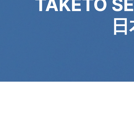
TAKETO S
日