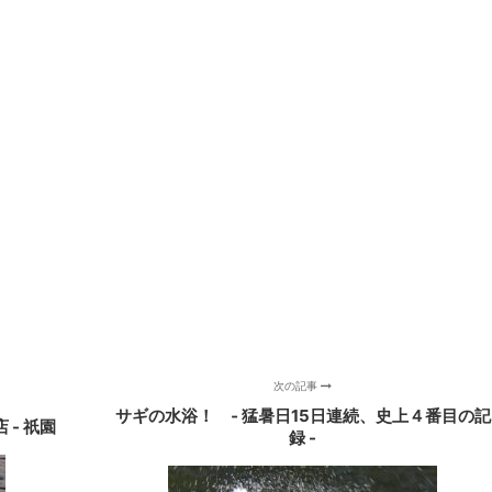
次の記事
サギの水浴！ ‐ 猛暑日15日連続、史上４番目の記
- 祇園
録 -