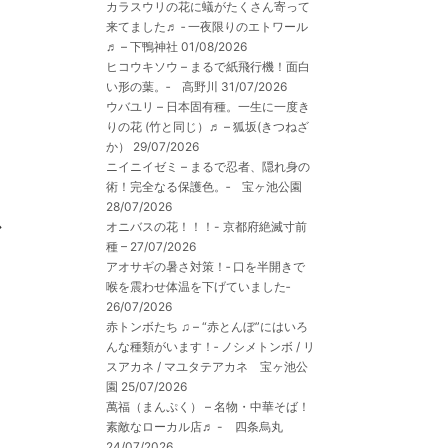
カラスウリの花に蟻がたくさん寄って
来てました♬ ‐ 一夜限りのエトワール
♬ – 下鴨神社
01/08/2026
ヒコウキソウ – まるで紙飛行機！面白
い形の葉。‐ 高野川
31/07/2026
ウバユリ – 日本固有種。一生に一度き
りの花 (竹と同じ）♬ – 狐坂(きつねざ
か）
29/07/2026
ニイニイゼミ – まるで忍者、隠れ身の
術！完全なる保護色。‐ 宝ヶ池公園
28/07/2026
で
オニバスの花！！！- 京都府絶滅寸前
種 –
27/07/2026
アオサギの暑さ対策！‐ 口を半開きで
喉を震わせ体温を下げていました‐
26/07/2026
赤トンボたち ♫ – “赤とんぼ”にはいろ
んな種類がいます！‐ ノシメトンボ / リ
スアカネ / マユタテアカネ 宝ヶ池公
園
25/07/2026
萬福（まんぷく） – 名物・中華そば！
素敵なローカル店♬ - 四条烏丸
24/07/2026