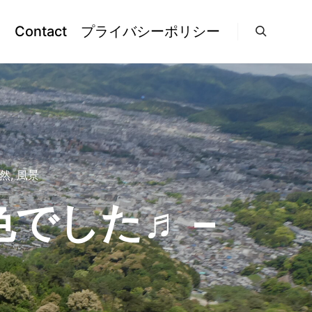
l
Contact
プライバシーポリシー
検索
然
,
風景
色でした♬ –