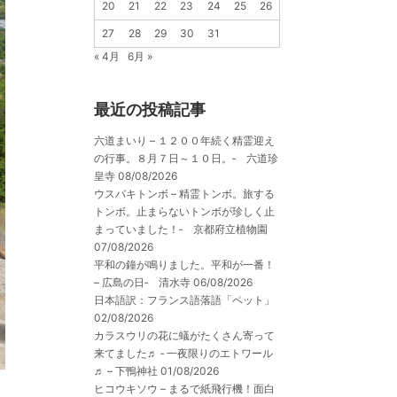
20
21
22
23
24
25
26
27
28
29
30
31
« 4月
6月 »
最近の投稿記事
六道まいり – １２００年続く精霊迎え
の行事。８月７日～１０日。‐ 六道珍
皇寺
08/08/2026
ウスバキトンボ – 精霊トンボ。旅する
トンボ。止まらないトンボが珍しく止
まっていました！‐ 京都府立植物園
07/08/2026
平和の鐘が鳴りました。平和が一番！
– 広島の日‐ 清水寺
06/08/2026
日本語訳：フランス語落語「ペット」
02/08/2026
カラスウリの花に蟻がたくさん寄って
来てました♬ ‐ 一夜限りのエトワール
♬ – 下鴨神社
01/08/2026
ヒコウキソウ – まるで紙飛行機！面白