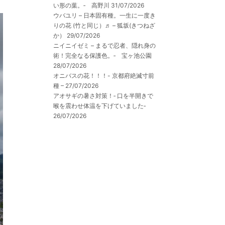
い形の葉。‐ 高野川
31/07/2026
ウバユリ – 日本固有種。一生に一度き
りの花 (竹と同じ）♬ – 狐坂(きつねざ
か）
29/07/2026
ニイニイゼミ – まるで忍者、隠れ身の
術！完全なる保護色。‐ 宝ヶ池公園
28/07/2026
オニバスの花！！！- 京都府絶滅寸前
種 –
27/07/2026
アオサギの暑さ対策！‐ 口を半開きで
喉を震わせ体温を下げていました‐
26/07/2026