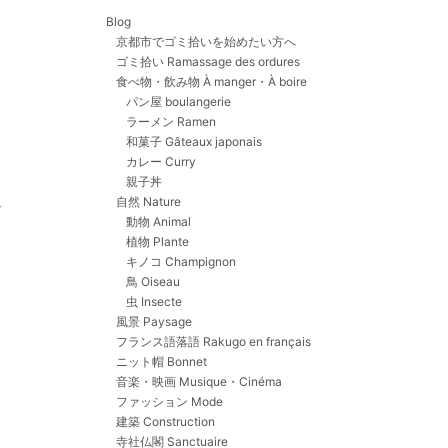
Blog
京都市でゴミ拾いを始めたい方へ
ゴミ拾い Ramassage des ordures
食べ物・飲み物 À manger・À boire
パン屋 boulangerie
ラーメン Ramen
和菓子 Gâteaux japonais
カレー Curry
親子丼
か
自然 Nature
動物 Animal
植物 Plante
キノコ Champignon
鳥 Oiseau
虫 Insecte
風景 Paysage
フランス語落語 Rakugo en français
ニット帽 Bonnet
音楽・映画 Musique・Cinéma
ファッション Mode
建築 Construction
寺社仏閣 Sanctuaire