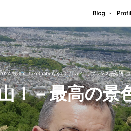
Blog
Profi
2024
投稿者:
taketoabray
0
ガイド
,
フランス語落語
,
自
！ – 最高の景