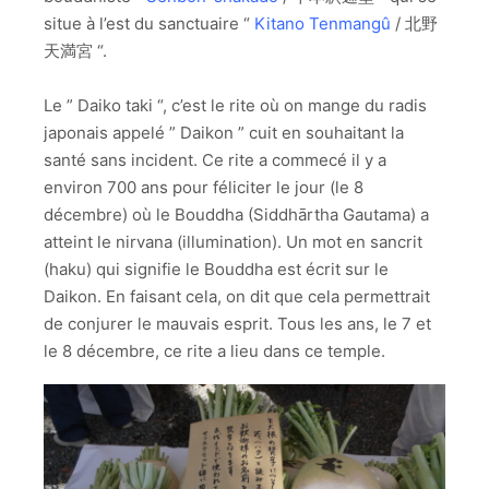
situe à l’est du sanctuaire “
Kitano Tenmangû
/ 北野
天満宮 “.
Le ” Daiko taki “, c’est le rite où on mange du radis
japonais appelé ” Daikon ” cuit en souhaitant la
santé sans incident. Ce rite a commecé il y a
environ 700 ans pour féliciter le jour (le 8
décembre) où le Bouddha (Siddhārtha Gautama) a
atteint le nirvana (illumination). Un mot en sancrit
(haku) qui signifie le Bouddha est écrit sur le
Daikon. En faisant cela, on dit que cela permettrait
de conjurer le mauvais esprit. Tous les ans, le 7 et
le 8 décembre, ce rite a lieu dans ce temple.