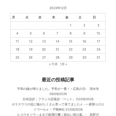
2023年12月
月
火
水
木
金
土
日
1
2
3
4
5
6
7
8
9
10
11
12
13
14
15
16
17
18
19
20
21
22
23
24
25
26
27
28
29
30
31
« 11月
1月 »
最近の投稿記事
平和の鐘が鳴りました。平和が一番！ – 広島の日‐ 清水寺
06/08/2026
日本語訳：フランス語落語「ペット」
02/08/2026
カラスウリの花に蟻がたくさん寄って来てました♬ ‐ 一夜限りのエ
トワール♬ – 下鴨神社
01/08/2026
ヒコウキソウ – まるで紙飛行機！面白い形の葉。‐ 高野川