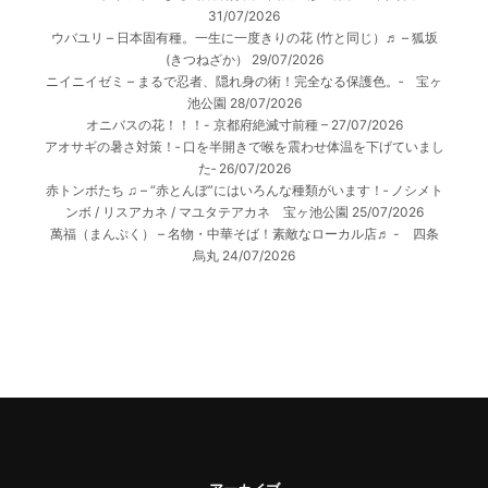
31/07/2026
ウバユリ – 日本固有種。一生に一度きりの花 (竹と同じ）♬ – 狐坂
(きつねざか）
29/07/2026
ニイニイゼミ – まるで忍者、隠れ身の術！完全なる保護色。‐ 宝ヶ
池公園
28/07/2026
オニバスの花！！！- 京都府絶滅寸前種 –
27/07/2026
アオサギの暑さ対策！‐ 口を半開きで喉を震わせ体温を下げていまし
た‐
26/07/2026
赤トンボたち ♫ – “赤とんぼ”にはいろんな種類がいます！‐ ノシメト
ンボ / リスアカネ / マユタテアカネ 宝ヶ池公園
25/07/2026
萬福（まんぷく） – 名物・中華そば！素敵なローカル店♬ - 四条
烏丸
24/07/2026