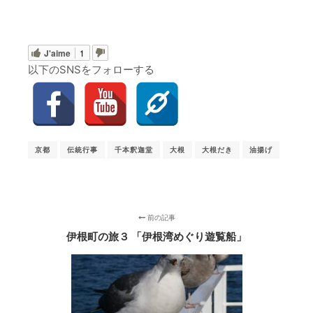
J'aime
1
以下のSNSをフォローする
京都
伝統行事
千本釈迦堂
大根
大根だき
油揚げ
前の記事
伊根町の旅３ 「伊根湾めぐり遊覧船」