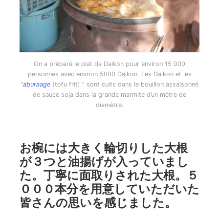
On a préparé le plat de Daikon pour environ 15 000
personnes avec envrion 5000 Daikon. Les Daikon et les
“
aburaage
(tofu frit) ” sont cuits dans le bouillon assaisonné
de sauce soja dans la grande marmite d’un mètre de
diamètre.
お椀には大きく輪切りした大根
が３つと油揚げが入っていまし
た。丁寧に面取りされた大根。５
０００本分を用意していただいた
皆さんの思いを感じました。