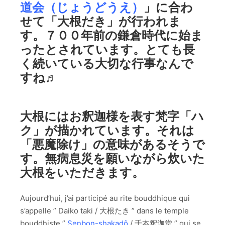
道会（じょうどうえ）
」に合わ
せて「大根だき」が行われま
す。７００年前の鎌倉時代に始ま
ったとされています。とても長
く続いている大切な行事なんで
すね♬
大根にはお釈迦様を表す梵字「ハ
ク」が描かれています。それは
「悪魔除け」の意味があるそうで
す。無病息災を願いながら炊いた
大根をいただきます。
Aujourd’hui, j’ai participé au rite bouddhique qui
s’appelle ” Daiko taki / 大根たき ” dans le temple
bouddhiste ”
Senbon-shakadô
/ 千本釈迦堂 ” qui se