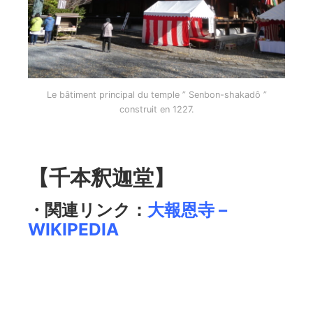
Le bâtiment principal du temple ” Senbon-shakadô ”
construit en 1227.
【千本釈迦堂】
・関連リンク：
大報恩寺 –
WIKIPEDIA