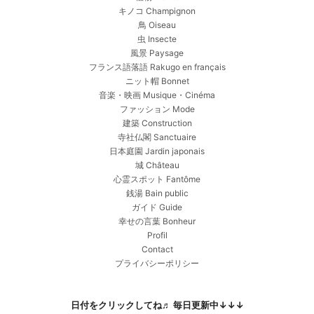
キノコ Champignon
鳥 Oiseau
虫 Insecte
風景 Paysage
フランス語落語 Rakugo en français
ニット帽 Bonnet
音楽・映画 Musique・Cinéma
ファッション Mode
建築 Construction
寺社仏閣 Sanctuaire
日本庭園 Jardin japonais
城 Château
心霊スポット Fantôme
銭湯 Bain public
ガイド Guide
幸せの言葉 Bonheur
Profil
Contact
プライバシーポリシー
日付をクリックしてね♬ 毎日更新中↓↓↓