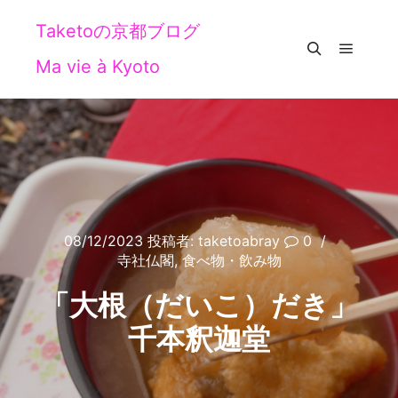
Taketoの京都ブログ
Ma vie à Kyoto
メイン
検索
08/12/2023
投稿者:
taketoabray
0
寺社仏閣
,
食べ物・飲み物
「大根（だいこ）だき」
千本釈迦堂