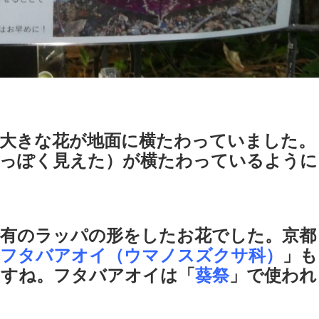
大きな花が地面に横たわっていました。
ラっぽく見えた）が横たわっているように
有のラッパの形をしたお花でした。京都
フタバアオイ（ウマノスズクサ科）
」も
ますね。フタバアオイは「
葵祭
」で使われ