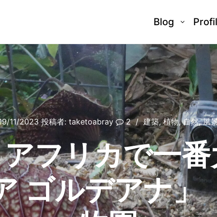
Blog
Profi
19/11/2023
投稿者:
taketoabray
2
建築
,
植物
,
自然
,
風
！アフリカで一番
ア ゴルデアナ」