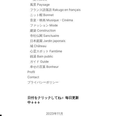
風景 Paysage
フランス語落語 Rakugo en français
ニット帽 Bonnet
音楽・映画 Musique・Cinéma
ファッション Mode
建築 Construction
寺社仏閣 Sanctuaire
日本庭園 Jardin japonais
城 Château
心霊スポット Fantôme
銭湯 Bain public
ガイド Guide
幸せの言葉 Bonheur
Profil
Contact
プライバシーポリシー
日付をクリックしてね♬ 毎日更新
中↓↓↓
2023年11月