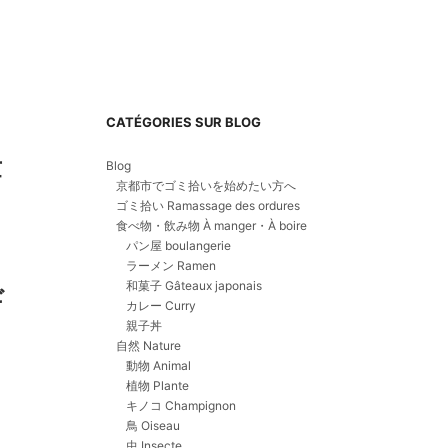
CATÉGORIES SUR BLOG
世
Blog
京都市でゴミ拾いを始めたい方へ
ゴミ拾い Ramassage des ordures
食べ物・飲み物 À manger・À boire
パン屋 boulangerie
ラーメン Ramen
和菓子 Gâteaux japonais
ギ
カレー Curry
親子丼
自然 Nature
動物 Animal
植物 Plante
キノコ Champignon
鳥 Oiseau
虫 Insecte