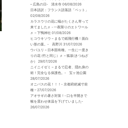
– 広島の日‐ 清水寺
06/08/2026
日本語訳：フランス語落語「ペット」
02/08/2026
カラスウリの花に蟻がたくさん寄って
来てました♬ ‐ 一夜限りのエトワール
♬ – 下鴨神社
01/08/2026
ヒコウキソウ – まるで紙飛行機！面白
い形の葉。‐ 高野川
31/07/2026
ウバユリ – 日本固有種。一生に一度き
りの花 (竹と同じ）♬ – 狐坂(きつねざ
か）
29/07/2026
ニイニイゼミ – まるで忍者、隠れ身の
術！完全なる保護色。‐ 宝ヶ池公園
28/07/2026
オニバスの花！！！- 京都府絶滅寸前
種 –
27/07/2026
アオサギの暑さ対策！‐ 口を半開きで
喉を震わせ体温を下げていました‐
26/07/2026