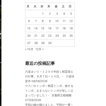
月
火
水
木
金
土
日
1
2
3
4
5
6
7
8
9
10
11
12
13
14
15
16
17
18
19
20
21
22
23
24
25
26
27
28
29
30
« 10月
12月 »
最近の投稿記事
六道まいり – １２００年続く精霊迎え
の行事。８月７日～１０日。‐ 六道珍
皇寺
08/08/2026
ウスバキトンボ – 精霊トンボ。旅する
トンボ。止まらないトンボが珍しく止
まっていました！‐ 京都府立植物園
07/08/2026
平和の鐘が鳴りました。平和が一番！