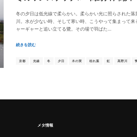
冬の夕日は低光線で柔らかい。柔らかい光に照らされた落
川。水が少ない時、そして寒い時、こうやって集まって来
ャーギャーと追い立てる鷺。その場で羽ばた…
続きを読む
京都
光線
冬
夕日
木の実
枯れ葉
虹
高野川
メタ情報