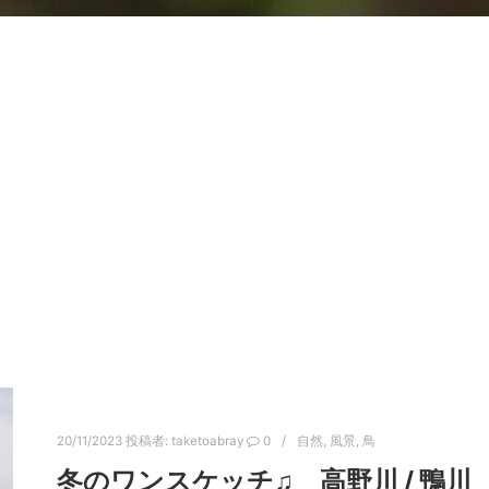
20/11/2023
投稿者:
taketoabray
0
自然
,
風景
,
鳥
冬のワンスケッチ♫ 高野川 / 鴨川