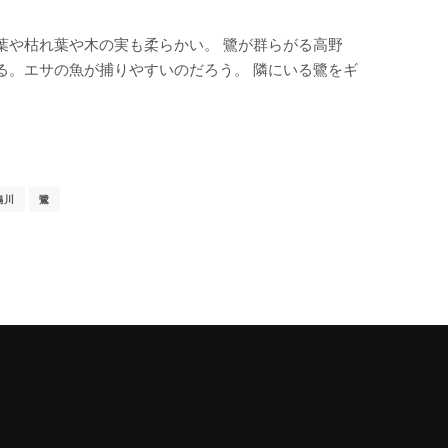
葉や枯れ葉や木の実も柔らかい。 鷺が群らがる高野
る。エサの魚が捕りやすいのだろう。 隣にいる鷺をギ
鴨川
鷺