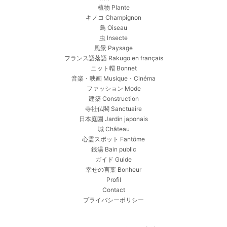
植物 Plante
キノコ Champignon
鳥 Oiseau
虫 Insecte
風景 Paysage
フランス語落語 Rakugo en français
ニット帽 Bonnet
音楽・映画 Musique・Cinéma
ファッション Mode
建築 Construction
寺社仏閣 Sanctuaire
日本庭園 Jardin japonais
城 Château
心霊スポット Fantôme
銭湯 Bain public
ガイド Guide
幸せの言葉 Bonheur
Profil
Contact
プライバシーポリシー