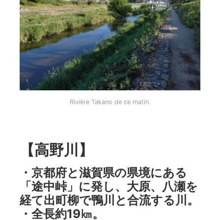
Rivière Takano de ce matin.
【高野川】
・京都府と滋賀県の県境にある
「途中峠」に発し、大原、八瀬を
経て出町柳で鴨川と合流する川。
・全長約19㎞。