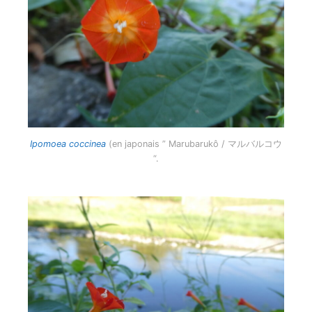
Ipomoea coccinea
(en japonais ” Marubarukô / マルバルコウ
“.