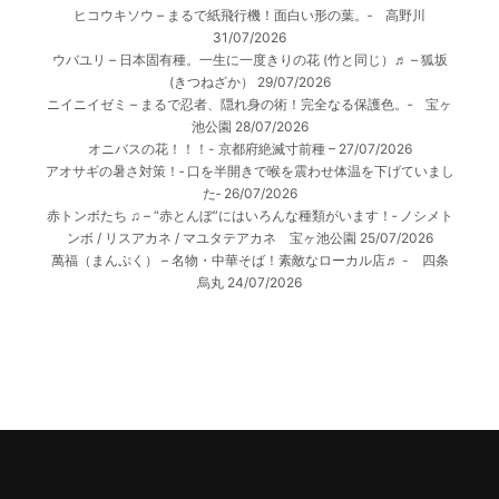
ヒコウキソウ – まるで紙飛行機！面白い形の葉。‐ 高野川
31/07/2026
ウバユリ – 日本固有種。一生に一度きりの花 (竹と同じ）♬ – 狐坂
(きつねざか）
29/07/2026
ニイニイゼミ – まるで忍者、隠れ身の術！完全なる保護色。‐ 宝ヶ
池公園
28/07/2026
オニバスの花！！！- 京都府絶滅寸前種 –
27/07/2026
アオサギの暑さ対策！‐ 口を半開きで喉を震わせ体温を下げていまし
た‐
26/07/2026
赤トンボたち ♫ – “赤とんぼ”にはいろんな種類がいます！‐ ノシメト
ンボ / リスアカネ / マユタテアカネ 宝ヶ池公園
25/07/2026
萬福（まんぷく） – 名物・中華そば！素敵なローカル店♬ - 四条
烏丸
24/07/2026