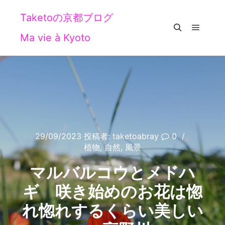
Taketoの京都ブログ
Ma vie à Kyoto
メイン
検索
29/09/2023
投稿者:
taketoabray
0
植物
,
自然
,
風景
マルバルコウとメドハ
ギ 咲き始めのお花は惚
れ惚れするくらい美しい