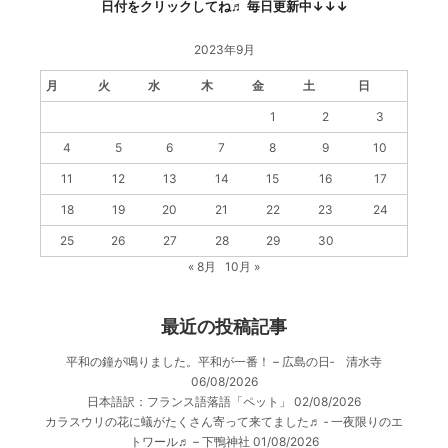
日付をクリックしてね♬ 毎日更新中↓↓↓
2023年9月
月
火
水
木
金
土
日
1
2
3
4
5
6
7
8
9
10
11
12
13
14
15
16
17
18
19
20
21
22
23
24
25
26
27
28
29
30
« 8月
10月 »
最近の投稿記事
平和の鐘が鳴りました。平和が一番！ – 広島の日‐ 清水寺
06/08/2026
日本語訳：フランス語落語「ペット」
02/08/2026
カラスウリの花に蟻がたくさん寄って来てました♬ ‐ 一夜限りのエ
トワール♬ – 下鴨神社
01/08/2026