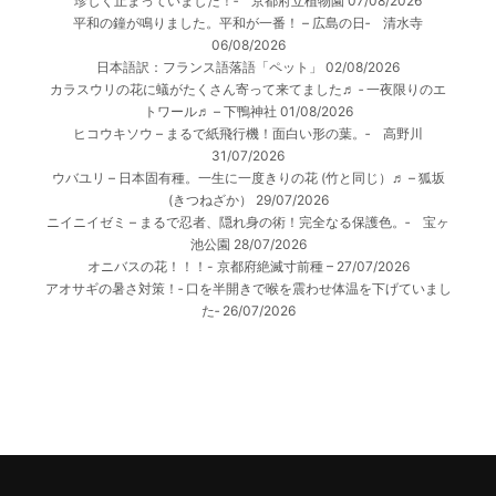
珍しく止まっていました！‐ 京都府立植物園
07/08/2026
平和の鐘が鳴りました。平和が一番！ – 広島の日‐ 清水寺
06/08/2026
日本語訳：フランス語落語「ペット」
02/08/2026
カラスウリの花に蟻がたくさん寄って来てました♬ ‐ 一夜限りのエ
トワール♬ – 下鴨神社
01/08/2026
ヒコウキソウ – まるで紙飛行機！面白い形の葉。‐ 高野川
31/07/2026
ウバユリ – 日本固有種。一生に一度きりの花 (竹と同じ）♬ – 狐坂
(きつねざか）
29/07/2026
ニイニイゼミ – まるで忍者、隠れ身の術！完全なる保護色。‐ 宝ヶ
池公園
28/07/2026
オニバスの花！！！- 京都府絶滅寸前種 –
27/07/2026
アオサギの暑さ対策！‐ 口を半開きで喉を震わせ体温を下げていまし
た‐
26/07/2026