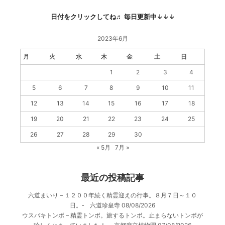
日付をクリックしてね♬ 毎日更新中↓↓↓
2023年6月
月
火
水
木
金
土
日
1
2
3
4
5
6
7
8
9
10
11
12
13
14
15
16
17
18
19
20
21
22
23
24
25
26
27
28
29
30
« 5月
7月 »
最近の投稿記事
六道まいり – １２００年続く精霊迎えの行事。８月７日～１０
日。‐ 六道珍皇寺
08/08/2026
ウスバキトンボ – 精霊トンボ。旅するトンボ。止まらないトンボが