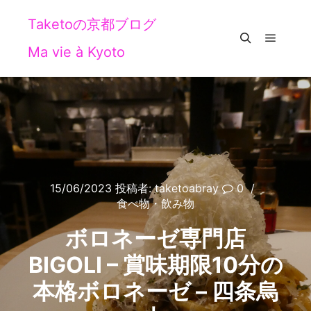
Taketoの京都ブログ
Ma vie à Kyoto
メイン
検索
15/06/2023
投稿者:
taketoabray
0
食べ物・飲み物
ボロネーゼ専門店
BIGOLI – 賞味期限10分の
本格ボロネーゼ – 四条烏