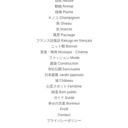
自然 Nature
動物 Animal
植物 Plante
キノコ Champignon
鳥 Oiseau
虫 Insecte
風景 Paysage
フランス語落語 Rakugo en français
ニット帽 Bonnet
音楽・映画 Musique・Cinéma
ファッション Mode
建築 Construction
寺社仏閣 Sanctuaire
日本庭園 Jardin japonais
城 Château
心霊スポット Fantôme
銭湯 Bain public
ガイド Guide
幸せの言葉 Bonheur
Profil
Contact
プライバシーポリシー