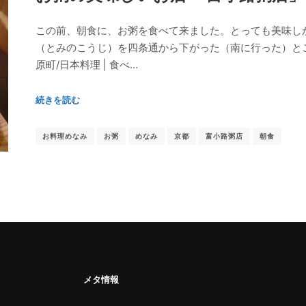
この前、朝食に、お粥を食べて来ました。とっても美味し
（とみのこうじ）を四条通から下がった（南に行った）とこ
原町/日本料理 | 食べ…
続きを読む
お料理めなみ
お粥
めなみ
京都
富小路粥店
朝食
メタ情報