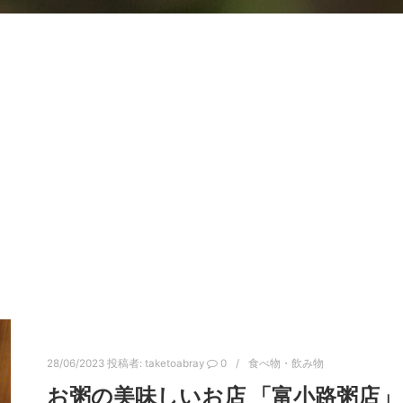
28/06/2023
投稿者:
taketoabray
0
食べ物・飲み物
お粥の美味しいお店 「富小路粥店」