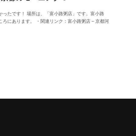
かったです！ 場所は、「富小路粥店」です。富小路
ろにあります。 ・関連リンク：富小路粥店 – 京都河