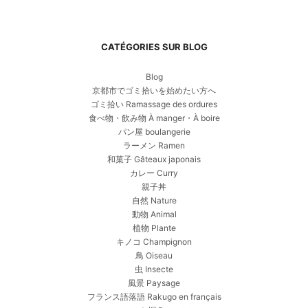
CATÉGORIES SUR BLOG
Blog
京都市でゴミ拾いを始めたい方へ
ゴミ拾い Ramassage des ordures
食べ物・飲み物 À manger・À boire
パン屋 boulangerie
ラーメン Ramen
和菓子 Gâteaux japonais
カレー Curry
親子丼
自然 Nature
動物 Animal
植物 Plante
キノコ Champignon
鳥 Oiseau
虫 Insecte
風景 Paysage
フランス語落語 Rakugo en français