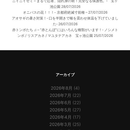
ニイニイゼミ – まるで忍者、隠れ身の術！完全なる保護色。‐ 宝ヶ
池公園
28/07/2026
オニバスの花！！！- 京都府絶滅寸前種 –
27/07/2026
アオサギの暑さ対策！‐ 口を半開きで喉を震わせ体温を下げていまし
た‐
26/07/2026
赤トンボたち ♫ – “赤とんぼ”にはいろんな種類がいます！‐ ノシメト
ンボ / リスアカネ / マユタテアカネ 宝ヶ池公園
25/07/2026
アーカイブ
2026年8月
(4)
2026年7月
(22)
2026年6月
(22)
2026年5月
(27)
2026年4月
(17)
2026年3月
(25)