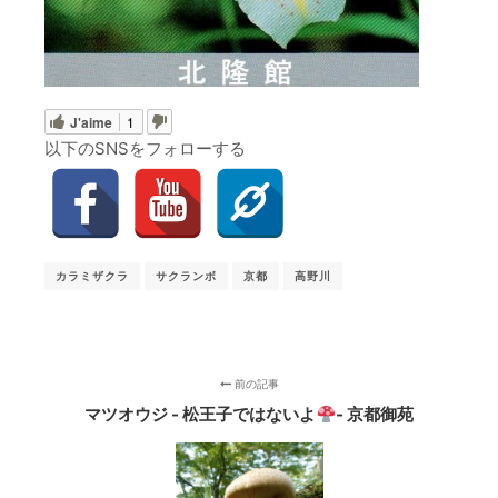
J'aime
1
以下のSNSをフォローする
カラミザクラ
サクランボ
京都
高野川
前の記事
マツオウジ - 松王子ではないよ
‐ 京都御苑