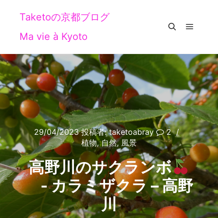
Taketoの京都ブログ
Ma vie à Kyoto
メイン
検索
29/04/2023
投稿者:
taketoabray
2
植物
,
自然
,
風景
高野川のサクランボ
‐ カラミザクラ – 高野
川