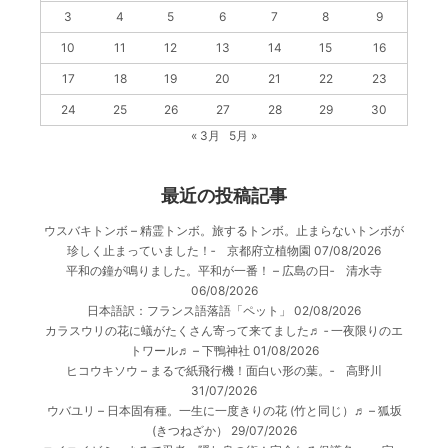
3
4
5
6
7
8
9
10
11
12
13
14
15
16
17
18
19
20
21
22
23
24
25
26
27
28
29
30
« 3月
5月 »
最近の投稿記事
ウスバキトンボ – 精霊トンボ。旅するトンボ。止まらないトンボが
珍しく止まっていました！‐ 京都府立植物園
07/08/2026
平和の鐘が鳴りました。平和が一番！ – 広島の日‐ 清水寺
06/08/2026
日本語訳：フランス語落語「ペット」
02/08/2026
カラスウリの花に蟻がたくさん寄って来てました♬ ‐ 一夜限りのエ
トワール♬ – 下鴨神社
01/08/2026
ヒコウキソウ – まるで紙飛行機！面白い形の葉。‐ 高野川
31/07/2026
ウバユリ – 日本固有種。一生に一度きりの花 (竹と同じ）♬ – 狐坂
(きつねざか）
29/07/2026