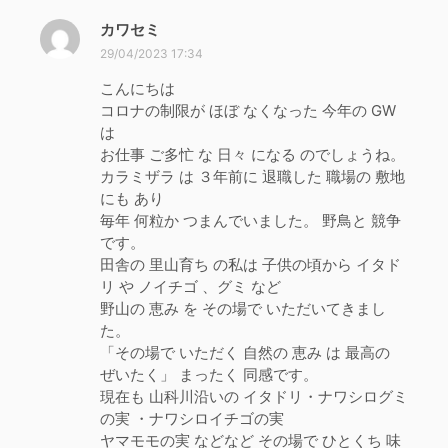
カワセミ
よ
り
29/04/2023 17:34
:
こんにちは
コロナの制限が ほぼ なくなった 今年の GW
は
お仕事 ご多忙 な 日々 になる のでしょうね。
カラミザラ は ３年前に 退職した 職場の 敷地
にも あり
毎年 何粒か つまんでいました。 野鳥と 競争
です。
田舎の 里山育ち の私は 子供の頃から イタド
リ や ノイチゴ 、グミ など
野山の 恵み を その場で いただいてきまし
た。
「その場で いただく 自然の 恵み は 最高の
ぜいたく」 まったく 同感です。
現在も 山科川沿いの イタドリ・ナワシログミ
の実 ・ナワシロイチゴの実
ヤマモモの実 などなど その場で ひとくち 味