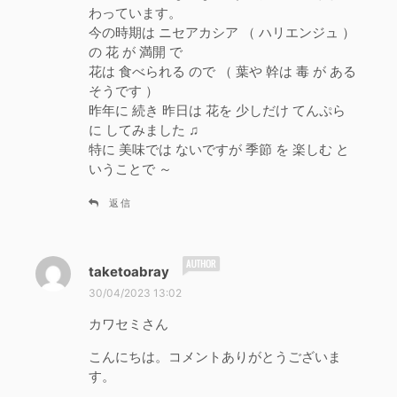
わっています。
今の時期は ニセアカシア （ ハリエンジュ ）
の 花 が 満開 で
花は 食べられる ので （ 葉や 幹は 毒 が ある
そうです ）
昨年に 続き 昨日は 花を 少しだけ てんぷら
に してみました ♫
特に 美味では ないですが 季節 を 楽しむ と
いうことで ～
返信
よ
taketoabray
り
30/04/2023 13:02
:
カワセミさん
こんにちは。コメントありがとうございま
す。