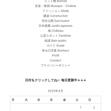
ニット帽 Bonnet
音楽・映画 Musique・Cinéma
ファッション Mode
建築 Construction
寺社仏閣 Sanctuaire
日本庭園 Jardin japonais
城 Château
心霊スポット Fantôme
銭湯 Bain public
ガイド Guide
幸せの言葉 Bonheur
Profil
Contact
プライバシーポリシー
日付をクリックしてね♬ 毎日更新中↓↓↓
2023年4月
月
火
水
木
金
土
日
1
2