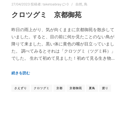
27/04/2023
投稿者:
taketoabray
0
自然
,
鳥
クロツグミ 京都御苑
昨日の雨上がり、気が向くままに京都御苑を散歩して
いました。すると、目の前に何か見たことのない鳥が
降りて来ました。黒い体に黄色の嘴が目立っていまし
た。 調べてみるとそれは「クロツグミ（ツグミ科）」
でした。 生れて初めて見ました！初めて見る生き物…
続きを読む
さえずり
クロツグミ
京都
京都御苑
夏鳥
渡り