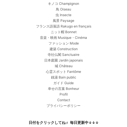
キノコ Champignon
鳥 Oiseau
虫 Insecte
風景 Paysage
フランス語落語 Rakugo en français
ニット帽 Bonnet
音楽・映画 Musique・Cinéma
ファッション Mode
建築 Construction
寺社仏閣 Sanctuaire
日本庭園 Jardin japonais
城 Château
心霊スポット Fantôme
銭湯 Bain public
ガイド Guide
幸せの言葉 Bonheur
Profil
Contact
プライバシーポリシー
日付をクリックしてね♬ 毎日更新中↓↓↓