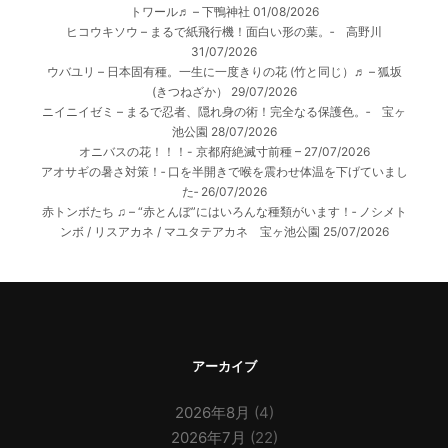
トワール♬ – 下鴨神社
01/08/2026
ヒコウキソウ – まるで紙飛行機！面白い形の葉。‐ 高野川
31/07/2026
ウバユリ – 日本固有種。一生に一度きりの花 (竹と同じ）♬ – 狐坂
(きつねざか）
29/07/2026
ニイニイゼミ – まるで忍者、隠れ身の術！完全なる保護色。‐ 宝ヶ
池公園
28/07/2026
オニバスの花！！！- 京都府絶滅寸前種 –
27/07/2026
アオサギの暑さ対策！‐ 口を半開きで喉を震わせ体温を下げていまし
た‐
26/07/2026
赤トンボたち ♫ – “赤とんぼ”にはいろんな種類がいます！‐ ノシメト
ンボ / リスアカネ / マユタテアカネ 宝ヶ池公園
25/07/2026
アーカイブ
2026年8月
(4)
2026年7月
(22)