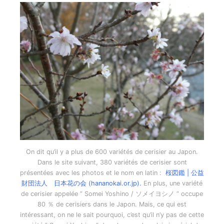
On dit qu’il y a plus de 600 variétés de cerisier au Japon.
Dans le site suivant, 380 variétés de cerisier sont
présentées avec les photos et le nom en latin :
桜図鑑 | 公益
財団法人 日本花の会 (hananokai.or.jp).
En plus, une variété
de cerisier appelée ” Somei Yoshino / ソメイヨシノ ” occupe
80 ％ de cerisiers dans le Japon. Mais, ce qui est
intéressant, on ne le sait pourquoi, c’est qu’il n’y pas de cette