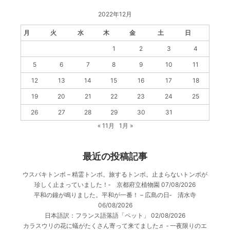
2022年12月
月
火
水
木
金
土
日
1
2
3
4
5
6
7
8
9
10
11
12
13
14
15
16
17
18
19
20
21
22
23
24
25
26
27
28
29
30
31
« 11月
1月 »
最近の投稿記事
ウスバキトンボ – 精霊トンボ。旅するトンボ。止まらないトンボが
珍しく止まっていました！‐ 京都府立植物園
07/08/2026
平和の鐘が鳴りました。平和が一番！ – 広島の日‐ 清水寺
06/08/2026
日本語訳：フランス語落語「ペット」
02/08/2026
カラスウリの花に蟻がたくさん寄って来てました♬ ‐ 一夜限りのエ