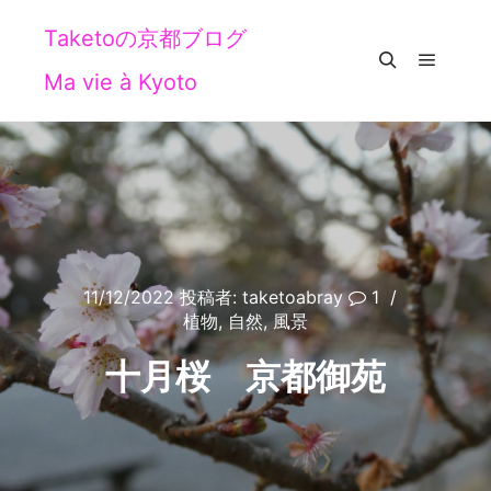
Taketoの京都ブログ
Ma vie à Kyoto
メイン
検索
11/12/2022
投稿者:
taketoabray
1
植物
,
自然
,
風景
十月桜 京都御苑