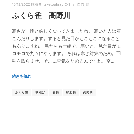
15/12/2022
投稿者:
taketoabray
1
自然
,
鳥
ふくら雀 高野川
寒さが一段と厳しくなってきましたね。 寒いと人は着
こんだりします。すると見た目がもこもこになること
もありますね。 鳥たちも一緒で、寒いと、見た目がモ
コモコで丸々になります。 それは寒さ対策のため。羽
毛を膨らませ、そこに空気をためるんですね。空…
続きを読む
ふくら雀
帯結び
着物
縁起物
高野川