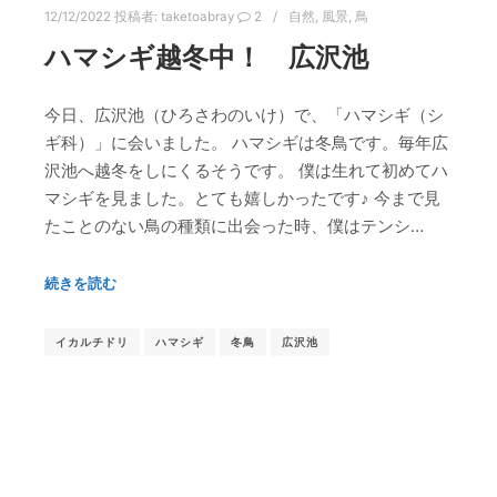
12/12/2022
投稿者:
taketoabray
2
自然
,
風景
,
鳥
ハマシギ越冬中！ 広沢池
今日、広沢池（ひろさわのいけ）で、「ハマシギ（シ
ギ科）」に会いました。 ハマシギは冬鳥です。毎年広
沢池へ越冬をしにくるそうです。 僕は生れて初めてハ
マシギを見ました。とても嬉しかったです♪ 今まで見
たことのない鳥の種類に出会った時、僕はテンシ…
続きを読む
イカルチドリ
ハマシギ
冬鳥
広沢池