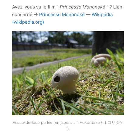
Avez-vous vu le film ”
Princesse Mononoké
” ? Lien
concerné →
Princesse Mononoké — Wikipédia
(wikipedia.org)
Vesse-de-loup perlée (en japonais ” Hokoritaké / ホコリタケ
“).