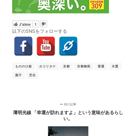
J'aime
1
以下のSNSをフォローする
もののけ姫
ホコリタケ
京都
京都御苑
普通
木霊
胞子
芝生
前の記事
薄明光線 「幸運が訪れますよ」という意味があるらし
い。