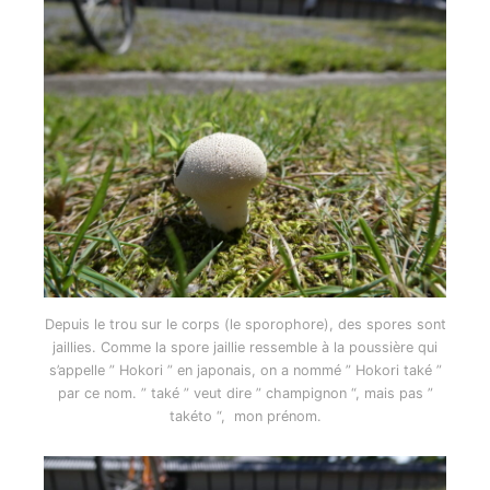
Depuis le trou sur le corps (le sporophore), des spores sont
jaillies. Comme la spore jaillie ressemble à la poussière qui
s’appelle ” Hokori ” en japonais, on a nommé ” Hokori také ”
par ce nom. ” také ” veut dire ” champignon “, mais pas ”
takéto “, mon prénom.