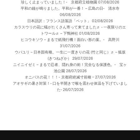
珍しく止まっていました！‐ 京都府立植物園
07/08/2026
平和の鐘が鳴りました。平和が一番！ – 広島の日‐ 清水寺
06/08/2026
日本語訳：フランス語落語「ペット」
02/08/2026
カラスウリの花に蟻がたくさん寄って来てました♬ ‐ 一夜限りのエ
トワール♬ – 下鴨神社
01/08/2026
ヒコウキソウ – まるで紙飛行機！面白い形の葉。‐ 高野川
31/07/2026
ウバユリ – 日本固有種。一生に一度きりの花 (竹と同じ）♬ – 狐坂
(きつねざか）
29/07/2026
ニイニイゼミ – まるで忍者、隠れ身の術！完全なる保護色。‐ 宝ヶ
池公園
28/07/2026
オニバスの花！！！- 京都府絶滅寸前種 –
27/07/2026
アオサギの暑さ対策！‐ 口を半開きで喉を震わせ体温を下げていまし
た‐
26/07/2026