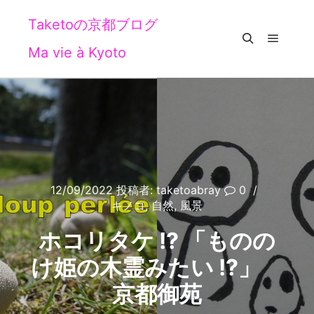
Taketoの京都ブログ
Ma vie à Kyoto
メイン
検索
12/09/2022
投稿者:
taketoabray
0
キノコ
,
自然
,
風景
ホコリタケ !? 「ものの
け姫の木霊みたい !?」
京都御苑