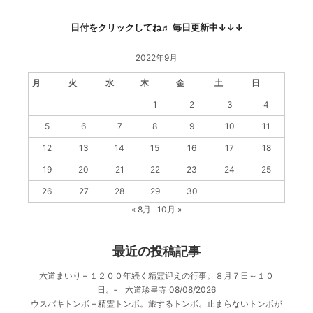
日付をクリックしてね♬ 毎日更新中↓↓↓
2022年9月
月
火
水
木
金
土
日
1
2
3
4
5
6
7
8
9
10
11
12
13
14
15
16
17
18
19
20
21
22
23
24
25
26
27
28
29
30
« 8月
10月 »
最近の投稿記事
六道まいり – １２００年続く精霊迎えの行事。８月７日～１０
日。‐ 六道珍皇寺
08/08/2026
ウスバキトンボ – 精霊トンボ。旅するトンボ。止まらないトンボが