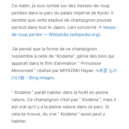
Ce matin, je suis tombé sur des Vesses-de-loup
perlées dans le parc du palais impérial de Kyoto. Il
semble que cette espèce de champignon pousse
partout dans tout le Japon. Lien concerné →
Vesse-
de-loup perlée — Wikipédia (wikipedia.org).
J’ai pensé que la forme de ce champignon
ressemble à celle de “
Kodama”
, génie des bois qui
apparaît dans le film d’animation ”
Princesse
Mononoké
” réalisé par MIYAZAKI Hayao →
木霊 もの
のけ姫 – Bing images
.
”
Kodama
” paraît habiter dans la forêt en pleine
nature. Ce champignon n’est pas ”
Kodama
“, mais il
est vrai qu’il y a la pleine nature dans ce parc. Si
cela se trouve, du vrai ”
Kodama
” aussi peut y
habiter.