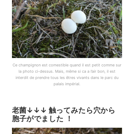
Ce champignon est comestible quand il est petit comme sur
la photo ci-dessus. Mais, même si ca a l’air bon, il est
interdit de prendre tous les êtres vivants dans le parc du
palais impérial.
老菌↓↓↓ 触ってみたら穴から
胞子がでました ！