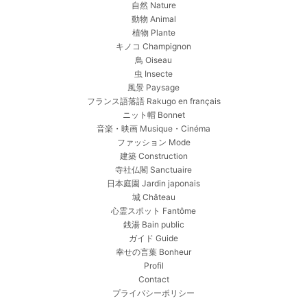
自然 Nature
動物 Animal
植物 Plante
キノコ Champignon
鳥 Oiseau
虫 Insecte
風景 Paysage
フランス語落語 Rakugo en français
ニット帽 Bonnet
音楽・映画 Musique・Cinéma
ファッション Mode
建築 Construction
寺社仏閣 Sanctuaire
日本庭園 Jardin japonais
城 Château
心霊スポット Fantôme
銭湯 Bain public
ガイド Guide
幸せの言葉 Bonheur
Profil
Contact
プライバシーポリシー