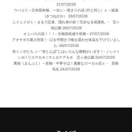
31/07/2026
ウバユリ – 日本固有種。一生に一度きりの花 (竹と同じ）♬ – 狐坂
(きつねざか）
29/07/2026
ニイニイゼミ – まるで忍者、隠れ身の術！完全なる保護色。‐ 宝ヶ
池公園
28/07/2026
オニバスの花！！！- 京都府絶滅寸前種 –
27/07/2026
アオサギの暑さ対策！‐ 口を半開きで喉を震わせ体温を下げていまし
た‐
26/07/2026
赤トンボたち ♫ – “赤とんぼ”にはいろんな種類がいます！‐ ノシメト
ンボ / リスアカネ / マユタテアカネ 宝ヶ池公園
25/07/2026
萬福（まんぷく） – 名物・中華そば！素敵なローカル店♬ - 四条
烏丸
24/07/2026