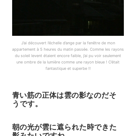
J’ai découvert l’échelle d’ange par la fenêtre de mon
appartement à 5 heures du matin passée. Comme les rayons
du soleil levent étaient encore faible, j’ai pu voir seulement
une ombre de la lumière comme une rayon bleue ! C’était
fantastique et superbe !!
青い筋の正体は雲の影なのだそ
うです。
朝の光が雲に遮られた時できた
影みたいですね。