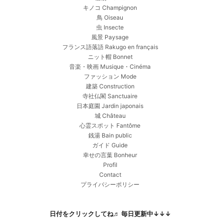
キノコ Champignon
鳥 Oiseau
虫 Insecte
風景 Paysage
フランス語落語 Rakugo en français
ニット帽 Bonnet
音楽・映画 Musique・Cinéma
ファッション Mode
建築 Construction
寺社仏閣 Sanctuaire
日本庭園 Jardin japonais
城 Château
心霊スポット Fantôme
銭湯 Bain public
ガイド Guide
幸せの言葉 Bonheur
Profil
Contact
プライバシーポリシー
日付をクリックしてね♬ 毎日更新中↓↓↓