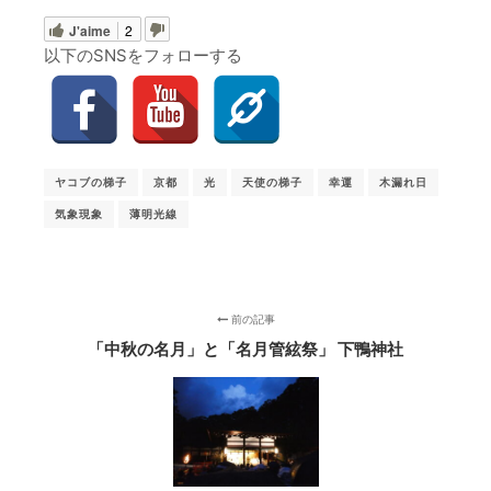
J'aime
2
以下のSNSをフォローする
ヤコブの梯子
京都
光
天使の梯子
幸運
木漏れ日
気象現象
薄明光線
前の記事
「中秋の名月」と「名月管絃祭」 下鴨神社