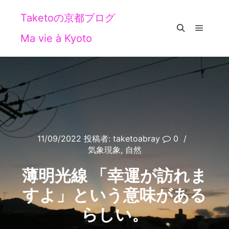
Taketoの京都ブログ
Ma vie à Kyoto
メイン
検索
11/09/2022
投稿者:
taketoabray
0
気象現象
,
自然
薄明光線 「幸運が訪れま
すよ」という意味がある
らしい。