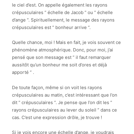
le ciel d’est. On appelle également les rayons
crépusculaires ” échelle de Jacob ” ou ” échelle
d’ange “. Spirituellement, le message des rayons
crépusculaires est ” bonheur arrive “.
Quelle chance, moi ! Mais en fait, je vois souvent ce
phénomène atmosphérique. Donc, pour moi, j’ai
pensé que son message est ” il faut remarquer
aussitôt qu’un bonheur me soit d’ores et déjà
apporté ” .
De toute façon, même si on voit les rayons
crépusculaires au matin, c’est intéressant que l’on
dit ” crépusculaires “. Je pense que l’on dit les ”
rayons crépusculaires au lever du soleil ” dans ce
cas. C’est une expression drôle, je trouve !
Si je vois encore une échelle d’ange, je voudrais