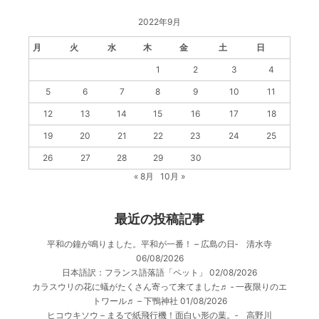
2022年9月
月
火
水
木
金
土
日
1
2
3
4
5
6
7
8
9
10
11
12
13
14
15
16
17
18
19
20
21
22
23
24
25
26
27
28
29
30
« 8月
10月 »
最近の投稿記事
平和の鐘が鳴りました。平和が一番！ – 広島の日‐ 清水寺
06/08/2026
日本語訳：フランス語落語「ペット」
02/08/2026
カラスウリの花に蟻がたくさん寄って来てました♬ ‐ 一夜限りのエ
トワール♬ – 下鴨神社
01/08/2026
ヒコウキソウ – まるで紙飛行機！面白い形の葉。‐ 高野川